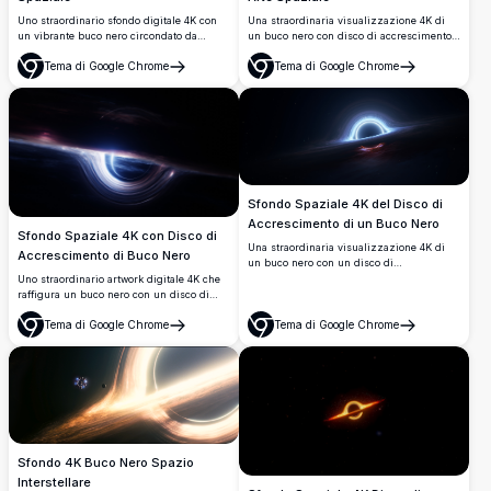
Uno straordinario sfondo digitale 4K con
Una straordinaria visualizzazione 4K di
un vibrante buco nero circondato da
un buco nero con disco di accrescimento
vorticosi accenti neon in ciano, rosa e
vorticoso, vibrante luce nebulare blu e
Tema di Google Chrome
Tema di Google Chrome
viola. Un'astronave futuristica naviga il
arancione e un perfetto riflesso speculare.
Apri
Apri
disco di accrescimento luminoso insieme
Ideale come sfondo desktop per gli
ad asteroidi fluttuanti.
appassionati dello spazio.
Sfondo Spaziale 4K del Disco di
Accrescimento di un Buco Nero
Sfondo Spaziale 4K con Disco di
Una straordinaria visualizzazione 4K di
Accrescimento di Buco Nero
un buco nero con un disco di
accrescimento blu luminoso che distorce
Uno straordinario artwork digitale 4K che
la luce e lo spaziotempo. Presenta
raffigura un buco nero con un disco di
drammatici effetti di lente gravitazionale
accrescimento luminoso, materia cosmica
su uno sfondo cosmico profondo con stelle
Tema di Google Chrome
Tema di Google Chrome
vorticosa e drammatici raggi di luce su
Apri
Apri
sparse.
uno sfondo spaziale oscuro. Perfetto per
desktop e display ad alta risoluzione.
Sfondo 4K Buco Nero Spazio
Interstellare