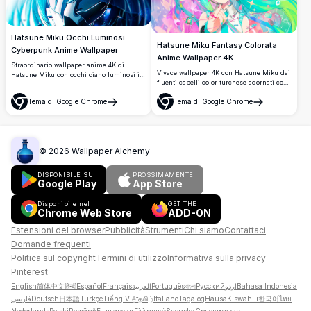
Hatsune Miku Occhi Luminosi
Hatsune Miku Fantasy Colorata
Cyberpunk Anime Wallpaper
Anime Wallpaper 4K
Straordinario wallpaper anime 4K di
Vivace wallpaper 4K con Hatsune Miku dai
Hatsune Miku con occhi ciano luminosi in
fluenti capelli color turchese adornati con
stile cyberpunk e dettagli meccanici
fiori, stelle e accessori colorati. Uno
futuristici. Arte digitale oscura ad alta
Tema di Google Chrome
Tema di Google Chrome
splendido artwork anime ad alta
risoluzione con illuminazione blu neon e
Apri
Apri
risoluzione traboccante di colori pastello,
un'estetica drammatica e intensa.
scintillii e dettagli fantastici perfetti per i
desktop.
©
2026
Wallpaper Alchemy
DISPONIBILE SU
PROSSIMAMENTE
Google Play
App Store
Disponibile nel
GET THE
Chrome Web Store
ADD-ON
Estensioni del browser
Pubblicità
Strumenti
Chi siamo
Contattaci
Domande frequenti
Politica sul copyright
Termini di utilizzo
Informativa sulla privacy
Pinterest
English
简体中文
हिन्दी
Español
Français
العربية
Português
বাংলা
Русский
اردو
Bahasa Indonesia
فارسی
Deutsch
日本語
Türkçe
Tiếng Việt
தமிழ்
Italiano
Tagalog
Hausa
Kiswahili
한국어
ไทย