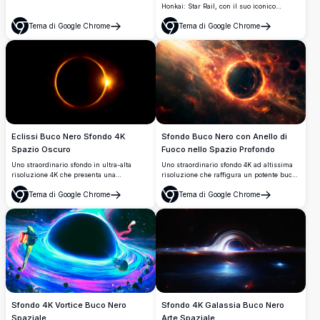
dall'intero cast di stregoni e spiriti
Honkai: Star Rail, con il suo iconico
maledetti. Toni vivaci di rosso e viola con
cappello da strega adornato di fiori viola,
una composizione dinamica e ricca di
Tema di Google Chrome
Tema di Google Chrome
fluenti capelli argentati e incantevoli occhi
Apri
Apri
azione.
azzurri circondati da petali in fiore.
Sfondo Buco Nero con Anello di
Eclissi Buco Nero Sfondo 4K
Fuoco nello Spazio Profondo
Spazio Oscuro
Uno straordinario sfondo 4K ad altissima
Uno straordinario sfondo in ultra-alta
risoluzione che raffigura un potente buco
risoluzione 4K che presenta una
nero circondato da un ardente anello di
drammatica eclissi solare simile a un
Tema di Google Chrome
Tema di Google Chrome
fuoco ed energia cosmica. Nuvole di
buco nero, con un luminoso anello d'oro
Apri
Apri
nebulosa vorticose e raggi di luce radiante
di fuoco ed effetto esplosione di diamanti
creano uno scenario cinematografico e
su un profondo cielo stellato notturno.
mozzafiato nello spazio profondo.
Sfondo 4K Vortice Buco Nero
Sfondo 4K Galassia Buco Nero
Spaziale
Arte Spaziale