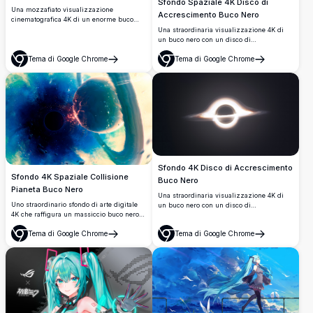
Sfondo Spaziale 4K Disco di
Una mozzafiato visualizzazione
Accrescimento Buco Nero
cinematografica 4K di un enorme buco
nero con un disco di accrescimento
Una straordinaria visualizzazione 4K di
luminoso che distorce lo spaziotempo.
un buco nero con un disco di
Un'astronave e un pianeta orbitano nelle
accrescimento luminoso, che irradia luce
vicinanze, catturati in straordinari dettagli
Tema di Google Chrome
Tema di Google Chrome
arancione e dorata infuocata contro
Apri
Apri
ultra ad alta risoluzione contro il vuoto
l'infinita oscurità dello spazio. Perfetto per
cosmico.
sfondi desktop e appassionati di spazio.
Sfondo 4K Disco di Accrescimento
Sfondo 4K Spaziale Collisione
Buco Nero
Pianeta Buco Nero
Una straordinaria visualizzazione 4K di
Uno straordinario sfondo di arte digitale
un buco nero con un disco di
4K che raffigura un massiccio buco nero
accrescimento luminoso, ispirato a
che consuma un pianeta con anelli, con
Interstellar. La luce intensa si piega
Tema di Google Chrome
Tema di Google Chrome
eruzioni di plasma infuocato, nebulose
attorno all'orizzonte degli eventi su uno
Apri
Apri
vorticose e asteroidi sparsi su uno sfondo
sfondo cosmico oscuro, mostrando la lente
cosmico vivido.
gravitazionale in dettagli mozzafiato.