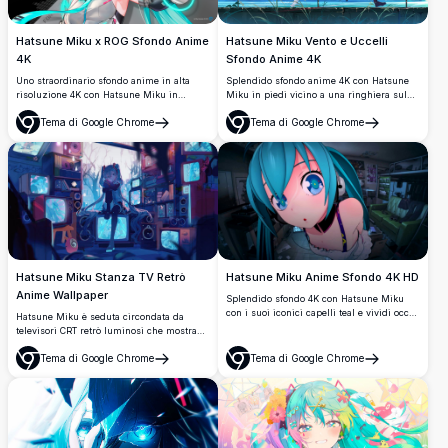
Hatsune Miku x ROG Sfondo Anime
Hatsune Miku Vento e Uccelli
4K
Sfondo Anime 4K
Uno straordinario sfondo anime in alta
Splendido sfondo anime 4K con Hatsune
risoluzione 4K con Hatsune Miku in
Miku in piedi vicino a una ringhiera sul
un'esclusiva collaborazione ASUS ROG.
mare, le sue iconiche doppie code color
Tema di Google Chrome
Tema di Google Chrome
Miku indossa un abito tecnologico
turchese che svolazzano nel vento,
Apri
Apri
futuristico con accenti ciano luminosi, che
circondata da uccelli bianchi che volano
rappresenta una perfetta fusione tra
attraverso un cielo blu spettacolare.
musica e cultura gaming.
Hatsune Miku Stanza TV Retrò
Hatsune Miku Anime Sfondo 4K HD
Anime Wallpaper
Splendido sfondo 4K con Hatsune Miku
con i suoi iconici capelli teal e vividi occhi
Hatsune Miku è seduta circondata da
blu, ambientata in uno sfondo di stanza
televisori CRT retrò luminosi che mostrano
realistica dettagliata. Arte anime ad alta
la sua immagine iconica. Una
risoluzione con profondità immersiva e
Tema di Google Chrome
Tema di Google Chrome
straordinaria opera d'arte anime in stile
Apri
Apri
colori vivaci.
cyberpunk con twin-tail color turchese,
atmosfera oscura e vibrante illuminazione
neon blu in risoluzione 4K.