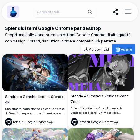
Wallpaper Alchemy
Splendidi temi Google Chrome per desktop
Scopri una collezione premium di temi Google Chrome di alta qualità,
con design vibranti, risoluzioni nitide e compatibilità perfetta
Più download
Recente
Sfondo 4K Promeia Zenless Zone
Sandrone Genshin Impact Sfondo
Zero
4K
Splendido sfondo 4K con Promeia da
Uno straordinario sfondo 4K con Sandrone
Zenless Zone Zero. Un misterioso
di Genshin Impact in una dinamica scena
personaggio anime con occhi viola,
di battaglia cosmica. Ingranaggi
armatura scura e uno stile drammatico su
Tema di Google Chrome
Tema di Google Chrome
meccanici intricati, energia blu luminosa
Apri
Apri
uno sfondo audace viola e nero. Perfetto
e design dei personaggi eleganti creano
per desktop e mobile.
un'opera d'arte in alta risoluzione
mozzafiato.