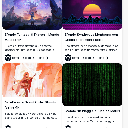
stile fumetto.
Sfondo Fantasy di Frieren – Mondo
Sfondo Synthwave Montagna con
Magico 4K
Griglia al Tramonto Retrò
Frieren si trova davanti a un enorme
Uno straordinario sfondo synthwave in 4K
albero viola luminoso in un paesaggio
con un luminoso tramonto retrò a strisce
fantasy mozzafiato. Tenendo il suo
orizzontali, montagne neon low-poly, un
Tema di Google Chrome
Tema di Google Chrome
bastone, l'elfa dai capelli argentati
pavimento a griglia rosa e un cielo viola
Apri
Apri
contempla un tramonto radioso circondata
stellato. Perfetto per sfondi desktop.
da antiche rovine e farfalle danzanti.
Astolfo Fate Grand Order Sfondo
Anime 4K
Sfondo 4K Pioggia di Codice Matrix
Splendido sfondo 4K con Astolfo da Fate
Uno straordinario sfondo 4K ad alta
Grand Order in un'iconica armatura da
risoluzione in stile Matrix con pioggia
battaglia rossa, che brandisce una spada
digitale a cascata, caratteri e simboli verdi
in un luminoso paesaggio urbano