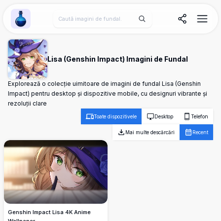
Wallpaper Alchemy
Lisa (Genshin Impact) Imagini de Fundal
Explorează o colecție uimitoare de imagini de fundal Lisa (Genshin
Impact) pentru desktop și dispozitive mobile, cu designuri vibrante și
rezoluții clare
Toate dispozitivele
Desktop
Telefon
Mai multe descărcări
Recent
Genshin Impact Lisa 4K Anime
Wallpaper