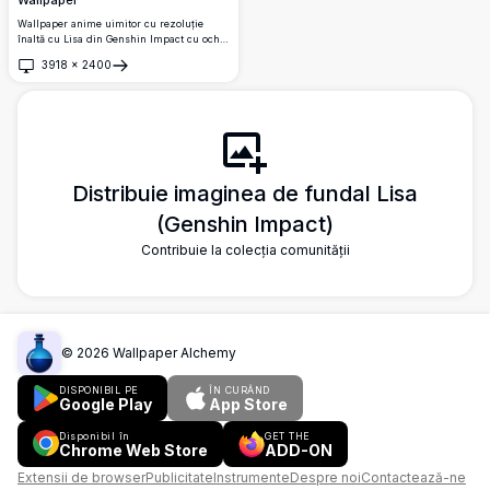
Wallpaper anime uimitor cu rezoluție
înaltă cu Lisa din Genshin Impact cu ochii
verzi hipnotizanți și părul blond. Operă de
3918
×
2400
artă perfectă în calitate 4K care prezintă
Deschide
iubitul personaj mag electro în detalii
frumoase, ideal pentru fundaluri desktop
și ecrane mobile.
Distribuie imaginea de fundal Lisa
(Genshin Impact)
Contribuie la colecția comunității
©
2026
Wallpaper Alchemy
DISPONIBIL PE
ÎN CURÂND
Google Play
App Store
Disponibil în
GET THE
Chrome Web Store
ADD-ON
Extensii de browser
Publicitate
Instrumente
Despre noi
Contactează-ne