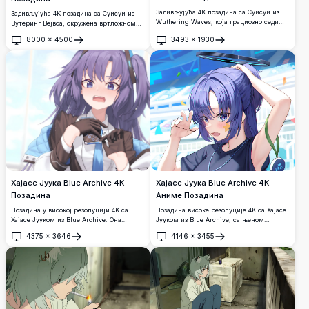
Задивљујућа 4К позадина са Суисуи из
Задивљујућа 4K позадина са Суисуи из
Wuthering Waves, која грациозно седи
Вутеринг Вејвса, окружена вртложном
поред традиционалног кинеског прозора.
златном змајевом енергијом, тиркизним
8000
×
4500
3493
×
1930
Њена таласава златна коса и елегантна
пламеном и кинеском фантастичном
Отвори
Отвори
одећа стварају задивљујућу сцену са
уметношћу у ултра-високој резолуцији.
топлом сунчевом светлошћу и
замршеним детаљима.
Хајасе Јуука Blue Archive 4K
Хајасе Јуука Blue Archive 4K
Позадина
Аниме Позадина
Позадина у високој резолуцији 4K са
Позадина високе резолуције 4K са Хајасе
Хајасе Јууком из Blue Archive. Она
Јууком из Blue Archive, са њеном
показује изненађени израз лица са
препознатљивом љубичастом косом,
4375
×
3646
4146
×
3455
љубичастим двоструким реповима,
плавим очима, технолошким ореолом и
Отвори
Отвори
носећи свој препознатљиви бели капут,
веселим изразом лица у живописном
плаву кравату и тамне рукавице док
футуристичком окружењу. Савршено за
држи уређај.
екране рачунара и мобилних телефона.