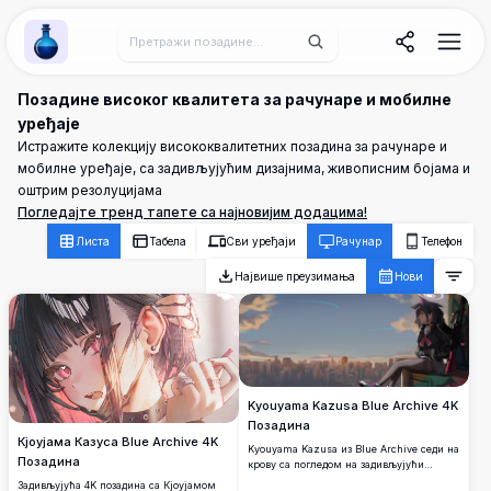
Wallpaper Alchemy
Позадине високог квалитета за рачунаре и мобилне
уређаје
Истражите колекцију висококвалитетних позадина за рачунаре и
мобилне уређаје, са задивљујућим дизајнима, живописним бојама и
оштрим резолуцијама
Погледајте тренд тапете са најновијим додацима!
Листа
Табела
Сви уређаји
Рачунар
Телефон
Највише преузимања
Нови
Kyouyama Kazusa Blue Archive 4K
Позадина
Кјоујама Казуса Blue Archive 4K
Kyouyama Kazusa из Blue Archive седи на
Позадина
крову са погледом на задивљујући
градски хоризонт у сумрак. Са својим
Задивљујућа 4K позадина са Кјоујамом