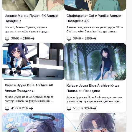
Јанико Мачка Пушач 4K Аниме
Chainsmoker Cat и Yaniko Аниме
Позадина
Позадина 4K
Јанико, Мачка Пушач, издише
Аниме позадина високе резолуције 4K са
драматичан облак дима поред
Chainsmoker Cat и Yaniko, два лика
магловитог прозора. Ова задивљујућа 4K
мачке-девојке који деле тренутак на
3840
×
2160
3840
×
2160
аниме позадина високе резолуције
отвореном. Ликови са сребрном и
Отвори
Отвори
приказује мрачан, атмосферичан крупни
плавом косом и мачјим ушима
план са изражајним ћилибарним очима
интерагују под плавим небом.
и зеленкасто-тркизном косом.
Хајасе Јуука Blue Archive 4K
Хајасе Јуука Blue Archive Киша
Аниме Позадина
Павиљон Позадина
Хајасе Јуука из Blue Archive седи са
Хајасе Јуука из Blue Archive седи мирно
достојанством за футуристичким
у павиљону прекривеном цвећем током
столом, одевена у своју препознатљиву
кишне вечери, држећи боцу воде.
4192
×
2512
5358
×
3240
школску unifорму са плавом краватом и
Задивљујућа 4K аниме уметност са
Отвори
Отвори
лабораторијским мантилом.
бујном зеленилом, љубичастим цвећем
Задивљујућа 4K аниме уметност високе
и атмосферском кишом.
резолуције са оштрим детаљима и
живописним бојама.