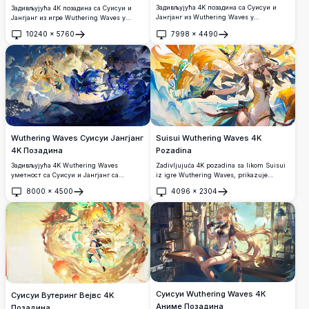
Задивљујућа 4K позадина са Суисуи и
Задивљујућа 4К позадина са Суисуи и
Јангјанг из Wuthering Waves у
Јангјанг из игре Wuthering Waves у
динамичним позама. Постављена на
елегантним Ханфу одорама, окружених
10240
×
5760
7998
×
4490
позадини драматичног неба са црвеним
трешњиним цветовима и шареним
Отвори
Отвори
сунцем, лелујавим хаљинама и сјајним
птицама, приказана у прелепом стилу
мачевима у задивљујућем стилу кинеске
кинеске акварелне уметности.
фантастичне уметности.
Suisui Wuthering Waves 4K
Wuthering Waves Суисуи Јангјанг
Pozadina
4K Позадина
Zadivljujuća 4K pozadina sa likom Suisui
Задивљујућа 4K Wuthering Waves
iz igre Wuthering Waves, prikazuje
уметност са Суисуи и Јангјанг са
elegantnog lika u odeći inspirisanoj
динамичним плавим и златним
8000
×
4500
4096
×
2304
tradicionalnom kineskom kulturom, koji
фантастичним елементима. Епска
Отвори
Отвори
vitla mačem pored veličanstvenog zmaja u
аниме композиција са перјем које
živopisnom umetničkom delu visoke
лепрша, мистичним бићима и
rezolucije.
задивљујућим небеским пејзажима.
Суисуи Wuthering Waves 4К
Суисуи Вутеринг Вејвс 4K
Аниме Позадина
Позадина