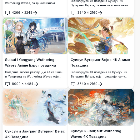
Задивљујућа 4K позадина Суисуи из
Wuthering Waves, са динамичном
Вутеринг Вејвса, са њеном елегантном
таласастом косом, двоструким
белом косом, златним очима и
мачевима, златним шараном и
4266
×
2248
3840
×
2160
украшеним оутфитом са аксесоаром
Отвори
Отвори
задивљујућим пејзажом кинеског
плаве птице. Аниме уметничко дело
сликарства тушем са магловитим
високе резолуције са живописном жутом
планинама и живописним бојама.
и плавом позадином.
Suisui i Yangyang Wuthering
Суисуи Вутеринг Вејвс 4К Аниме
Waves Anime Expo позадина
Позадина
Позадина високе резолуције 4K са Suisui
Задивљујућа 4К позадина са Суисуи из
и Yangyang из Wuthering Waves који
Вутеринг Вејвса, која приказује њену
позирају испред конвенцијског центра
елегантну златну косу, живописну
8000
×
4484
3840
×
2160
Anime Expo. Оба лика носе стилске беле
традиционалну одећу и магичне птице у
Отвори
Отвори
хаљине са спуштеним раменима под
задивљујућем фантазијском уметничком
ведрим плавим небом.
делу у високој резолуцији.
Суисуи и Јангјанг Wuthering
Суисуи и Јангјанг Вутеринг Вејвс
Waves 4K Позадина
4К Позадина