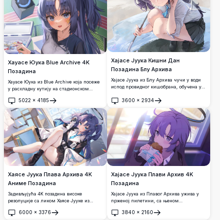
Хајасе Јуука Кишни Дан
Хаyасе Юука Blue Archive 4K
Позадина Блу Архива
Позадина
Хајасе Јуука из Блу Архива чучи у води
Хаyасе Юука из Blue Archive која посеже
испод провидног кишобрана, обучена у
у расхладну кутију на стадионском
школску униформу. Аниме позадина
догађају. Истиче њену иконичну тамну
5022
×
4185
3600
×
2934
високе резолуције 4К са задивљујућим
ореолу, плавосиву косу и звездасту
Отвори
Отвори
детаљима и прелепом кишном
ознаку на лицу. Аниме уметност високе
атмосфером.
резолуције савршена за позадину радне
површине.
Хајасе Јуука Плави Архив 4K
Хаясе Јуука Плава Архива 4K
Позадина
Аниме Позадина
Хајасе Јуука из Плавог Архива ужива у
Задивљујућа 4K позадина високе
пржeној пилетини, са њеном
резолуције са ликом Хаясе Јууке из
препознатљивом љубичастом косом и
Плаве Архиве, са њеном
6000
×
3376
3840
×
2160
ореолом. Задивљујућа 4K аниме
препознатљивом љубичастом косом,
Отвори
Отвори