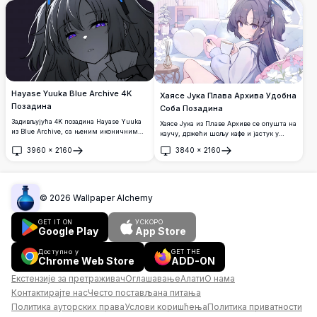
позадина високе резолуције са топлим
плавим очима и белом јакном,
кинематографским осветљењем и
грациозно позирајући у осунчаној
детаљном уметношћу.
учионици са сјајним светлосним
ефектима.
Hayase Yuuka Blue Archive 4K
Хаясе Јука Плава Архива Удобна
Позадина
Соба Позадина
Задивљујућа 4K позадина Hayase Yuuka
Хаясе Јука из Плаве Архиве се опушта на
из Blue Archive, са њеним иконичним
каучу, држећи шољу кафе и јастук у
љубичастим светлећим очима и
облику срца. Миран аниме тапет у
3960
×
2160
3840
×
2160
мрачном естетиком. Аниме уметност у
пастелним тоновима у 4K резолуцији са
Отвори
Отвори
високој резолуцији са мрачним,
нежном ентеријерском естетиком и
драматичним портретом из близине у
топлом, умирујућом атмосфером.
нијансама сиве.
©
2026
Wallpaper Alchemy
GET IT ON
УСКОРО
Google Play
App Store
Доступно у
GET THE
Chrome Web Store
ADD-ON
Екстензије за претраживач
Оглашавање
Алати
О нама
Контактирајте нас
Често постављана питања
Политика ауторских права
Услови коришћења
Политика приватности