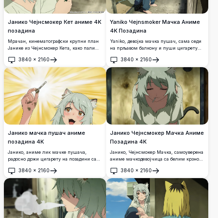
Јанико Чејнсмокер Кет аниме 4K
Yaniko Чejnsmoker Мачка Аниме
позадина
4K Позадина
Мрачан, кинематографски крупни план
Yaniko, девојка мачка пушач, сама седи
Јанике из Чејнсмокер Кета, како пали
на прљавом балкону и пуши цигарету
цигарету зеленим упаљачем. Са
поред истрошене климе. Мрачна,
3840
×
2160
3840
×
2160
задивљујућом зеленом косом,
атмосферична аниме сцена приказана у
Отвори
Отвори
атмосферском позадином и прелепо
задивљујућим 4K ултра-високим
детаљним аниме стилом цртања у 4K
резолуцијским детаљима.
резолуцији.
Јанико мачка пушач аниме
Јанико Чејнсмокер Мачка Аниме
позадина 4K
Позадина 4K
Јанико, аниме лик мачке пушача,
Јанико, Чејнсмокер Мачка, самоуверена
радосно држи цигарету на позадини са
аниме мачкодевојчица са белим крзном,
сјајним светлећим ефектом.
мачјим ушима, тамним репом и
3840
×
2160
3840
×
2160
Карактеришу је сребрна коса, мачје уши
цигаретом, приказана у задивљујућем 4K
Отвори
Отвори
и изражајне јантарне очи на
резолуцијом са мрачном златном
задивљујућем уметничком делу у 4K
позадином.
резолуцији.