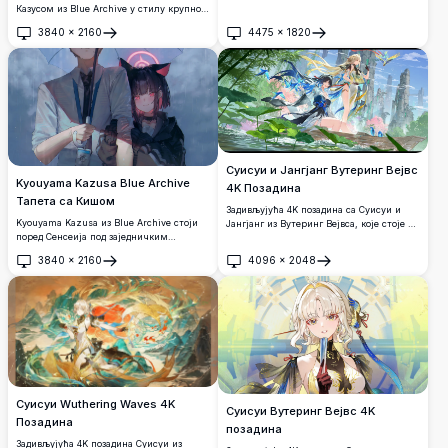
препознатљивим мачјим ушима,
Казусом из Blue Archive у стилу крупног
тамном дуксерицом и пушком, ова
плана аниме уметности. Дигитална
3840
×
2160
4475
×
1820
атмосферска 4K позадина дочарава
илустрација високе резолуције са
Отвори
Отвори
мрачну, кинематографску аниме
детаљним сенчењем, розим акцентима
естетику.
и изражајним очима у топлој естетици.
Суисуи и Јангјанг Вутеринг Вејвс
Kyouyama Kazusa Blue Archive
4K Позадина
Тапета са Кишом
Задивљујућа 4K позадина са Суисуи и
Kyouyama Kazusa из Blue Archive стоји
Јангјанг из Вутеринг Вејвса, које стоје на
поред Сенсеија под заједничким
дрвеном чамцу окруженом лотос
кишобраном у киши. Њене сјајне
цвећем, мистичним карстним
3840
×
2160
4096
×
2048
црвене очи и мачје уши блистају
планинама, шареним птицама и
Отвори
Отвори
прекрасно у овој атмосферској аниме
лепршавим хаљинама у запањујућем
слици ултра-високе резолуције 4K.
фантастичном пејзажу.
Суисуи Wuthering Waves 4K
Суисуи Вутеринг Вејвс 4K
Позадина
позадина
Задивљујућа 4K позадина Суисуи из