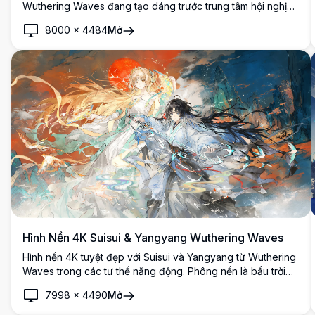
Wuthering Waves đang tạo dáng trước trung tâm hội nghị
Anime Expo. Cả hai nhân vật đều mặc trang phục trắng hở
8000
×
4484
Mở
vai sành điệu dưới bầu trời xanh rực rỡ.
Hình Nền 4K Suisui & Yangyang Wuthering Waves
Hình nền 4K tuyệt đẹp với Suisui và Yangyang từ Wuthering
Waves trong các tư thế năng động. Phông nền là bầu trời
hùng vĩ với mặt trời đỏ rực, tà áo bay phất phới và những
7998
×
4490
Mở
thanh kiếm phát sáng theo phong cách nghệ thuật fantasy
Trung Hoa đầy mãn nhãn.