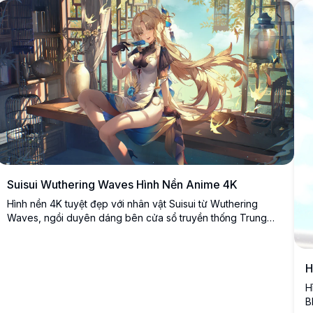
Suisui Wuthering Waves Hình Nền Anime 4K
Hình nền 4K tuyệt đẹp với nhân vật Suisui từ Wuthering
Waves, ngồi duyên dáng bên cửa sổ truyền thống Trung
Hoa. Mái tóc vàng óng và trang phục thanh lịch tạo nên một
khung cảnh tuyệt vời với ánh nắng ấm áp và những chi tiết
tinh xảo.
H
H
B