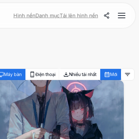
Hình nền
Danh mục
Tải lên hình nền
Máy bàn
Điện thoại
Nhiều tải nhất
Mới