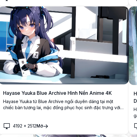
x
Hayase Yuuka Blue Archive Hình Nền Anime 4K
H
D
Hayase Yuuka từ Blue Archive ngồi duyên dáng tại một
chiếc bàn tương lai, mặc đồng phục học sinh đặc trưng với
H
cà vạt xanh và áo blouse. Nghệ thuật anime 4K độ phân giải
g
cao tuyệt đẹp với các chi tiết sắc nét và màu sắc sống
T
động.
4192
×
2512
Mở
r