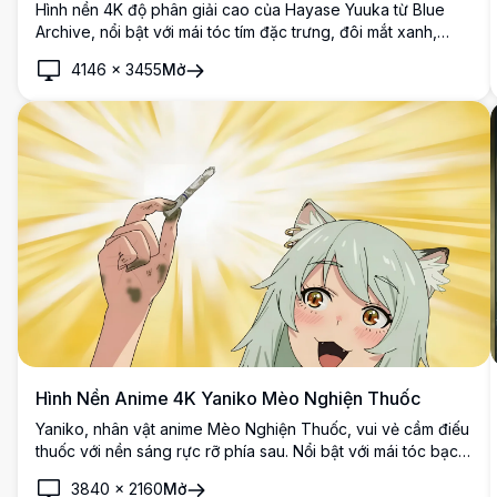
Hình nền 4K độ phân giải cao của Hayase Yuuka từ Blue
Archive, nổi bật với mái tóc tím đặc trưng, đôi mắt xanh,
vòng hào quang công nghệ và nụ cười rạng rỡ trong khung
4146
×
3455
Mở
cảnh tương lai sống động. Hoàn hảo cho màn hình máy tính
và điện thoại.
Hình Nền Anime 4K Yaniko Mèo Nghiện Thuốc
Yaniko, nhân vật anime Mèo Nghiện Thuốc, vui vẻ cầm điếu
thuốc với nền sáng rực rỡ phía sau. Nổi bật với mái tóc bạc,
tai mèo và đôi mắt hổ phách biểu cảm trong tác phẩm nghệ
3840
×
2160
Mở
thuật 4K độ phân giải cao tuyệt đẹp.