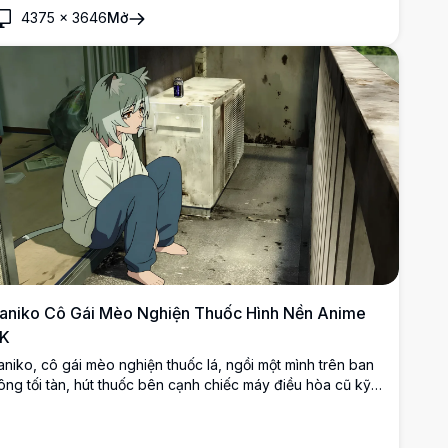
uôi kép màu tím, mặc áo khoác trắng đặc trưng, cà vạt
4375
×
3646
Mở
anh và găng tay tối màu trong khi cầm một thiết bị trên tay.
aniko Cô Gái Mèo Nghiện Thuốc Hình Nền Anime
K
aniko, cô gái mèo nghiện thuốc lá, ngồi một mình trên ban
ông tối tàn, hút thuốc bên cạnh chiếc máy điều hòa cũ kỹ.
ột cảnh anime u ám, đầy cảm xúc được dựng lên với độ
hân giải siêu nét 4K.