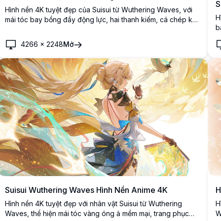
S
Hình nền 4K tuyệt đẹp của Suisui từ Wuthering Waves, với
H
mái tóc bay bổng đầy động lực, hai thanh kiếm, cá chép koi
b
vàng, và phong cảnh tranh thủy mặc Trung Hoa hùng vĩ với
c
núi non sương mù và màu sắc rực rỡ.
4266
×
2248
Mở
đ
Suisui Wuthering Waves Hình Nền Anime 4K
H
Hình nền 4K tuyệt đẹp với nhân vật Suisui từ Wuthering
H
Waves, thể hiện mái tóc vàng óng ả mềm mại, trang phục
W