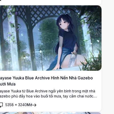
anh teal.
ayase Yuuka Blue Archive Hình Nền Nhà Gazebo
ưới Mưa
ayase Yuuka từ Blue Archive ngồi yên bình trong một nhà
azebo phủ đầy hoa vào buổi tối mưa, tay cầm chai nước.
ác phẩm nghệ thuật anime 4K tuyệt đẹp với cây xanh rậm
5358
×
3240
Mở
ạp, hoa tím và cơn mưa đầy khí quyển.