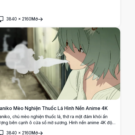
3840
×
2160
Mở
aniko Mèo Nghiện Thuốc Lá Hình Nền Anime 4K
aniko, chú mèo nghiện thuốc lá, thở ra một đám khói ấn
ượng bên cạnh ô cửa sổ mờ sương. Hình nền anime 4K độ
hân giải cao tuyệt đẹp này ghi lại cảnh cận cảnh đầy tâm
3840
×
2160
Mở
rạng, gợi cảm với đôi mắt hổ phách biểu cảm và mái tóc