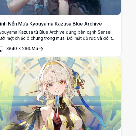
ình Nền Mưa Kyouyama Kazusa Blue Archive
youyama Kazusa từ Blue Archive đứng bên cạnh Sensei
ưới một chiếc ô chung trong mưa. Đôi mắt đỏ rực và đôi tai
èo của cô tỏa sáng rực rỡ trong tác phẩm nghệ thuật
3840
×
2160
Mở
nime 4K siêu nét đầy không khí này.