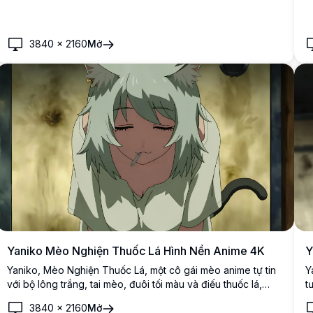
3840
×
2160
Mở
Yaniko Mèo Nghiện Thuốc Lá Hình Nền Anime 4K
Y
Yaniko, Mèo Nghiện Thuốc Lá, một cô gái mèo anime tự tin
Y
với bộ lông trắng, tai mèo, đuôi tối màu và điếu thuốc lá,
t
được thể hiện với độ chi tiết 4K độ phân giải cao ấn tượng
p
3840
×
2160
Mở
trên nền vàng u ám.
t