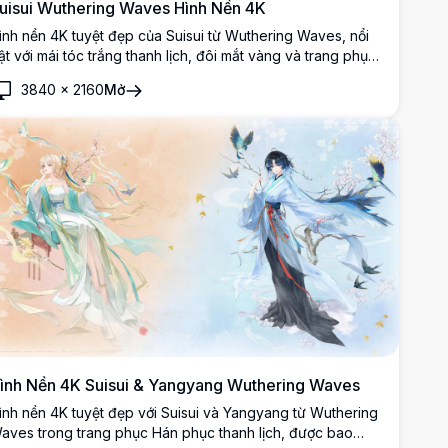
uisui Wuthering Waves Hình Nền 4K
ình nền 4K tuyệt đẹp của Suisui từ Wuthering Waves, nổi
ật với mái tóc trắng thanh lịch, đôi mắt vàng và trang phục
ầu kỳ với phụ kiện chim xanh. Tác phẩm nghệ thuật anime
3840
×
2160
Mở
ộ phân giải cao với nền vàng và xanh rực rỡ.
ình Nền 4K Suisui & Yangyang Wuthering Waves
ình nền 4K tuyệt đẹp với Suisui và Yangyang từ Wuthering
aves trong trang phục Hán phục thanh lịch, được bao