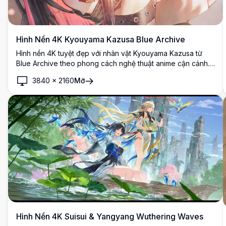
Hình Nền 4K Kyouyama Kazusa Blue Archive
Hình nền 4K tuyệt đẹp với nhân vật Kyouyama Kazusa từ
Blue Archive theo phong cách nghệ thuật anime cận cảnh.
Hình minh họa kỹ thuật số độ phân giải cao với đổ bóng chi
3840
×
2160
Mở
tiết, điểm nhấn màu hồng và đôi mắt biểu cảm trong phong
cách thẩm mỹ ấm áp.
Hình Nền 4K Suisui & Yangyang Wuthering Waves