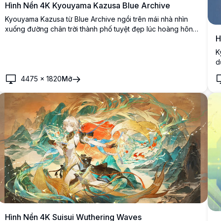
Hình Nền 4K Kyouyama Kazusa Blue Archive
Kyouyama Kazusa từ Blue Archive ngồi trên mái nhà nhìn
xuống đường chân trời thành phố tuyệt đẹp lúc hoàng hôn.
H
Với đôi tai mèo đặc trưng, áo hoodie tối màu và khẩu súng
trường, hình nền 4K đầy khí quyển này mang lại vẻ đẹp
K
anime điện ảnh u tối, huyền bí.
d
m
4475
×
1820
Mở
a
Hình Nền 4K Suisui Wuthering Waves