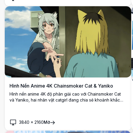
Hình Nền Anime 4K Chainsmoker Cat & Yaniko
Hình nền anime 4K độ phân giải cao với Chainsmoker Cat
và Yaniko, hai nhân vật catgirl đang chia sẻ khoảnh khắc
ngoài trời. Các nhân vật tai mèo tóc bạc và tóc vàng tương
tác dưới bầu trời xanh.
3840
×
2160
Mở