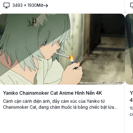
đ
3493
×
1930
Mở
x
Yaniko Chainsmoker Cat Anime Hình Nền 4K
Y
4
Cảnh cận cảnh điện ảnh, đầy cảm xúc của Yaniko từ
Chainsmoker Cat, đang châm thuốc lá bằng chiếc bật lửa
Y
màu xanh lá. Nổi bật với mái tóc xanh ấn tượng, phông nền
c
đầy không khí và phong cách nghệ thuật anime được vẽ chi
M
tiết đẹp mắt ở độ phân giải 4K.
p