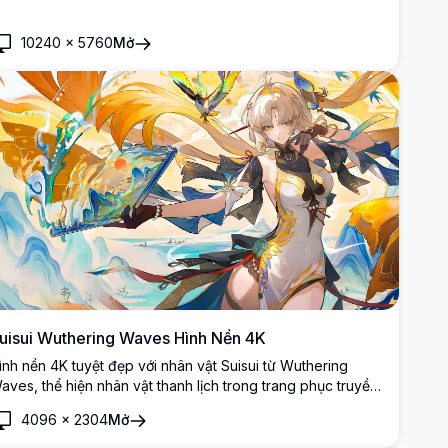
uanh bởi hoa anh đào và những chú chim đầy màu sắc,
ược thể hiện theo phong cách tranh màu nước Trung Hoa.
10240
×
5760
Mở
uisui Wuthering Waves Hình Nền 4K
ình nền 4K tuyệt đẹp với nhân vật Suisui từ Wuthering
aves, thể hiện nhân vật thanh lịch trong trang phục truyền
hống lấy cảm hứng từ Trung Quốc, cầm kiếm bên cạnh một
4096
×
2304
Mở
on rồng hùng vĩ trong tác phẩm nghệ thuật sống động, độ
hân giải cao.