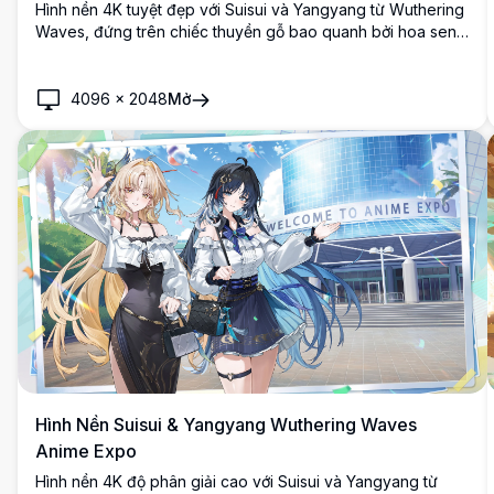
Hình nền 4K tuyệt đẹp với Suisui và Yangyang từ Wuthering
Waves, đứng trên chiếc thuyền gỗ bao quanh bởi hoa sen,
những ngọn núi karst huyền bí, những chú chim đầy màu
sắc và tà áo bay phất phới trong khung cảnh fantasy ngoạn
mục.
4096
×
2048
Mở
Hình Nền Suisui & Yangyang Wuthering Waves
Anime Expo
Hình nền 4K độ phân giải cao với Suisui và Yangyang từ