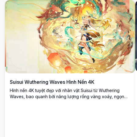
Suisui Wuthering Waves Hình Nền 4K
Hình nền 4K tuyệt đẹp với nhân vật Suisui từ Wuthering
Waves, bao quanh bởi năng lượng rồng vàng xoáy, ngọn
lửa xanh mòng két và nghệ thuật fantasy lấy cảm hứng
Trung Hoa ở độ phân giải cực cao.