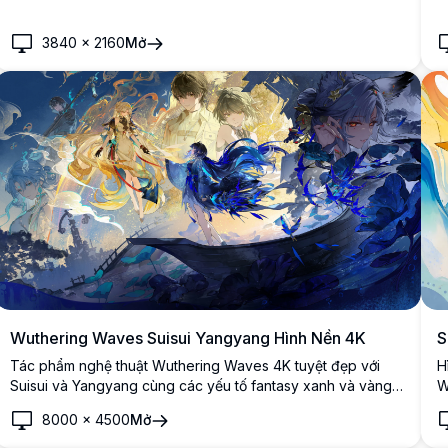
truyền thống đầy màu sắc rực rỡ và những chú chim huyền
q
bí trong tác phẩm nghệ thuật fantasy độ phân giải cao đầy
đ
3840
×
2160
Mở
ấn tượng.
S
Wuthering Waves Suisui Yangyang Hình Nền 4K
H
Tác phẩm nghệ thuật Wuthering Waves 4K tuyệt đẹp với
W
Suisui và Yangyang cùng các yếu tố fantasy xanh và vàng
t
năng động. Bố cục phong cách anime hoành tráng với
8000
×
4500
Mở
c
những chiếc lông vũ bay, sinh vật huyền bí và cảnh quan
p
thiên đình ngoạn mục.