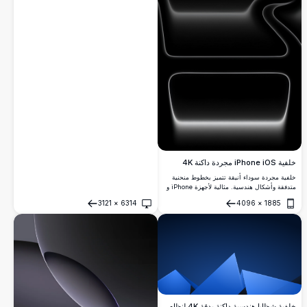
خلفية iPhone iOS مجردة داكنة 4K
خلفية مجردة سوداء أنيقة تتميز بخطوط منحنية
متدفقة وأشكال هندسية. مثالية لأجهزة iPhone و
iOS، يقدم هذا التصميم البسيط أناقة راقية مع
3121
×
6314
4096
×
1885
تدرجات ناعمة وأسلوب عصري بدقة 4K فائقة
فتح
فتح
الوضوح.
خلفية شظايا هندسية داكنة بدقة 4K لنظام