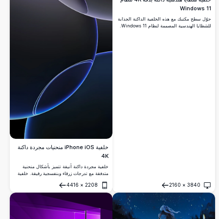
Windows 11
حوّل سطح مكتبك مع هذه الخلفية الداكنة الجذابة
للشظايا الهندسية المصممة لنظام Windows 11.
تعرض الصورة عالية الدقة شظايا زرقاء لافتة على
خلفية متدرجة زرقاء داكنة. تضيف هذه الخلفية
بدقة 4K لمسة أنيقة وعصرية لشاشتك، مثالية
للمحترفين وهواة التصميم الذين يقدرون الجمالية
البسيطة المتحضرة.
خلفية iPhone iOS منحنيات مجردة داكنة
4K
خلفية مجردة داكنة أنيقة تتميز بأشكال منحنية
متدفقة مع تدرجات زرقاء وبنفسجية رقيقة. خلفية
عالية الدقة مثالية لأجهزة iPhone وiOS، تخلق
4416
×
2208
2160
×
3840
جمالية عصرية بسيطة مع أشكال عضوية ناعمة
فتح
فتح
وتأثيرات إضاءة متطورة.