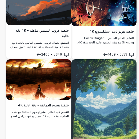
وتفاصيل بصرية رائعة.
خلفية غروب الشمس مذهلة - 4K دقة
خلفية هولو نايت: سيلكسونغ 4K
عالية
اكتشف العالم الساحر لـ Hollow Knight:
Silksong مع هذه الخلفية عالية الدقة بدقة 4K.
استمتع بجمال غروب الشمس النابض بالحياة مع
تحتوي على عوالم حمراء وزرقاء زاهية، تلتقط هذه
هذه الخلفية المذهلة بدقة 4K عالية. تتميز بسحاب
العمل الفني جوهر أجواء اللعبة، وتعرض
درامي بلون البرتقالي والوردي فوق مناظر طبيعية
2400
×
5640
1469
×
3333
الشخصيات الأيقونية في عنصرها، مثالية لعشاق
هادئة تحتوي على جسر وخطوط كهرباء، تلتقط هذه
فتح
فتح
اللعبة واللاعبين على حد سواء.
الصورة روعة الطبيعة. مثالية لتحسين شاشتك
المكتبية أو المحمولة بتفاصيلها الواضحة والدقيقة.
خلفية هجوم العمالقة - دقة عالية 4K
انغمس في العالم المثير لهجوم العمالقة مع هذه
الخلفية بدقة عالية 4K. تتميز بمشهد درامي لعضو
في فيلق الاستطلاع مع خلفية نارية وعملاق ضخم
يخترق الجدار، هذه العمل الفني يلتقط عظمة
وتشويق السلسلة.