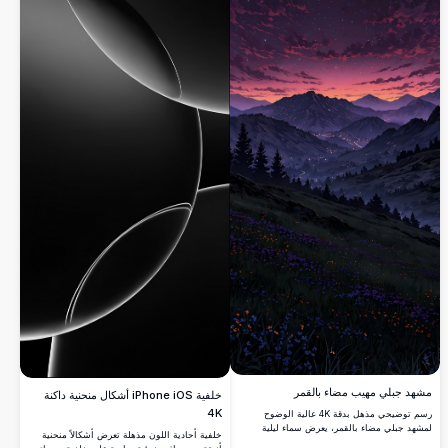
مشهد جبلي مهيب مضاء بالقمر
خلفية iPhone iOS أشكال منحنية داكنة
4K
رسم توضيحي مذهل بدقة 4K عالية الوضوح
لمشهد جبلي مضاء بالقمر، يعرض سماء ليلية
خلفية أحادية اللون مذهلة تعرض أشكالاً منحنية
نابضة بالحياة مع قمر مكتمل متوهج. يتضمن