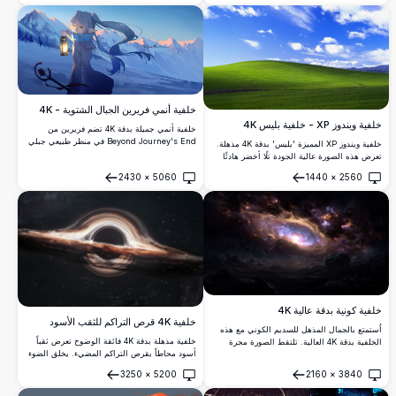
مساحة العمل الرقمية الخاصة بك بالعمق والأناقة.
يبحث عن إضافة لمسة من الأناقة الكونية إلى
شاشته.
خلفية أنمي فريرين الجبال الشتوية - 4K
خلفية ويندوز XP - خلفية بليس 4K
خلفية أنمي جميلة بدقة 4K تضم فريرين من
Beyond Journey's End في منظر طبيعي جبلي
خلفية ويندوز XP المميزة 'بليس' بدقة 4K مذهلة.
شتوي هادئ. الساحرة الجنية ذات الشعر الفضي
تعرض هذه الصورة عالية الجودة تلًا أخضر هادئًا
تحمل فانوس متوهج أمام قمم مغطاة بالثلج مذهلة
تحت سماء زرقاء مشرقة مع سحب بيضاء متناثرة،
2430
×
5060
1440
×
2560
مع إضاءة دافئة لغروب الشمس، مما يخلق جو
تذكرنا بخلفية سطح المكتب الكلاسيكية لويندوز
فتح
فتح
سلمي وسحري.
XP. مثالي للشاشات الحديثة عالية الوضوح.
خلفية كونية بدقة عالية 4K
خلفية 4K قرص التراكم للثقب الأسود
اُستمتع بالجمال المذهل للسديم الكوني مع هذه
خلفية مذهلة بدقة 4K فائقة الوضوح تعرض ثقباً
الخلفية بدقة 4K العالية. تلتقط الصورة مجرة
أسود محاطاً بقرص التراكم المضيء. يخلق الضوء
دوامة نابضة بالحياة بألوان زاهية وتفاصيل دقيقة،
المشوه بفعل الجاذبية مشهداً كونياً ساحراً على
مثالية لهواة الفضاء وخلفيات سطح المكتب.
3250
×
5200
2160
×
3840
خلفية النجوم، مما يجلب أسرار الفضاء العميق
يتناقض المقدمة الداكن مع الجسم السماوي
فتح
فتح
إلى سطح المكتب الخاص بك بدقة علمية مذهلة
المضيء، مما يخلق تأثيرًا بصريًا مذهلاً.