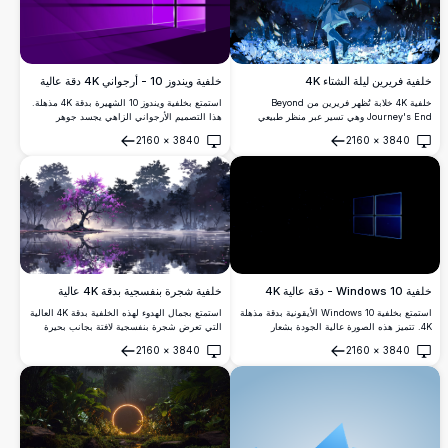
خلفية فريرين ليلة الشتاء 4K
خلفية ويندوز 10 - أرجواني 4K دقة عالية
خلفية 4K خلابة تُظهر فريرين من Beyond
استمتع بخلفية ويندوز 10 الشهيرة بدقة 4K مذهلة.
Journey's End وهي تسير عبر منظر طبيعي
هذا التصميم الأرجواني الزاهي يجسد جوهر
شتوي سحري. الساحرة الجنية ذات الشعر الأبيض
التكنولوجيا الحديثة بسطوحه الأنيقة العاكسة
2160
×
3840
2160
×
3840
محاطة بالثلج المتدوّر والزهور المتوهجة والبتلات
وعمقه، مما يجعله مثاليًا لتعزيز جاذبية جهازك
فتح
فتح
المسحورة تحت سماء ليلية مليئة بالنجوم بجودة
المكتبي.
عالية الوضوح مذهلة.
خلفية Windows 10 - دقة عالية 4K
خلفية شجرة بنفسجية بدقة 4K عالية
استمتع بخلفية Windows 10 الأيقونية بدقة مذهلة
استمتع بجمال الهدوء لهذه الخلفية بدقة 4K العالية
4K. تتميز هذه الصورة عالية الجودة بشعار
التي تعرض شجرة بنفسجية لافتة بجانب بحيرة
Windows الكلاسيكي مع خلفية أنيقة داكنة، مما
هادئة، محاطة بغابة ضبابية. الألوان الزاهية
2160
×
3840
2160
×
3840
يعزز جاذبية سطح المكتب البصرية. مثالية لعشاق
والانعكاس المفصل تخلق مشهدًا هادئًا وساحرًا،
فتح
فتح
Windows ومحبي التقنية على حد سواء.
مثالي للشاشات المكتبية أو المحمولة.