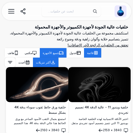
Wallpaper Alchemy
خلفيات عالية الجودة لأجهزة الكمبيوتر والأجهزة المحمولة
استكشف مجموعة من الخلفيات عالية الجودة لأجهزة الكمبيوتر والأجهزة المحمولة،
تتميز بتصاميم خلابة وألوان زاهية ودقة وضوح رائعة
تحقق من الخلفيات الرائجة لآخر الإضافات!
قائمة
جدول
جميع الأجهزة
مكتبي
هاتف
أكثر تنزيلات
أحدث
خلفية ويندوز 11 - عالية الدقة 4K تصميم
خلفية ورق حائط ثقوب سوداء بدقة 4K
تجريدي
بشكل مبسط
اختبر الأناقة الانسيابية لهذه الخلفية الخاصة
استمتع بجمال الثقب الأسود الساحر مع ورق
بويندوز 11 التي تتميز بتصميم أسود تجريدي مذهل.
الحائط هذا عالي الدقة بدقة 4K. هذا التصميم
تضيف هذه الصورة عالية الدقة 4K لمسة عصرية
البسيط يلتقط الظاهرة المثيرة للإعجاب للثقب
2160
×
3840
2159
×
3840
ومتقنة إلى سطح المكتب الخاص بك، مثالية لتعزيز
الأسود، وهو مثالي لعشاق الفضاء وأي شخص
فتح
فتح