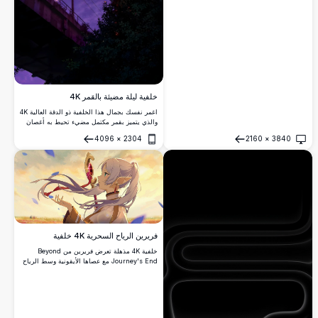
خلفية ليلة مضيئة بالقمر 4K
اغمر نفسك بجمال هذا الخلفية ذو الدقة العالية 4K
والذي يتميز بقمر مكتمل مضيء تحيط به أغصان
الشجر المظللة. السماء البنفسجية الزاهية
4096
×
2304
2160
×
3840
والتفاصيل الدقيقة تجعلها خلفية جاذبة لأي جهاز،
فتح
فتح
مقدمةً أجواء هادئة وساحرة.
فريرين الرياح السحرية 4K خلفية
خلفية 4K مذهلة تعرض فريرين من Beyond
Journey's End مع عصاها الأيقونية وسط الرياح
السحرية المتدفقة. الساحرة الجنية ذات الشعر
الأبيض معروضة بجمال على خلفية غروب شمس
حالمة مع شعر متدفق وأجواء صوفية بجودة فائقة
الدقة.