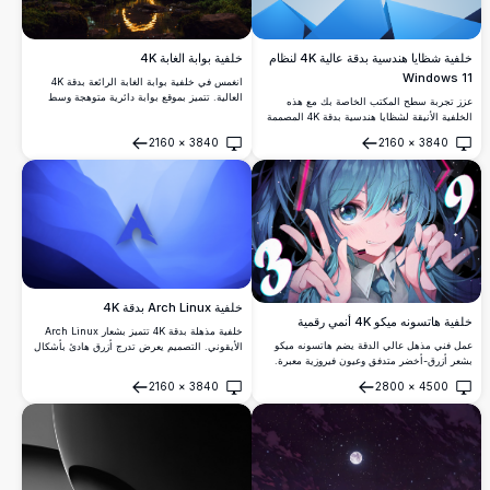
خلفية شظايا هندسية بدقة عالية 4K لنظام
خلفية بوابة الغابة 4K
Windows 11
انغمس في خلفية بوابة الغابة الرائعة بدقة 4K
العالية. تتميز بموقع بوابة دائرية متوهجة وسط
عزز تجربة سطح المكتب الخاصة بك مع هذه
نباتات خضراء مورقة وجدول عاكس، يمزج هذا
الخلفية الأنيقة لشظايا هندسية بدقة 4K المصممة
المنظر الخلاب بين الطبيعة والروحانية. مثالي
لنظام Windows 11. تتضمن أشكال زرقاء مذهلة
2160
×
3840
2160
×
3840
لتعزيز شاشة جهاز الكمبيوتر أو الهاتف المحمول
مرتبة بأسلوب عصري وبسيط على خلفية تدرجات
فتح
فتح
بالألوان الزاهية والتفاصيل الدقيقة، مما يوفر
ناعمة، تضفي هذه الصورة عالية الدقة إحساسًا
خلفية هادئة ومثيرة لأي جهاز.
معاصرًا لشاشتك. مثالية للمحترفين وعشاق
التصميم، تضيف لمسة من الأناقة والرقي لأي
مساحة عمل.
خلفية Arch Linux بدقة 4K
خلفية هاتسونه ميكو 4K أنمي رقمية
خلفية مذهلة بدقة 4K تتميز بشعار Arch Linux
عمل فني مذهل عالي الدقة يضم هاتسونه ميكو
الأيقوني. التصميم يعرض تدرج أزرق هادئ بأشكال
بشعر أزرق-أخضر متدفق وعيون فيروزية معبرة.
مجردة، مما يجعله مثاليًا لعشاق نظام Linux الذين
تركيب ديناميكي مع عناصر كونية وتأثيرات إضاءة
يفضلون الخلفيات المكتبية البسيطة والأنيقة.
2160
×
3840
2800
×
4500
نابضة بالحياة وأسلوب أنمي مفصل مثالي لأي
فتح
فتح
خلفية شاشة.