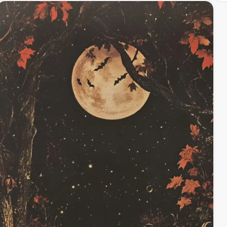
свръх висока резолюция.