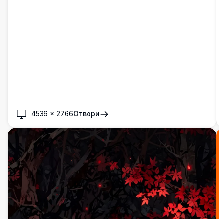
4536
×
2766
Отвори