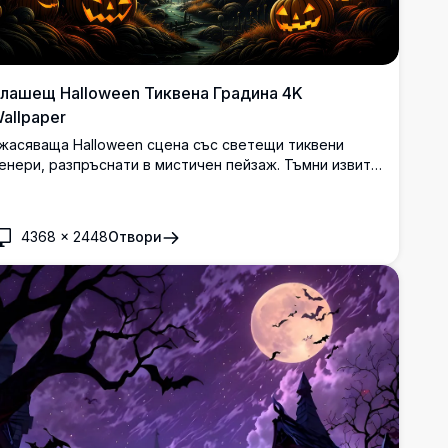
лашещ Halloween Тиквена Градина 4K
allpaper
жасяваща Halloween сцена със светещи тиквени
енери, разпръснати в мистичен пейзаж. Тъмни извити
ървета обрамчват ярка пълна луна, докато плашещи
робищни кръстове и ефирна мъгла създават
ерфектния атмосферен фон за този високо-
4368
×
2448
Отвори
езолюционен 4K wallpaper.