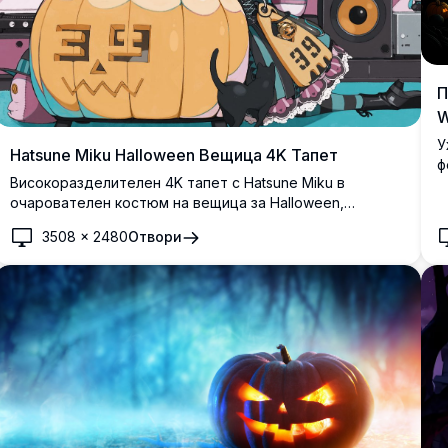
П
W
У
Hatsune Miku Halloween Вещица 4K Тапет
ф
Високоразделителен 4K тапет с Hatsune Miku в
д
очарователен костюм на вещица за Halloween,
г
заобиколена от празнични украси включително jack-o'-
п
3508
×
2480
Отвори
lantern, кошница с бонбони и страшни аксесоари в
р
живописна розово-лилава тематична стайна
обстановка.