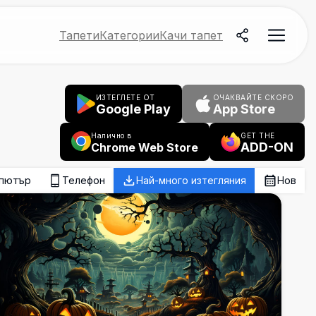
Тапети
Категории
Качи тапет
ИЗТЕГЛЕТЕ ОТ
ОЧАКВАЙТЕ СКОРО
Google Play
App Store
Налично в
GET THE
ADD-ON
Chrome Web Store
пютър
Телефон
Най-много изтегляния
Нов