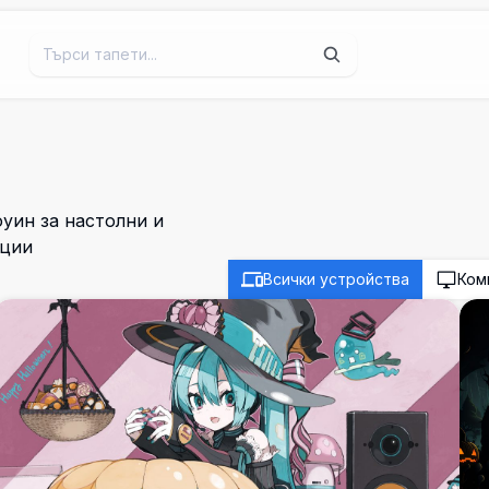
уин за настолни и
юции
Всички устройства
Ком