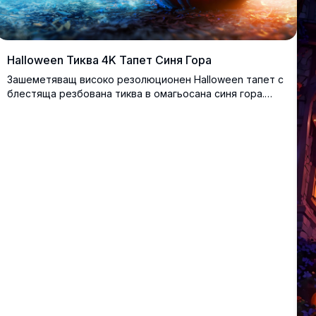
Halloween Тиква 4K Тапет Синя Гора
Зашеметяващ високо резолюционен Halloween тапет с
блестяща резбована тиква в омагьосана синя гора.
Атмосферното осветление създава мистична scена,
перфектна за страшна сезонна декорация с
драматични сенки и яркo оранжево освещение.