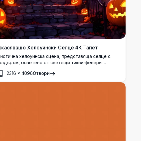
жасяващо Хелоуински Селце 4K Тапет
истична хелоуинска сцена, представяща селце с
алдъръм, осветено от светещи тикви-фенери.
отическата архитектура с топли оранжеви прозорци
2316
×
4096
Отвори
ъздава омайваща атмосфера под пълната луна,
окато прилепи танцуват през виолетовото нощно
ебе, пълно с мигащи звезди.