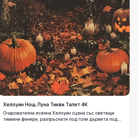
Хелоуин Нощ Луна Тикви Тапет 4K
Очарователна есенна Хелоуин сцена със светещи
тиквени фенери, разпръснати под голи дървета под
ярка пълна луна. Ярки оранжеви тикви почиват сред
паднали листа, докато прилепи правят силуети срещу
звездното небе, създавайки перфектната страшна