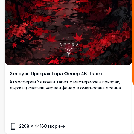
Хелоуин Призрак Гора Фенер 4K Тапет
Атмосферен Хелоуин тапет с мистериозен призрак,
държащ светещ червен фенер в омагьосана есенна
гора. Тъмните дървета обрамчват призрачната
фигура, докато ярките червени листа и магическите
искрички създават зловещо красива сезонна сцена в
зашеметяваща 4K резолюция.
2208
×
4416
Отвори