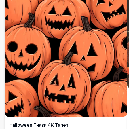
Halloween Тикви 4K Тапет