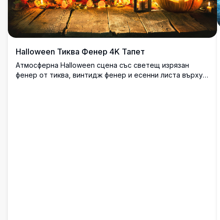
Halloween Тиква Фенер 4K Тапет
Атмосферна Halloween сцена със светещ изрязан
фенер от тиква, винтидж фенер и есенни листа върху
селска дървена повърхност. Топлата светлина на
свещите създава уютна, но страшна атмосфера,
идеална за сезона на Halloween. Изображенията с
висока резолюция улавят всеки детайл красиво.