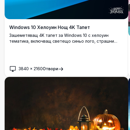
Windows 10 Хелоуин Нощ 4K Тапет
Зашеметяващ 4K тапет за Windows 10 с хелоуин
тематика, включващ светещо синьо лого, страшни
нощни сцени с прилепи, пълна луна, преследвани къщи
и сладко черно коте, седящо в тиква.
3840
×
2160
Отвори