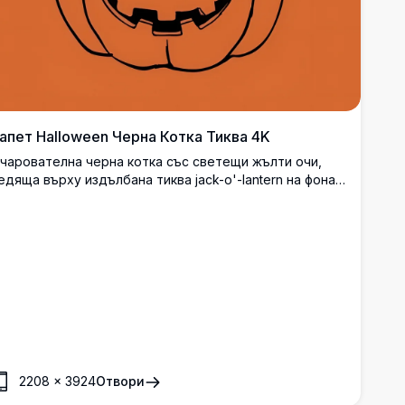
апет Halloween Черна Котка Тиква 4K
чарователна черна котка със светещи жълти очи,
едяща върху издълбана тиква jack-o'-lantern на фона
а ярко оранжев фон. Тази чаровна илюстрация с
ематика на Halloween включва класически страшни
лементи в сладко, минималистично художествено
формление, идеално за есенния сезон.
2208
×
3924
Отвори