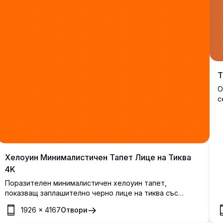
Т
О
с
н
т
е
о
Хелоуин Минималистичен Тапет Лице на Тиква
4K
Поразителен минималистичен хелоуин тапет,
показващ заплашително черно лице на тиква със
назъбени зъби и зли очи на ярък оранжев фон.
1926
×
4167
Отвори
Перфектен за създаване на страшна атмосфера с
чисти, прости дизайнерски елементи в качество на