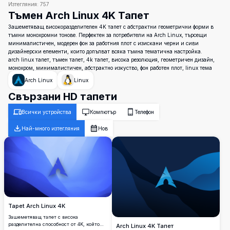
Изтегляния:
757
Тъмен Arch Linux 4K Тапет
Зашеметяващ високоразделителен 4K тапет с абстрактни геометрични форми в
тъмни монохромни тонове. Перфектен за потребители на Arch Linux, търсещи
минималистичен, модерен фон за работния плот с изискани черни и сиви
дизайнерски елементи, които допълват всяка тъмна тематична настройка.
arch linux тапет, тъмен тапет, 4k тапет, висока резолюция, геометричен дизайн,
монохром, минималистичен, абстрактно изкуство, фон работен плот, linux тема
Arch Linux
Linux
Свързани HD тапети
Всички устройства
Компютър
Телефон
Най-много изтегляния
Нов
Tapet Arch Linux 4K
Зашеметяващ тапет с висока
разделителна способност от 4K, който
Arch Linux 4K Тапет