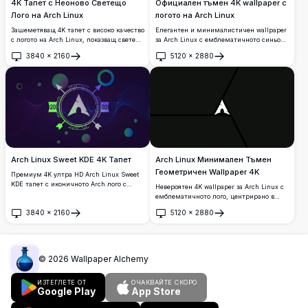
4K Тапет с Неоново Светещо
Официален тъмен 4K wallpaper с
Лого на Arch Linux
логото на Arch Linux
Зашеметяващ 4K тапет с високо качество
Елегантен и минималистичен wallpaper
с логото на Arch Linux, показващ светещ
за Arch Linux с емблематичното синьо
циан неонов ефект върху тъмен фон.
лого на тъмен фон. Перфектен за
3840
×
2160
5120
×
2880
Перфектен за персонализиране на
разработчици и почитатели на Linux,
Отвори
Отвори
работния плот с елегантна киберпънк
търсещи чиста и професионална 4K
естетика.
десктоп естетика.
Arch Linux Sweet KDE 4K Тапет
Arch Linux Минимален Тъмен
Геометричен Wallpaper 4K
Премиум 4K ултра HD Arch Linux Sweet
KDE тапет с иконичното Arch лого с
Невероятен 4K wallpaper за Arch Linux с
динамични лилаво-сини градиенти,
емблематичното лого, центрирано в
течащи вълни и геометрични елементи.
тъмен геометричен дизайн.
3840
×
2160
5120
×
2880
Перфектен високоразделителен desktop
Минималистичната artwork с висока
Отвори
Отвори
фон за модерни Linux настройки и KDE
резолюция използва остри линии и
Plasma среди.
дълбоки сенки за изчистена, модерна
десктоп естетика.
©
2026
Wallpaper Alchemy
ИЗТЕГЛЕТЕ ОТ
ОЧАКВАЙТЕ СКОРО
Google Play
App Store