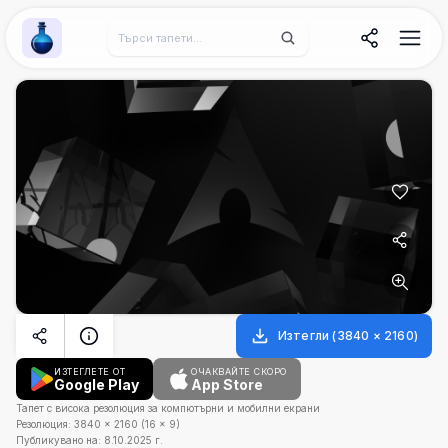
Wallpaper Alchemy
Изтегли
(
3840
×
2160
)
ИЗТЕГЛЕТЕ ОТ
ОЧАКВАЙТЕ СКОРО
Google Play
App Store
Тапет с висока резолюция за компютърни и мобилни екрани
Резолюция:
3840
×
2160
(
16
×
9
)
Публикувано на:
8.10.2025 г.