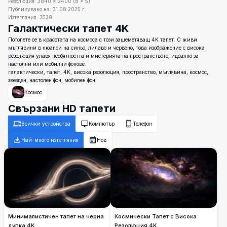
Резолюция:
3840
×
2400
(
8
×
5
)
Публикувано на:
31.08.2025 г.
Изтегляния:
3539
Галактически тапет 4K
Потопете се в красотата на космоса с този зашеметяващ 4K тапет. С живи
мъглявини в нюанси на синьо, лилаво и червено, това изображение с висока
резолюция улавя необятността и мистерията на пространството, идеално за
настолни или мобилни фонове.
галактически, тапет, 4K, висока резолюция, пространство, мъглявина, космос,
звезден, настолен фон, мобилен фон
Космос
Свързани HD тапети
Всички устройства
Компютър
Телефон
Най-много изтегляния
Нов
Минималистичен тапет на черна
Космически Тапет с Висока
дупка 4K
Резолюция 4K