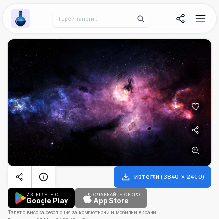
Wallpaper Alchemy
Изтегли
(
3840
×
2400
)
ИЗТЕГЛЕТЕ ОТ
ОЧАКВАЙТЕ СКОРО
Google Play
App Store
Тапет с висока резолюция за компютърни и мобилни екрани