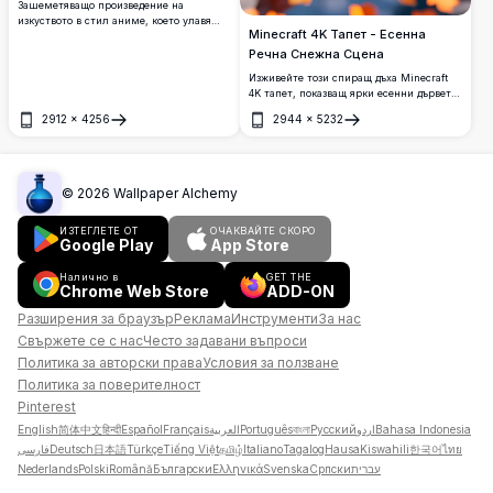
Зашеметяващо произведение на
изкуството в стил аниме, което улавя
Minecraft 4K Тапет - Есенна
спокоен залез над пищна зелена долина.
Величествено дърво се издига на тревист
Речна Снежна Сцена
хълм, окъпано в златиста слънчева
Изживейте този спиращ дъха Minecraft
светлина, с вълнообразни хълмове и
4K тапет, показващ ярки есенни дървета
далечни планини под ярко небе с розови
с огнени оранжеви и червени листа
и сини облаци. Перфектно за феновете на
2912
×
4256
2944
×
5232
покрай спокойна река. Покритият със
Отвори
Отвори
аниме изкуство с висока резолюция и
сняг пейзаж създава магична сцена на
дигитални илюстрации, вдъхновени от
сезонен преход с разпръснати паднали
природата.
листа, плаващи върху кристално чиста
вода.
©
2026
Wallpaper Alchemy
ИЗТЕГЛЕТЕ ОТ
ОЧАКВАЙТЕ СКОРО
Google Play
App Store
Налично в
GET THE
Chrome Web Store
ADD-ON
Разширения за браузър
Реклама
Инструменти
За нас
Свържете се с нас
Често задавани въпроси
Политика за авторски права
Условия за ползване
Политика за поверителност
Pinterest
English
简体中文
हिन्दी
Español
Français
العربية
Português
বাংলা
Русский
اردو
Bahasa Indonesia
فارسی
Deutsch
日本語
Türkçe
Tiếng Việt
தமிழ்
Italiano
Tagalog
Hausa
Kiswahili
한국어
ไทย
Nederlands
Polski
Română
Български
Ελληνικά
Svenska
Српски
עברית