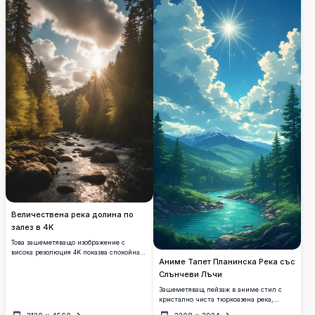
Перфектен за подобряване на вашия
оформят спокойния пейзаж, с червени
десктоп или мобилен екран с неговите
плодчета, които добавят цвят. Идеално за
детайлни, живи цветове и спокойна
любители на природата и ценители на
атмосфера.
изкуството, търсещи спокойна зимна
сцена с високо качество.
Величествена река долина по
залез в 4K
Това зашеметяващо изображение с
висока резолюция 4K показва спокойна
Аниме Тапет Планинска Река със
река, течаща през буйна горска долина
по залез. Слънчевите лъчи пробиват
Слънчеви Лъчи
през пухкави облаци, хвърляйки топъл
Зашеметяващ пейзаж в аниме стил с
златист оттенък върху вечнозелените
кристално чиста тюркоазена река,
дървета и скалистия поток. Живите
извиваща се през буйни борови гори, със
есенни листа добавят цвят, което прави