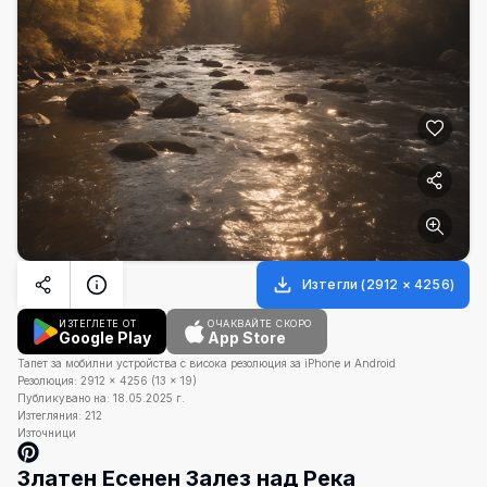
Изтегли
(
2912
×
4256
)
ИЗТЕГЛЕТЕ ОТ
ОЧАКВАЙТЕ СКОРО
Google Play
App Store
Тапет за мобилни устройства с висока резолюция за iPhone и Android
Резолюция:
2912
×
4256
(
13
×
19
)
Публикувано на:
18.05.2025 г.
Изтегляния:
212
Източници
Златен Есенен Залез над Река