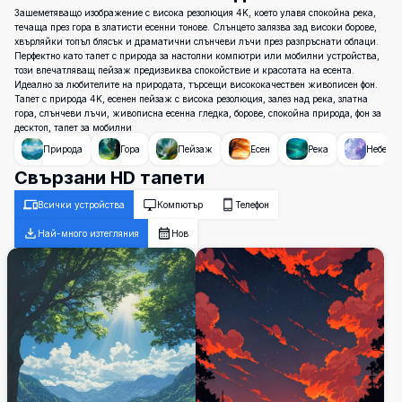
Зашеметяващо изображение с висока резолюция 4K, което улавя спокойна река,
течаща през гора в златисти есенни тонове. Слънцето залязва зад високи борове,
хвърляйки топъл блясък и драматични слънчеви лъчи през разпръснати облаци.
Перфектно като тапет с природа за настолни компютри или мобилни устройства,
този впечатляващ пейзаж предизвиква спокойствие и красотата на есента.
Идеално за любителите на природата, търсещи висококачествен живописен фон.
Тапет с природа 4K, есенен пейзаж с висока резолюция, залез над река, златна
гора, слънчеви лъчи, живописна есенна гледка, борове, спокойна природа, фон за
десктоп, тапет за мобилни
Природа
Гора
Пейзаж
Есен
Река
Небе
Свързани HD тапети
Всички устройства
Компютър
Телефон
Най-много изтегляния
Нов