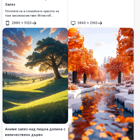
Залез
Потопете се в спокойната красота на
този висококачествен Minecraft
уолпейпър с изображение на снежен
2880
×
5120
3840
×
2160
залез. Снежинки падащи леко сред
Отвори
Отвори
пикселизирани дървета, създават
спокойна и очарователна сцена,
перфектна за всяко устройство на
любителя на Minecraft.
Аниме залез над пищна долина с
величествено дърво