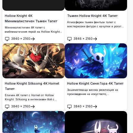
Тъмен Hollow Knight 4K Тапет
Hollow Knight 4K
Минималистичен Тъмен Тапет
Атмосферен тъмен фентъзи тапет с
мистериозни фигури с качулки и рогати
Минималистичен 4K тапет с
маски в призрачна подземна пещера.
емблематичния герой на Hollow Knight
Високорезолюционно изкуство,
върху елегантен тъмен фон.
3840
×
2160
3846
×
2160
показващо драматично осветление и
Високорезолюционно изкуство перфектно
Отвори
Отвори
готическа естетика, перфектно за
за феновете на обичаната инди игра,
създаване на потапяща, отвъдна
предлагащо чиста естетическа
атмосфера на всеки дисплей.
привлекателност за десктоп и мобилни
дисплеи.
Hollow Knight Silksong 4K Hornet
Hollow Knight Синя Гора 4K Тапет
Тапет
Зашеметяваща висока резолюция на
произведение на изкуството,
Епичен 4K тапет с Hornet от Hollow
представящо емблематичния герой на
Knight: Silksong в интензивен бой с
Hollow Knight в мистична синя горска
драматични светлинни ефекти. Висока
3840
×
2160
3840
×
2160
среда. Красив cel-shaded анимационен
резолюция графика, показваща
Отвори
Отвори
стил със светещи пеперуди, етерични
подвижната героиня, която използва
светлинни ефекти и очарователна
способности с игла и коприна срещу
атмосфера, идеална за геймърски
златисти атмосферни фонове, перфектна
ентусиасти и desktop фонове.
за гейминг десктоп дисплеи.