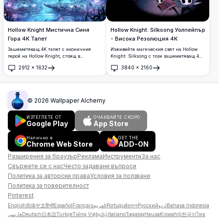
Hollow Knight Мистична Синя
Hollow Knight: Silksong Уолпейпър
Гора 4K Тапет
- Висока Резолюция 4K
Зашеметяващ 4K тапет с иконичния
Изживейте магическия свят на Hollow
герой на Hollow Knight, стоящ в
Knight: Silksong с този зашеметяващ 4K
омагьосана синя гора с светещи
уолпейпър. Представяйки ikonichni
2912
×
1632
3840
×
2160
пеперуди, магически искри и
герои с наситени детайли, този образ с
Отвори
Отвори
полумесец. Перфектен
висока резолюция е перфектен за
високорезолюционен desktop фон,
феновете, които искат да пренесат
показващ отличителния художествен
приключението на Hallownest на своите
стил на играта и атмосферната красота.
настолни или мобилни екрани.
©
2026
Wallpaper Alchemy
ИЗТЕГЛЕТЕ ОТ
ОЧАКВАЙТЕ СКОРО
Google Play
App Store
Налично в
GET THE
Chrome Web Store
ADD-ON
Разширения за браузър
Реклама
Инструменти
За нас
Свържете се с нас
Често задавани въпроси
Политика за авторски права
Условия за ползване
Политика за поверителност
Pinterest
English
简体中文
हिन्दी
Español
Français
العربية
Português
বাংলা
Русский
اردو
Bahasa Indonesia
فارسی
Deutsch
日本語
Türkçe
Tiếng Việt
தமிழ்
Italiano
Tagalog
Hausa
Kiswahili
한국어
ไทย