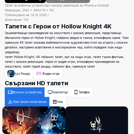
Тапет за мобилни устройства с висока резолюция за iPhone и Android
Резолюция:
2160
×
3840
(
9
×
16
)
Публикувано на:
14.10.2025 г.
Изтегляния:
176
Тапети с Герои от Hollow Knight 4K
Зашеметяващо произведение на изкуството с висока резолюция, представящо
обичаните герои от Hollow Knight, събрани заедно в тъмна, атмосферна сцена. Този
премиум 4K тапет показва емблематичния художествен стил на играта с сложни
детайли, настроено осветление и мистериозния чар, който определя този инди
шедьовър.
тапет Hollow Knight, 4K гейминг тапет, арт на инди игри, тапет тъмно фентъзи,
тапет с висока резолюция, герои от видео игри, атмосферно произведение на
изкуството, тапет герой рицар, гейминг фон, премиум тапет
Кух Рицар
Видео игра
Свързани HD тапети
Всички устройства
Компютър
Телефон
Най-много изтегляния
Нов