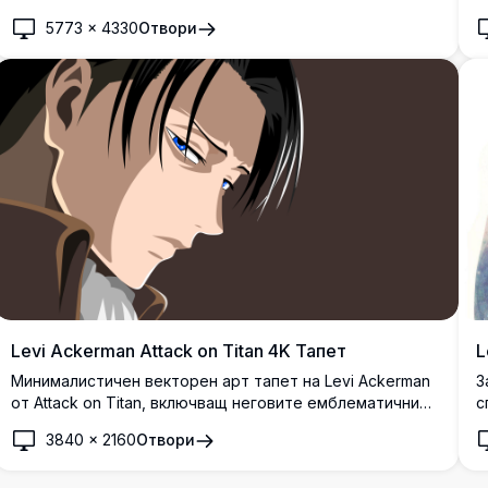
градски пейзаж. Наметалото му се вее на вятъра,
5773
×
4330
Отвори
докато окървавени венчелистчета се носят през
призрачна, сива атмосфера.
Levi Ackerman Attack on Titan 4K Тапет
L
Минималистичен векторен арт тапет на Levi Ackerman
З
от Attack on Titan, включващ неговите емблематични
с
остри сини очи и тъмна коса в драматична странична
п
3840
×
2160
Отвори
поза на профил върху тъмнокафяв фон.
п
о