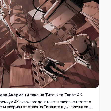
еви Акерман Атака на Титаните Тапет 4K
ремиум 4K високоразделителен телефонен тапет с
еви Акерман от Атака на Титаните в динамична екшън