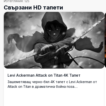
Изтегляния:
125
Свързани HD тапети
Levi Ackerman Attack on Titan 4K Тапет
Зашеметяващ черно-бял 4K тапет с Levi Ackerman от
Attack on Titan в драматична бойна поза.
Високорезолютно аниме изкуство, показващо капитана
на Разузнавателния корпус с неговото емблематично
ODM оборудване и решителен израз на бурен фон.