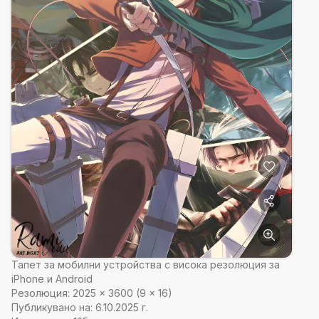
Тапет за мобилни устройства с висока резолюция за
iPhone и Android
Резолюция:
2025
×
3600
(
9
×
16
)
Публикувано на:
6.10.2025 г.