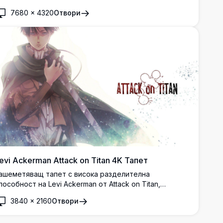
7680
×
4320
Отвори
evi Ackerman Attack on Titan 4K Тапет
ашеметяващ тапет с висока разделителна
пособност на Levi Ackerman от Attack on Titan,
оказващ емблематичния капитан на Корпуса за
3840
×
2160
Отвори
роучване в характерната му наметала, държащ
стрието си с яростно и стоическо изражение на фона