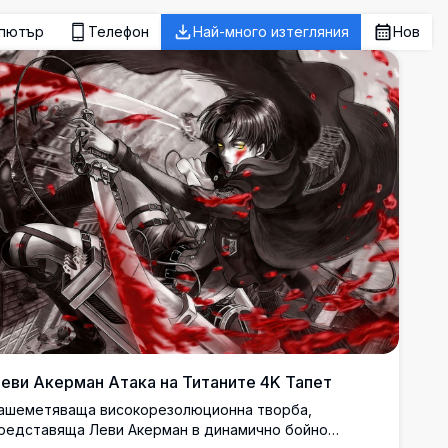
пютър
Телефон
Най-много изтегляния
Нов
еви Акерман Атака на Титаните 4K Тапет
ашеметяваща високорезолюционна творба,
редставяща Леви Акерман в динамично бойно