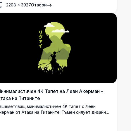
оследователност с ODM екипировка. Зашеметяващо
2208
×
3927
Отвори
роизведение на изкуството в сепия тонове,
оказващо най-силния воин на човечеството с
арактерните му остриета и 3D маневрена техника за
обилни екрани.
инималистичен 4K Тапет на Леви Акерман –
така на Титаните
ашеметяващ минималистичен 4K тапет с Леви
керман от Атака на Титаните. Тъмен силует дизайн
ъс зелени тонове показва Леви, държащ остриета,
аобиколен от живописен пейзаж в рамките на
еговата емблематична форма на профил.