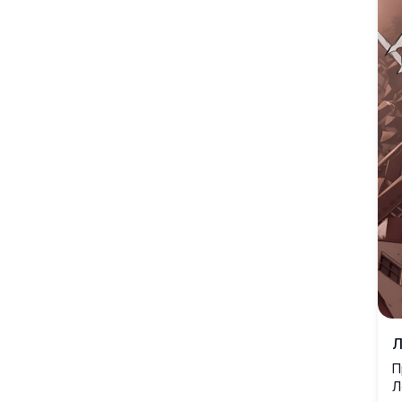
Л
П
Л