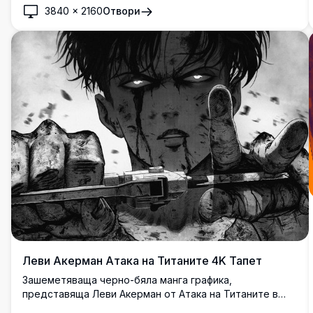
3840
×
2160
Отвори
Леви Акерман Атака на Титаните 4K Тапет
Зашеметяваща черно-бяла манга графика,
представяща Леви Акерман от Атака на Титаните в
интензивна бойна поза. Изключително детайлната