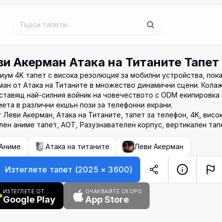
ви Акерман Атака на Титаните Тапет
иум 4K тапет с висока резолюция за мобилни устройства, пок
ман от Атака на Титаните в множество динамични сцени. Колаж
ставящ най-силния войник на човечеството с ODM екипировка 
ета в различни екшън пози за телефонни екрани.
 Леви Акерман, Атака на Титаните, тапет за телефон, 4K, висо
лен аниме тапет, AOT, Разузнавателен корпус, вертикален тап
Аниме
Атака на титаните
Леви Акерман
Изтеглете тапет
(
2025
×
3600
)
ИЗТЕГЛЕТЕ ОТ
ОЧАКВАЙТЕ СКОРО
Google Play
App Store