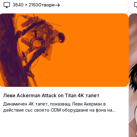
д
3840
×
2160
Отвори
плот.
Д
ч
д
б
Лeви Ackerman Attack on Titan 4K тапет
Динамичен 4K тапет, показващ Леви Акерман в
действие със своето ODM оборудване на фона на
поразителен оранжев и лилав градиент. Перфектен
високо-резолюционен десктоп фон, улавящ
интензивността и уменията на най-силния войник на
човечеството от Attack on Titan.