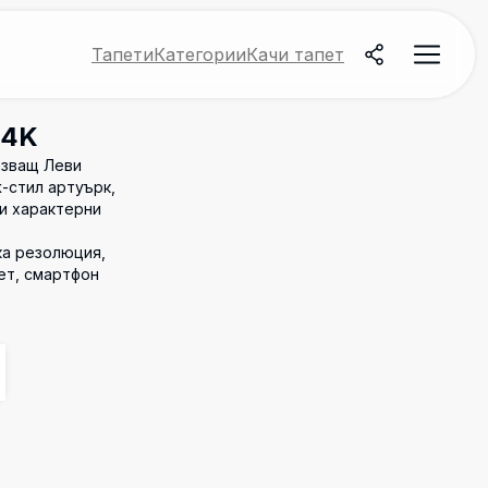
Тапети
Категории
Качи тапет
 4K
азващ Леви
-стил артуърк,
и характерни
ка резолюция,
ет, смартфон