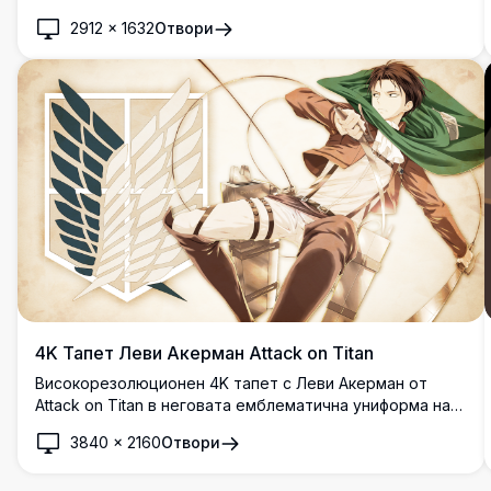
2912
×
1632
Отвори
4K Тапет Леви Акерман Attack on Titan
Високорезолюционен 4K тапет с Леви Акерман от
Attack on Titan в неговата емблематична униформа на
Разузнавателния корпус, държащ двойни остриета с
3840
×
2160
Отвори
емблемата Крилата на Свободата на заден план.