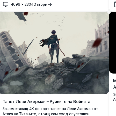
п
4096
×
2304
Отвори
п
п
х
м
М
А
З
А
Тапет Леви Акерман – Руините на Войната
с
Зашеметяващ 4K фен арт тапет на Леви Акерман от
з
Атака на Титаните, стоящ сам сред опустошен
н