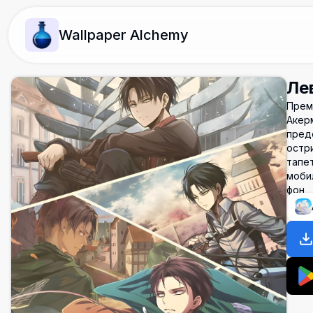
Wallpaper Alchemy
Ле
Прем
Акер
пред
остри
тапет
моби
фон