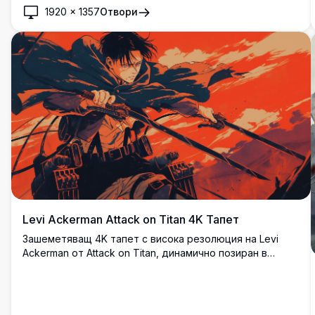
1920
×
1357
Отвори
Levi Ackerman Attack on Titan 4K Тапет
Зашеметяващ 4K тапет с висока резолюция на Levi
Ackerman от Attack on Titan, динамично позиран в
разгара на битка с две остриета на фона на
драматично пурпурно небе, облечен в емблематичния
наметал на Корпуса за проучване и екипировка ODM.