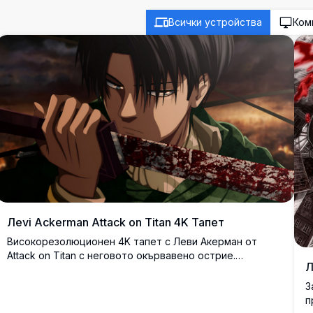
Всички устройства
Ком
Лevi Ackerman Attack on Titan 4K Тапет
Високорезолюционен 4K тапет с Леви Акерман от
Attack on Titan с неговото окървавено острие.
Л
Зашеметяващо аниме произведение, показващо
капитана на Разузнавателния корпус в драматична
З
бойна сцена с интензивно осветление и атмосферни
п
фонови ефекти, перфектни за показване на работния