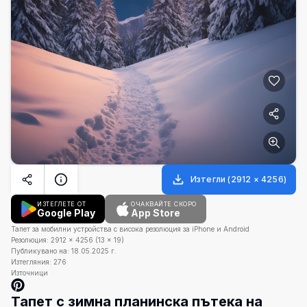
Изтегли
(
2912
×
4256
)
ИЗТЕГЛЕТЕ ОТ
ОЧАКВАЙТЕ СКОРО
Google Play
App Store
Тапет за мобилни устройства с висока резолюция за iPhone и Android
Резолюция:
2912
×
4256
(
13
×
19
)
Публикувано на:
18.05.2025 г.
Изтегляния:
276
Източници
Тапет с зимна планинска пътека на