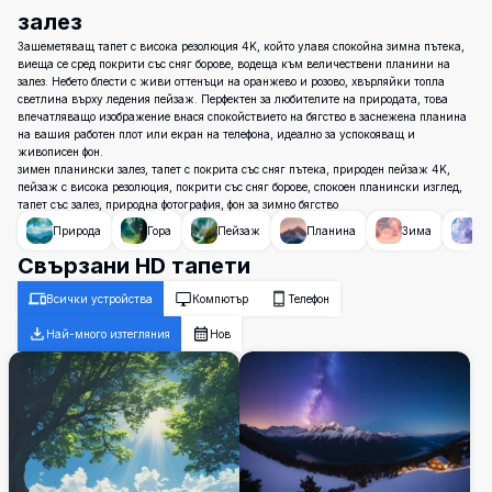
залез
Зашеметяващ тапет с висока резолюция 4K, който улавя спокойна зимна пътека,
виеща се сред покрити със сняг борове, водеща към величествени планини на
залез. Небето блести с живи оттенъци на оранжево и розово, хвърляйки топла
светлина върху ледения пейзаж. Перфектен за любителите на природата, това
впечатляващо изображение внася спокойствието на бягство в заснежена планина
на вашия работен плот или екран на телефона, идеално за успокояващ и
живописен фон.
зимен планински залез, тапет с покрита със сняг пътека, природен пейзаж 4K,
пейзаж с висока резолюция, покрити със сняг борове, спокоен планински изглед,
тапет със залез, природна фотография, фон за зимно бягство
Природа
Гора
Пейзаж
Планина
Зима
Не
Свързани HD тапети
Всички устройства
Компютър
Телефон
Най-много изтегляния
Нов