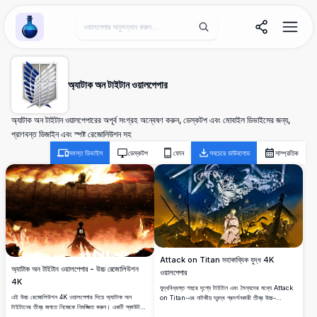
Wallpaper Alchemy
অ্যাটাক অন টাইটান ওয়ালপেপার
অ্যাটাক অন টাইটান ওয়ালপেপারের অপূর্ব সংগ্রহ অন্বেষণ করুন, ডেস্কটপ এবং মোবাইল ডিভাইসের জন্য,
প্রাণবন্ত ডিজাইন এবং স্পষ্ট রেজোলিউশন সহ
সমস্ত ডিভাইস
ডেস্কটপ
ফোন
সবচেয়ে ডাউনলোড
সাম্প্রতিক
Attack on Titan মহাকাব্যিক যুদ্ধ 4K
অ্যাটাক অন টাইটান ওয়ালপেপার - উচ্চ রেজোলিউশন
ওয়ালপেপার
4K
যুদ্ধবিধ্বস্ত শহুরে দৃশ্যে টাইটান এবং সৈন্যদের মধ্যে Attack
এই উচ্চ রেজোলিউশন 4K ওয়ালপেপার দিয়ে অ্যাটাক অন
on Titan-এর নাটকীয় দ্বন্দ্ব প্রদর্শনকারী তীব্র উচ্চ-
টাইটানের তীব্র জগতে নিজেকে নিমজ্জিত করুন। একটি স্কাউট
রেজোলিউশন শিল্পকর্ম। সোনালি আলোর প্রভাব, বিশাল টাইটান
রেজিমেন্ট সদস্যের একটি নাটকীয় দৃশ্য এবং একটি বৃহদাকার