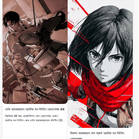
লেভি অ্যাকারম্যান অ্যাটাক অন টাইটান ওয়ালপেপার 4K
প্রিমিয়াম 4K উচ্চ রেজোলিউশন ফোন ওয়ালপেপার যেখানে
অ্যাটাক অন টাইটান থেকে লেভি অ্যাকারম্যানকে গতিশীল ODM
গিয়ার অ্যাকশন সিকোয়েন্সে দেখানো হয়েছে। চমৎকার সেপিয়া-
টোনড আর্টওয়ার্ক যা মানবতার সবচেয়ে শক্তিশালী সৈনিককে তার
মিকাসা আকারম্যান লাল স্কার্ফ অ্যাটাক অন টাইটান
স্বতন্ত্র ব্লেড এবং 3D কৌশল সরঞ্জামের সাথে মোবাইল স্ক্রিনের
জন্য প্রদর্শন করে।
ওয়ালপেপার