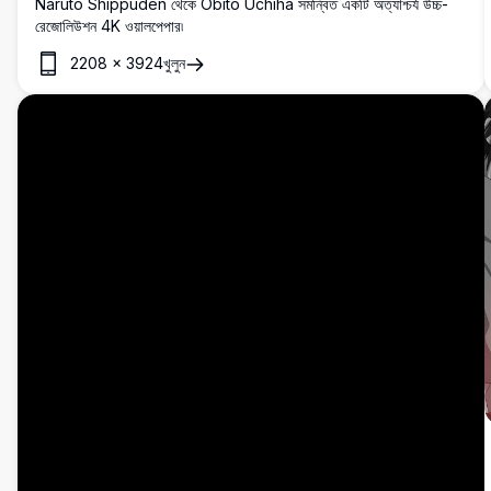
Naruto Shippuden থেকে Obito Uchiha সমন্বিত একটি অত্যাশ্চর্য উচ্চ-
রেজোলিউশন 4K ওয়ালপেপার৷
2208
×
3924
খুলুন