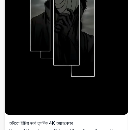
ওবিতো উচিহা ডার্ক নান্দনিক 4K ওয়ালপেপার