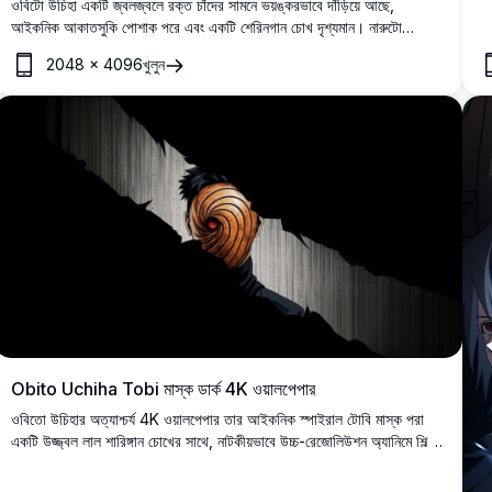
ওবিটো উচিহা একটি জ্বলজ্বলে রক্ত চাঁদের সামনে ভয়ঙ্করভাবে দাঁড়িয়ে আছে,
আইকনিক আকাতসুকি পোশাক পরে এবং একটি শেরিনগান চোখ দৃশ্যমান। নারুটো
ভক্তদের জন্য উপযুক্ত একটি অন্ধকার, পরিবেশপূর্ণ 4K ডিজিটাল আর্ট ওয়ালপেপার।
2048
×
4096
খুলুন
Obito Uchiha Tobi মাস্ক ডার্ক 4K ওয়ালপেপার
ওবিতো উচিহার অত্যাশ্চর্য 4K ওয়ালপেপার তার আইকনিক স্পাইরাল টোবি মাস্ক পরা
একটি উজ্জ্বল লাল শারিঙ্গান চোখের সাথে, নাটকীয়ভাবে উচ্চ-রেজোলিউশন অ্যানিমে শিল্প
শৈলীতে একটি গাঢ় ফাটলযুক্ত পটভূমির মাধ্যমে প্রকাশিত হয়েছে৷