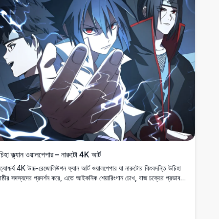
িহা ক্ল্যান ওয়ালপেপার – নারুটো 4K আর্ট
্যাশ্চর্য 4K উচ্চ-রেজোলিউশন ফ্যান আর্ট ওয়ালপেপার যা নারুটোর কিংবদন্তি উচিহা
ষ্ঠীর সদস্যদের প্রদর্শন করে, এতে আইকনিক শেয়ারিংগান চোখ, বাজ চক্রের প্রভাব
ং একটি অন্ধকার, সিনেমাটিক নান্দনিকতা রয়েছে যা এই বংশের ক্ষমতা এবং
্তরাধিকারকে ক্যাপচার করে৷