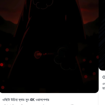
O
এক
উচ
শি
ওবিটো উচিহা ব্লাড মুন 4K ওয়ালপেপার