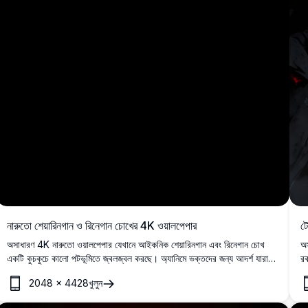
নারুতো শেয়ারিনগান ও রিনেগান চোখের 4K ওয়ালপেপার
ট
অসাধারণ 4K নারুতো ওয়ালপেপার যেখানে আইকনিক শেয়ারিনগান এবং রিনেগান চোখ
অস
একটি কুচকুচে কালো পটভূমিতে জ্বলজ্বল করছে। অ্যানিমে ভক্তদের জন্য আদর্শ যারা
রক
তাদের ডিভাইসের জন্য উচ্চ রেজোলিউশনের, মিনিমালিস্ট কিন্তু শক্তিশালী ভিজ্যুয়াল
ঘূ
2048
×
4428
খুলুন
খুঁজছেন।