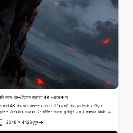
োবি বনাম টেন-টেইলস নারুতো 4K ওয়ালপেপার
াধারণ 4K নারুতো ওয়ালপেপার যেখানে টোবি একটি পাহাড়ের কিনারায় দাঁড়িয়ে
্তলাল চাঁদের নিচে ভয়ঙ্কর টেন-টেইলস দানবের মুখোমুখি হচ্ছে। জ্বলন্ত আঙারা এবং
র্ণায়মান মেঘ সহ অন্ধকার, নাটকীয় পরিবেশ।
2048
×
4428
খুলুন