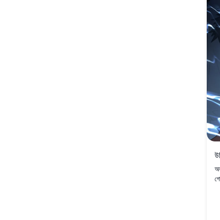
উচ
অত
গো
এব
উত