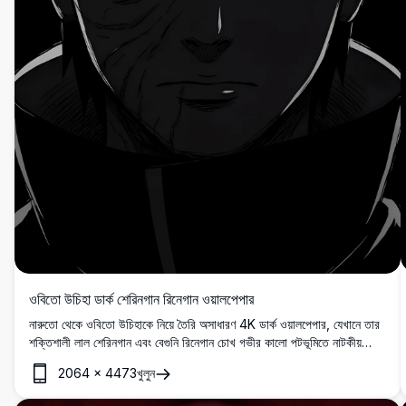
ওবিতো উচিহা ডার্ক শেরিনগান রিনেগান ওয়ালপেপার
নারুতো থেকে ওবিতো উচিহাকে নিয়ে তৈরি অসাধারণ 4K ডার্ক ওয়ালপেপার, যেখানে তার
শক্তিশালী লাল শেরিনগান এবং বেগুনি রিনেগান চোখ গভীর কালো পটভূমিতে নাটকীয়
অ্যানিমে শিল্পশৈলীতে উজ্জ্বলভাবে জ্বলছে।
2064
×
4473
খুলুন