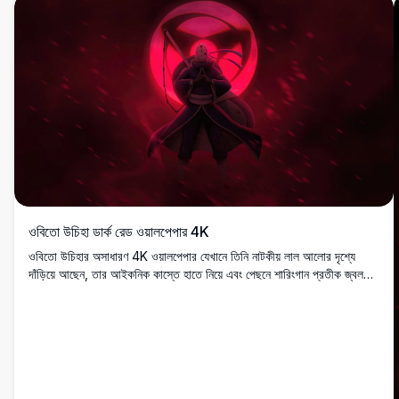
ওবিতো উচিহা ডার্ক রেড ওয়ালপেপার 4K
ওবিতো উচিহার অসাধারণ 4K ওয়ালপেপার যেখানে তিনি নাটকীয় লাল আলোর দৃশ্যে
দাঁড়িয়ে আছেন, তার আইকনিক কাস্তে হাতে নিয়ে এবং পেছনে শারিংগান প্রতীক জ্বলছে,
অ্যানিমে ভক্ত ও নারুতো উৎসাহীদের জন্য উপযুক্ত।