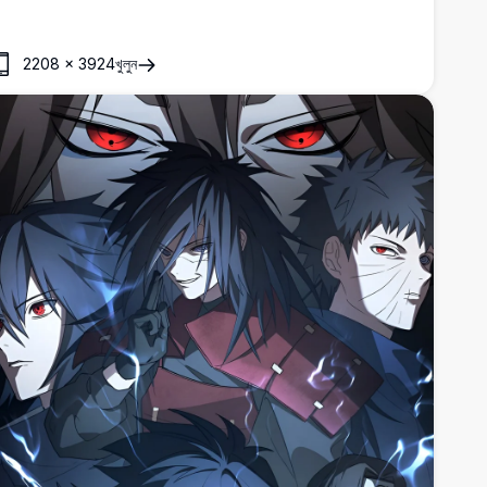
2208
×
3924
খুলুন