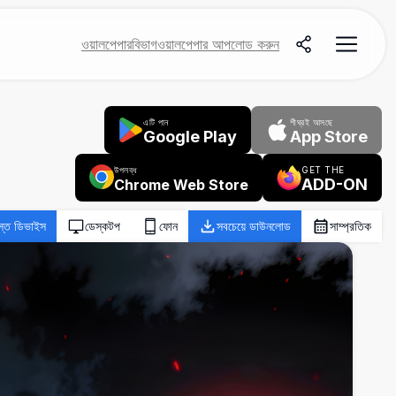
ওয়ালপেপার
বিভাগ
ওয়ালপেপার আপলোড করুন
এটি পান
শীঘ্রই আসছে
Google Play
App Store
উপলব্ধ
GET THE
ADD-ON
Chrome Web Store
স্ত ডিভাইস
ডেস্কটপ
ফোন
সবচেয়ে ডাউনলোড
সাম্প্রতিক