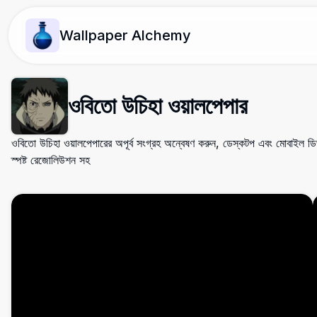
Wallpaper Alchemy
ওবিতো উচিহা ওয়ালপেপার
ওবিতো উচিহা ওয়ালপেপারের অপূর্ব সংগ্রহ অন্বেষণ করুন, ডেস্কটপ এবং মোবাইল ড
স্পষ্ট রেজোলিউশন সহ