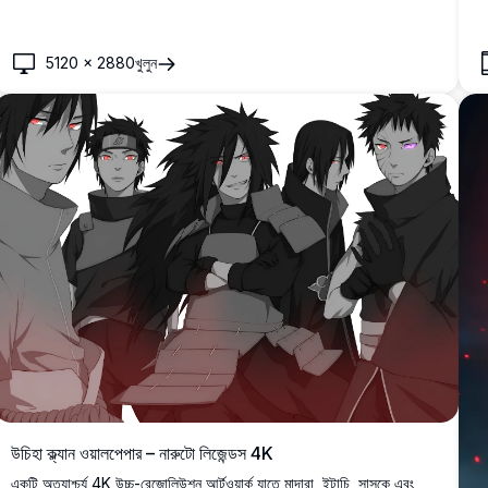
5120
×
2880
খুলুন
উচিহা ক্ল্যান ওয়ালপেপার – নারুটো লিজেন্ডস 4K
একটি অত্যাশ্চর্য 4K উচ্চ-রেজোলিউশন আর্টওয়ার্ক যাতে মাদারা, ইটাচি, সাসুকে এবং