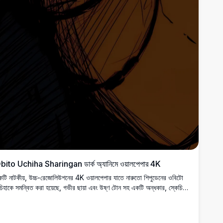
bito Uchiha Sharingan ডার্ক অ্যানিমে ওয়ালপেপার 4K
টি নাটকীয়, উচ্চ-রেজোলিউশনের 4K ওয়ালপেপার যাতে নারুতো শিপুডেনের ওবিটো
িহাকে সমন্বিত করা হয়েছে, গভীর ছায়া এবং উষ্ণ টোন সহ একটি অন্ধকার, স্কেচি
ল্প শৈলীতে তার তীব্র শরিংগান চোখ প্রদর্শন করে৷