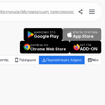
ς
Κατηγορίες
Μεταφόρτωση ταπετσαρίας
ΔΙΑΘΕΣΙΜΟ ΣΤΟ
ΈΡΧΕΤΑΙ ΣΎΝΤΟΜΑ
Google Play
App Store
Διατίθεται στο
GET THE
ADD-ON
Chrome Web Store
ιστής
Τηλέφωνο
Περισσότερες λήψεις
Νέο