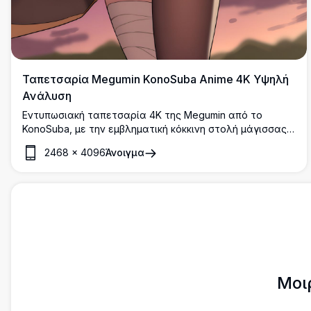
Ταπετσαρία Megumin KonoSuba Anime 4K Υψηλή
Ανάλυση
Εντυπωσιακή ταπετσαρία 4K της Megumin από το
KonoSuba, με την εμβληματική κόκκινη στολή μάγισσας,
το φαρδύ καπέλο μάγισσας και το χαρακτηριστικό της
2468
×
4096
Άνοιγμα
ραβδί. Ένα anime artwork υψηλής ανάλυσης με
δραματικό φωτισμό και κινηματογραφική ατμόσφαιρα.
Μοι