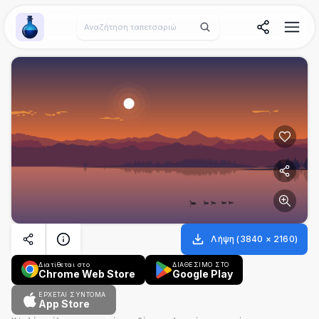
Wallpaper Alchemy
Λήψη
(
3840
×
2160
)
Διατίθεται στο
ΔΙΑΘΕΣΙΜΟ ΣΤΟ
Chrome Web Store
Google Play
ΈΡΧΕΤΑΙ ΣΎΝΤΟΜΑ
App Store