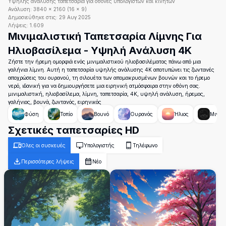
Υψηλής ανάλυσης ταπετσαρία για οθόνες υπολογιστών και κινητών
Ανάλυση:
3840
×
2160
(
16
×
9
)
Δημοσιεύθηκε στις:
29 Αυγ 2025
Λήψεις:
1.609
Μινιμαλιστική Ταπετσαρία Λίμνης Για
Ηλιοβασίλεμα - Υψηλή Ανάλυση 4K
Ζήστε την ήρεμη ομορφιά ενός μινιμαλιστικού ηλιοβασιλέματος πάνω από μια
γαλήνια λίμνη. Αυτή η ταπετσαρία υψηλής ανάλυσης 4K αποτυπώνει τις ζωντανές
αποχρώσεις του ουρανού, τη σιλουέτα των απομακρυσμένων βουνών και το ήρεμο
νερό, ιδανική για να δημιουργήσετε μια ειρηνική ατμόσφαιρα στην οθόνη σας.
μινιμαλιστική, ηλιοβασίλεμα, λίμνη, ταπετσαρία, 4K, υψηλή ανάλυση, ήρεμος,
γαλήνιος, βουνά, ζωντανός, ειρηνικός
Φύση
Τοπίο
Βουνό
Ουρανός
Ήλιος
Μινιμα
Σχετικές ταπετσαρίες HD
Όλες οι συσκευές
Υπολογιστής
Τηλέφωνο
Περισσότερες λήψεις
Νέο