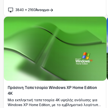
λογότυπο των Windows 11 στο κέντρο πάνω από
καταπράσινους λόφους κάτω από έναν ζωηρό μπλε
3840
×
2160
Άνοιγμα
ουρανό. Ιδανικό για προσαρμογή επιφάνειας εργασίας
σε εκπληκτική ανάλυση 4K.
Πράσινη Ταπετσαρία Windows XP Home Edition
4K
Μια εκπληκτική ταπετσαρία 4K υψηλής ανάλυσης για
Windows XP Home Edition, με το εμβληματικό λογότυπο