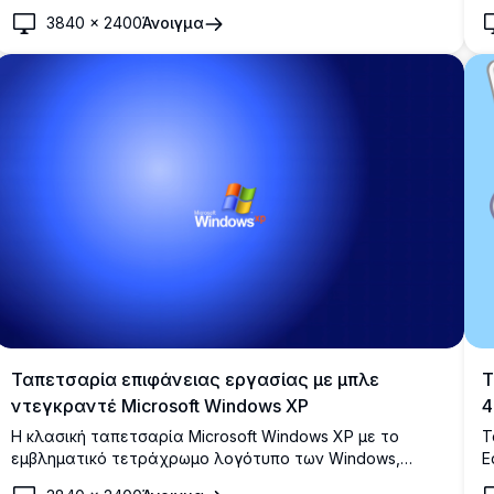
λ
γαλάζιο ουρανό με απαλά λευκά σύννεφα. Ιδανικό για
λ
3840
×
2400
Άνοιγμα
φόντα επιφάνειας εργασίας.
μ
Ταπετσαρία επιφάνειας εργασίας με μπλε
Τ
ντεγκραντέ Microsoft Windows XP
4
Η κλασική ταπετσαρία Microsoft Windows XP με το
Τ
εμβληματικό τετράχρωμο λογότυπο των Windows,
E
κεντραρισμένο σε βαθύ βασιλικό μπλε φόντο με
ε