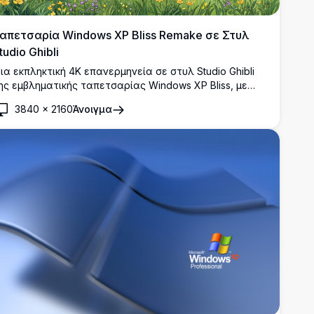
απετσαρία Windows XP Bliss Remake σε Στυλ
tudio Ghibli
ια εκπληκτική 4K επανερμηνεία σε στυλ Studio Ghibli
ης εμβληματικής ταπετσαρίας Windows XP Bliss, με
υματιστούς πράσινους λόφους, αγριολούλουδα,
3840
×
2160
Άνοιγμα
νεύματα του δάσους και έναν ζωηρό γαλάζιο ουρανό
ε αφράτα λευκά σύννεφα.