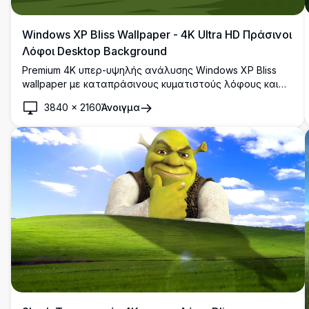
Windows XP Bliss Wallpaper - 4K Ultra HD Πράσινοι
Λόφοι Desktop Background
Premium 4K υπερ-υψηλής ανάλυσης Windows XP Bliss
wallpaper με καταπράσινους κυματιστούς λόφους και
αγνό γαλάζιο ουρανό με αφράτα σύννεφα. Τέλειο
3840
×
2160
Άνοιγμα
υψηλής ανάλυσης desktop background για widescreen
οθόνες και σύγχρονες οθόνες.