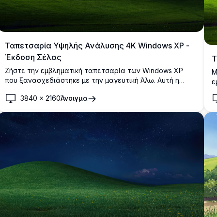
Ταπετσαρία Υψηλής Ανάλυσης 4K Windows XP -
Έκδοση Σέλας
Τ
Ζήστε την εμβληματική ταπετσαρία των Windows XP
Μ
που ξανασχεδιάστηκε με την μαγευτική Άλω. Αυτή η
ε
εικόνα υψηλής ανάλυσης 4K αποτυπώνει τον γαλήνιο
α
3840
×
2160
Άνοιγμα
πράσινο λόφο κάτω από έναν ζωντανό νυχτερινό
Ι
ουρανό, ιδανικό για φόντα επιφάνειας εργασίας,
κ
φέρνοντας μια πινελιά φυσικής ομορφιάς και ηρεμίας
ε
στην οθόνη σας.
cl