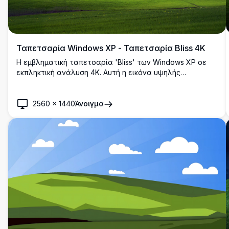
Ταπετσαρία Windows XP - Ταπετσαρία Bliss 4K
Η εμβληματική ταπετσαρία 'Bliss' των Windows XP σε
εκπληκτική ανάλυση 4K. Αυτή η εικόνα υψηλής
ποιότητας παρουσιάζει έναν ήρεμο πράσινο λόφο κάτω
από έναν φωτεινό γαλάζιο ουρανό με λευκά σύννεφα
διάσπαρτα, θυμίζοντας το κλασικό φόντο της
2560
×
1440
Άνοιγμα
επιφάνειας εργασίας των Windows XP. Ιδανικό για
σύγχρονες οθόνες υψηλής ανάλυσης.