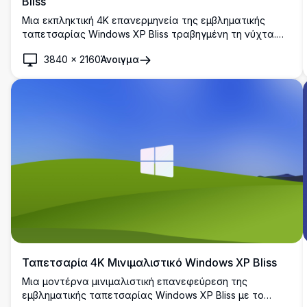
Bliss
Μια εκπληκτική 4K επανερμηνεία της εμβληματικής
ταπετσαρίας Windows XP Bliss τραβηγμένη τη νύχτα.
Ένας ομαλός λόφος λούζεται στο φως του φεγγαριού
3840
×
2160
Άνοιγμα
κάτω από έναν εντυπωσιακό έναστρο βαθυγάλαζο
ουρανό, προσφέροντας ένα γαλήνιο και ατμοσφαιρικό
νυχτερινό τοπίο.
Ταπετσαρία 4K Μινιμαλιστικό Windows XP Bliss
Μια μοντέρνα μινιμαλιστική επανεφεύρεση της
εμβληματικής ταπετσαρίας Windows XP Bliss με το