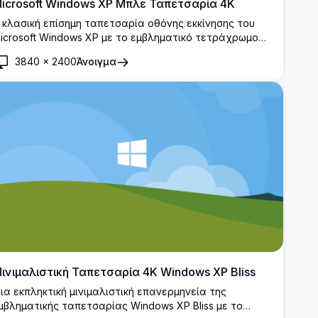
icrosoft Windows XP Μπλε Ταπετσαρία 4K
 κλασική επίσημη ταπετσαρία οθόνης εκκίνησης του
icrosoft Windows XP με το εμβληματικό τετράχρωμο
ογότυπο των Windows σε ένα ζωντανό μπλε φόντο
3840
×
2400
Άνοιγμα
τεγκραντέ. Ιδανικό για νοσταλγικά φόντα επιφάνειας
ργασίας και λάτρεις των ρετρό υπολογιστών.
ινιμαλιστική Ταπετσαρία 4K Windows XP Bliss
ια εκπληκτική μινιμαλιστική επανερμηνεία της
μβληματικής ταπετσαρίας Windows XP Bliss με το