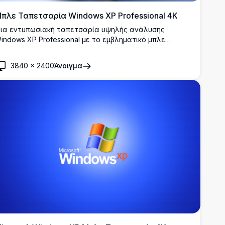
πλε Ταπετσαρία Windows XP Professional 4K
ια εντυπωσιακή ταπετσαρία υψηλής ανάλυσης
indows XP Professional με το εμβληματικό μπλε
ογότυπο των Windows σε κομψό, ρέον τρισδιάστατο
χεδιασμό. Ιδανική για νοσταλγικά φόντα επιφάνειας
3840
×
2400
Άνοιγμα
ργασίας με κομψή, επαγγελματική αισθητική.