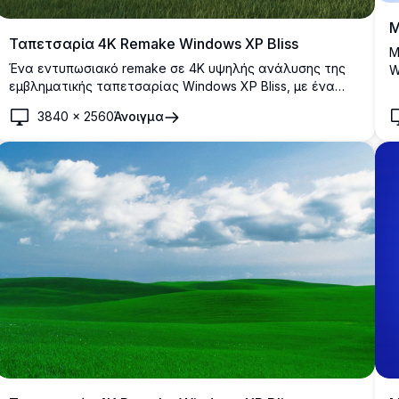
Μ
Ταπετσαρία 4K Remake Windows XP Bliss
Μ
Ένα εντυπωσιακό remake σε 4K υψηλής ανάλυσης της
W
εμβληματικής ταπετσαρίας Windows XP Bliss, με ένα
λ
ζωντανό πράσινο λοφώδες έδαφος, καταπράσινο
σ
3840
×
2560
Άνοιγμα
λιβάδι με κίτρινα αγριολούλουδα και έναν όμορφο
ε
γαλάζιο ουρανό με απαλά λεπτά σύννεφα.