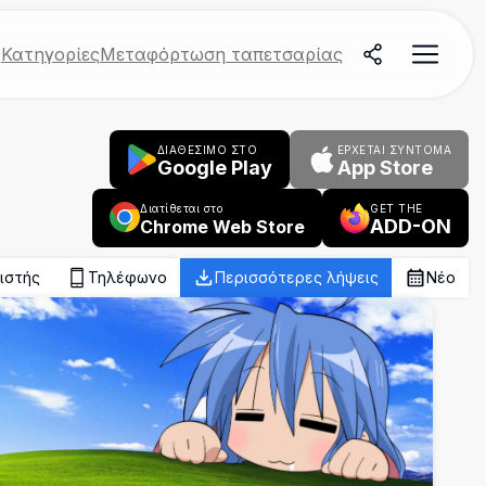
ς
Κατηγορίες
Μεταφόρτωση ταπετσαρίας
ΔΙΑΘΕΣΙΜΟ ΣΤΟ
ΈΡΧΕΤΑΙ ΣΎΝΤΟΜΑ
Google Play
App Store
Διατίθεται στο
GET THE
ADD-ON
Chrome Web Store
ιστής
Τηλέφωνο
Περισσότερες λήψεις
Νέο