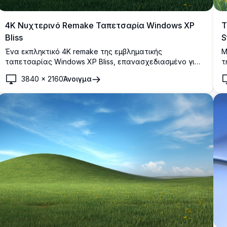
4K Νυχτερινό Remake Ταπετσαρία Windows XP
Τ
Bliss
S
Ένα εκπληκτικό 4K remake της εμβληματικής
Μ
ταπετσαρίας Windows XP Bliss, επανασχεδιασμένο για
τ
τη νύχτα. Διαθέτει έναν καταπράσινο λόφο με κίτρινα
κ
3840
×
2160
Άνοιγμα
αγριολούλουδα κάτω από έναν εντυπωσιακό έναστρο
π
βαθυγάλαζο ουρανό με μακρινά λαμπερά σύννεφα.
μ