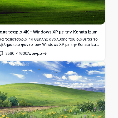
απετσαρία 4K - Windows XP με την Konata Izumi
ια ταπετσαρία 4K υψηλής ανάλυσης που διαθέτει το
μβληματικό φόντο των Windows XP με την Konata Izumi
πό το Lucky Star να κοιτάει πάνω από τον λόφο.
2560
×
1600
Άνοιγμα
δανική για τους θαυμαστές των anime και με τις
λασικές επιτραπέζιες αισθητικές, αυτή η ζωντανή
ικόνα captures both nostalgia and modern resolution
arity.