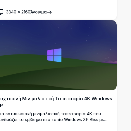
ύγχρονο λογότυπο των Windows. Καθαρός επίπεδος
χεδιασμός με πράσινους λόφους και γαλήνιο γαλάζιο
3840
×
2160
Άνοιγμα
υρανό σε εξαιρετικά υψηλή ανάλυση.
υχτερινή Μινιμαλιστική Ταπετσαρία 4K Windows
P
ια εντυπωσιακή μινιμαλιστική ταπετσαρία 4K που
υνδυάζει το εμβληματικό τοπίο Windows XP Bliss με
ναν έναστρο νυχτερινό ουρανό και το σύγχρονο