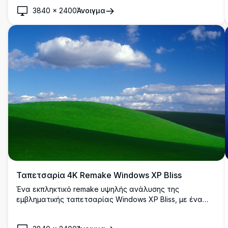
της Microsoft Windows σε ένα ζωντανό πράσινο φόντο
3840
×
2400
Άνοιγμα
με διαβάθμιση και ομαλά, γυαλιστερά εφέ κυμάτων.
Ταπετσαρία 4K Remake Windows XP Bliss
Ένα εκπληκτικό remake υψηλής ανάλυσης της
εμβληματικής ταπετσαρίας Windows XP Bliss, με ένα
ζωντανό πράσινο λόφο κάτω από έναν λαμπερό
γαλάζιο ουρανό με χνουδωτά άσπρα σύννεφα. Ιδανικό