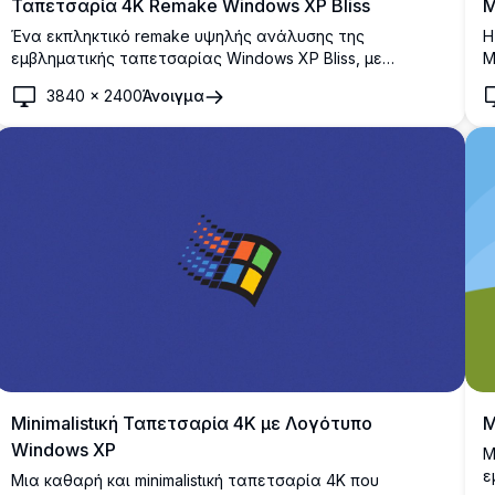
Ταπετσαρία 4K Remake Windows XP Bliss
M
Ένα εκπληκτικό remake υψηλής ανάλυσης της
Η
εμβληματικής ταπετσαρίας Windows XP Bliss, με
M
ζωντανούς κυματιστούς πράσινους λόφους κάτω από
λ
3840
×
2400
Άνοιγμα
έναν λαμπερό γαλάζιο ουρανό με αφράτα λευκά
ν
σύννεφα. Ιδανικό για φόντα επιφάνειας εργασίας.
ε
Minimalistική Ταπετσαρία 4K με Λογότυπο
Μ
Windows XP
Μ
ε
Μια καθαρή και minimalistική ταπετσαρία 4K που