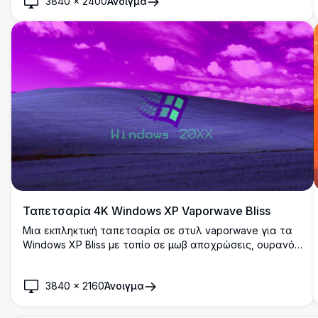
3840
×
2400
Άνοιγμα
για φόντα επιφάνειας εργασίας.
Ταπετσαρία 4K Windows XP Vaporwave Bliss
Μια εκπληκτική ταπετσαρία σε στυλ vaporwave για τα
Windows XP Bliss με τοπίο σε μωβ αποχρώσεις, ουρανό
magenta, ρετρό pixelated λογότυπο των Windows και
ονειρεμένα σύννεφα. Ιδανικό για νοσταλγική
3840
×
2160
Άνοιγμα
προσαρμογή επιφάνειας εργασίας σε εξαιρετικά υψηλή
ανάλυση.