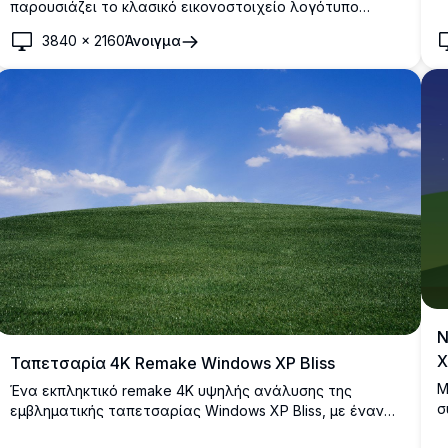
σ
παρουσιάζει το κλασικό εικονοστοιχείο λογότυπο
σ
σημαίας των Windows 98/XP στο κέντρο ενός βαθύ
3840
×
2160
Άνοιγμα
ο
μπλε φόντου. Ιδανικό για λάτρεις της ρετρό
τεχνολογίας και νοσταλγικές ρυθμίσεις επιφάνειας
εργασίας.
Ν
X
Ταπετσαρία 4K Remake Windows XP Bliss
Μ
Ένα εκπληκτικό remake 4K υψηλής ανάλυσης της
σ
εμβληματικής ταπετσαρίας Windows XP Bliss, με έναν
έ
ζωντανό πράσινο λόφο κάτω από έναν φωτεινό