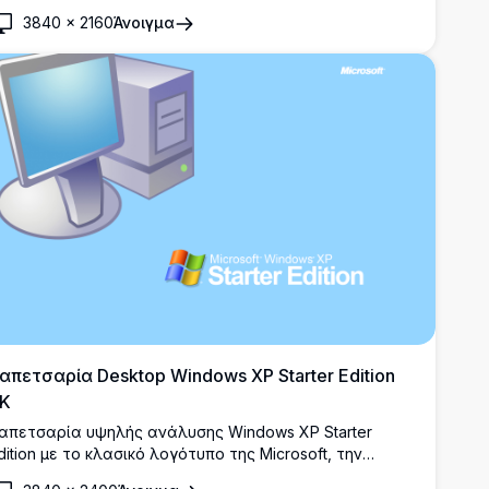
ογότυπο των Windows 11, με απαλούς πράσινους
όφους και έναν υπέροχο ορίζοντα με διαβάθμιση μοβ-
3840
×
2160
Άνοιγμα
πλε.
απετσαρία Desktop Windows XP Starter Edition
K
απετσαρία υψηλής ανάλυσης Windows XP Starter
dition με το κλασικό λογότυπο της Microsoft, την
μβληματική απεικόνιση επιτραπέζιου υπολογιστή και το