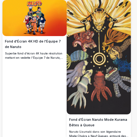
hérissés emblématiques et son symbole
en spirale brillent sur un fond noir absolu,
créant un effet cinématographique
dramatique.
Fond d'Écran 4K HD de l'Équipe 7
de Naruto
Superbe fond d'écran 4K haute résolution
mettant en vedette l'Équipe 7 de Naruto,
comprenant Naruto Uzumaki, Sasuke
Uchiha, Sakura Haruno, Kakashi Hatake et
Iruka Umino sur un fond dégradé orange-
rouge vibrant.
Fond d'Écran Naruto Mode Kurama
Bêtes à Queue
Naruto Uzumaki dans son légendaire
Mode Chakra à Neuf Queues, entouré des