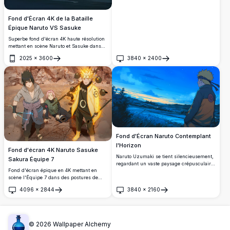
Fond d'Écran 4K de la Bataille
Épique Naruto VS Sasuke
Superbe fond d'écran 4K haute résolution
mettant en scène Naruto et Sasuke dans
un affrontement intense. Naruto charge un
2025
×
3600
3840
×
2400
Rasengan tandis que Sasuke manie le
Ouvrir
Ouvrir
Chidori, s'affrontant au-dessus de l'eau
avec des falaises rocheuses spectaculaires
en arrière-plan.
Fond d'Écran Naruto Contemplant
l'Horizon
Fond d'écran 4K Naruto Sasuke
Naruto Uzumaki se tient silencieusement,
Sakura Équipe 7
regardant un vaste paysage crépusculaire
Fond d'écran épique en 4K mettant en
avec un magnifique ciel bleu strié de
scène l'Équipe 7 dans des postures de
nuages dorés et chauds. Un fond d'écran
combat. Naruto en Mode Sage des Six
anime 4K serein et cinématographique
4096
×
2844
3840
×
2160
Voies, Sasuke avec le Rinnegan et Sakura
capturant un moment de réflexion et de
Ouvrir
Ouvrir
se tiennent unis sur un champ de bataille
paix.
fissuré entouré d'un terrain rocheux.
©
2026
Wallpaper Alchemy