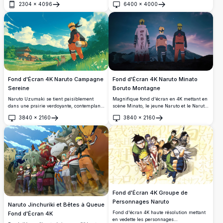
2304
×
4096
6400
×
4000
japonais vibrant et coloré. Art anime en
Ouvrir
Ouvrir
haute résolution avec des couleurs vives et
une composition dynamique.
Fond d'Écran 4K Naruto Campagne
Fond d'Écran 4K Naruto Minato
Sereine
Boruto Montagne
Naruto Uzumaki se tient paisiblement
Magnifique fond d'écran en 4K mettant en
dans une prairie verdoyante, contemplant
scène Minato, le jeune Naruto et le Naruto
une ferme traditionnelle japonaise sous un
adulte debout devant un majestueux
3840
×
2160
3840
×
2160
ciel bleu vibrant. Un chat l'accompagne
paysage montagneux sous un ciel étoilé
Ouvrir
Ouvrir
dans ce superbe fond d'écran anime 4K
au crépuscule. Un puissant hommage
inspiré du style Studio Ghibli.
générationnel de l'univers de l'anime
Naruto.
Fond d'Écran 4K Groupe de
Personnages Naruto
Naruto Jinchuriki et Bêtes à Queue
Fond d'écran 4K haute résolution mettant
Fond d'Écran 4K
en vedette les personnages