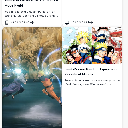
Fond d'Écran 4K Gros Plan Naruto
Mode Kyubi
Magnifique fond d'écran 4K mettant en
scène Naruto Uzumaki en Mode Chakra
des Neuf Queues avec des yeux orange
2208
×
3924
5430
×
3891
lumineux, tenant un kunai, sur un fond
Ouvrir
Ouvrir
dramatique de panneau manga avec des
braises.
Fond d'écran Naruto – Équipes de
Kakashi et Minato
Fond d'écran Naruto en style manga haute
résolution 4K, avec Minato Namikaze
menant son équipe à gauche et Kakashi
Hatake avec l'Équipe 7 à droite, mettant en
valeur des personnages emblématiques
avec des détails saisissants.