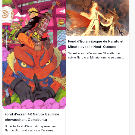
Chakra du Renard à Neuf Queues. Parfait
pour les fans de la légendaire série
animée.
Fond d'Écran Épique de Naruto et
Minato avec le Neuf-Queues
Superbe fond d'écran en 4K mettant en
scène Naruto et Minato Namikaze dans
leur Mode Chakra Kurama, debout devant
les puissants renards à Neuf-Queues.
Énergie de combat intense, flammes de
chakra lumineuses et style artistique
anime cinématographique.
Fond d'écran 4K Naruto Uzumaki
chevauchant Gamabunta
Superbe fond d'écran 4K représentant
Naruto Uzumaki assis sur l'énorme
crapaud Gamabunta dans un village