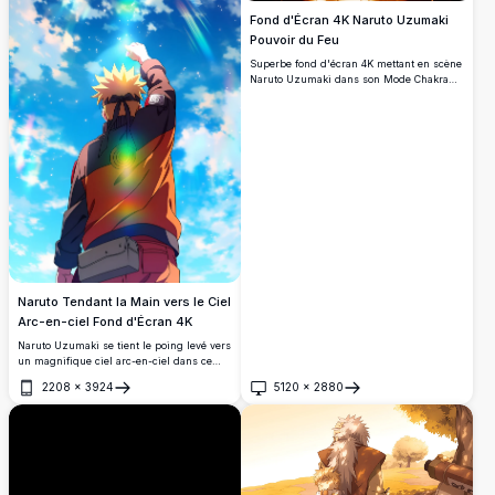
Fond d'Écran 4K Naruto Uzumaki
Pouvoir du Feu
Superbe fond d'écran 4K mettant en scène
Naruto Uzumaki dans son Mode Chakra
des Neuf Queues, entouré d'une intense
énergie ardente et d'éclairs. Une œuvre
d'art dramatique en haute résolution,
parfaite pour les fans d'anime et les
arrière-plans de bureau.
Naruto Tendant la Main vers le Ciel
Arc-en-ciel Fond d'Écran 4K
Naruto Uzumaki se tient le poing levé vers
un magnifique ciel arc-en-ciel dans ce
fond d'écran 4K à couper le souffle. Des
2208
×
3924
5120
×
2880
couleurs vibrantes, des rayons lumineux
Ouvrir
Ouvrir
éclatants et des nuages dramatiques
créent une scène anime épique en haute
résolution, pleine d'espoir et de
détermination.