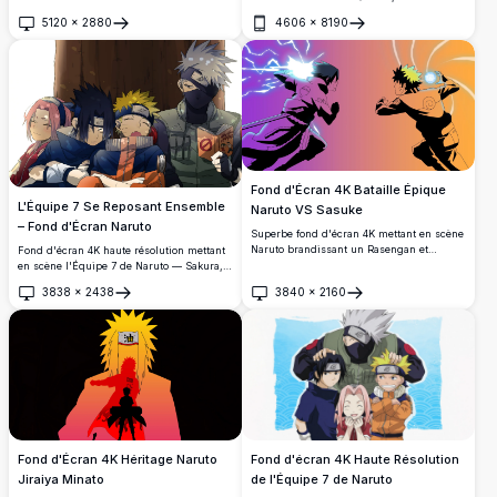
neuf Bêtes à Queue dans une formation
5120
×
2880
4606
×
8190
circulaire époustouflante. Une œuvre d'art
Ouvrir
Ouvrir
de fan en 4K haute résolution mettant en
vedette une énergie de chakra dorée et des
designs de créatures complexes.
Fond d'Écran 4K Bataille Épique
L'Équipe 7 Se Reposant Ensemble
Naruto VS Sasuke
– Fond d'Écran Naruto
Superbe fond d'écran 4K mettant en scène
Naruto brandissant un Rasengan et
Fond d'écran 4K haute résolution mettant
Sasuke chargeant un Chidori dans un
en scène l'Équipe 7 de Naruto — Sakura,
affrontement épique. Un arrière-plan
Sasuke, Naruto et Kakashi — se reposant
3838
×
2438
3840
×
2160
dégradé violet et orange vibrant met en
contre un arbre. Kakashi lit son livre
Ouvrir
Ouvrir
valeur la rivalité emblématique de la série
emblématique tandis que les jeunes
animée Naruto.
ninjas dorment paisiblement dans cette
magnifique œuvre d'art animée richement
détaillée.
Fond d'Écran 4K Héritage Naruto
Fond d'écran 4K Haute Résolution
Jiraiya Minato
de l'Équipe 7 de Naruto