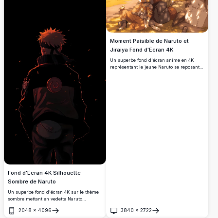
Moment Paisible de Naruto et
Jiraiya Fond d'Écran 4K
Un superbe fond d'écran anime en 4K
représentant le jeune Naruto se reposant
contre Jiraiya sous un arbre doré. De
petits oiseaux se perchent à proximité
tandis que la lumière chaude du soleil
filtre à travers les feuilles, capturant un
lien sincère et nostalgique entre maître et
élève.
Fond d'Écran 4K Silhouette
Sombre de Naruto
Un superbe fond d'écran 4K sur le thème
sombre mettant en vedette Naruto
Uzumaki de dos, illuminé par des tons
2048
×
4096
3840
×
2722
orange profond et rouge. Ses cheveux
Ouvrir
Ouvrir