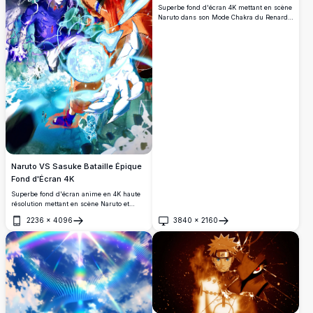
Superbe fond d'écran 4K mettant en scène
Naruto dans son Mode Chakra du Renard à
Neuf Queues doré affrontant à poings nus
l'avatar Susanoo violet de Sasuke sur un
champ de bataille dramatique sous la
pluie, capturant l'une des rivalités les
plus emblématiques de l'anime.
Naruto VS Sasuke Bataille Épique
Fond d'Écran 4K
Superbe fond d'écran anime en 4K haute
résolution mettant en scène Naruto et
Sasuke dans un affrontement intense.
2236
×
4096
3840
×
2160
Naruto charge un puissant Rasengan
Ouvrir
Ouvrir
tandis que Sasuke s'entoure d'un sombre
chakra de foudre, avec le Neuf-Queues
menaçant en arrière-plan.