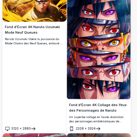
Fond d'Écran 4K Naruto Uzumaki
Mode Neuf Queues
Naruto Uzumaki libère la puissance du
Mode Chakra des Neuf Queues, entouré de
flammes d'énergie dorée tourbillonnantes.
Ses yeux jaunes lumineux et son bandeau
emblématique rayonnent d'une
détermination intense dans cette superbe
œuvre d'art en haute résolution.
Fond d'Écran 4K Collage des Yeux
des Personnages de Naruto
Un superbe collage en haute résolution
des personnages emblématiques de
Naruto mettant en vedette de puissantes
5120
×
2880
2208
×
3924
techniques oculaires, notamment le
Ouvrir
Ouvrir
Sharingan, le Rinnegan et les yeux du