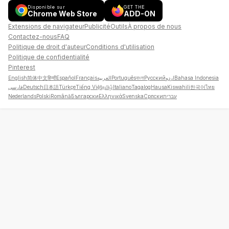
Disponible sur
GET THE
Chrome Web Store
ADD-ON
Extensions de navigateur
Publicité
Outils
À propos de nous
Contactez-nous
FAQ
Politique de droit d'auteur
Conditions d'utilisation
Politique de confidentialité
Pinterest
English
简体中文
हिन्दी
Español
Français
العربية
Português
বাংলা
Русский
اردو
Bahasa Indonesia
فارسی
Deutsch
日本語
Türkçe
Tiếng Việt
தமிழ்
Italiano
Tagalog
Hausa
Kiswahili
한국어
ไทย
Nederlands
Polski
Română
Български
Ελληνικά
Svenska
Српски
עברית