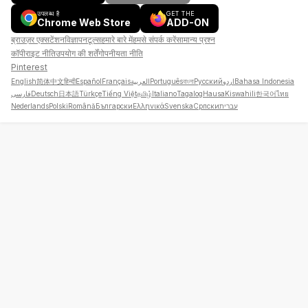
उपलब्ध है
GET THE
Chrome Web Store
ADD-ON
ब्राउज़र एक्सटेंशन
विज्ञापन
टूल्स
हमारे बारे में
हमसे संपर्क करें
सामान्य प्रश्न
कॉपीराइट नीति
उपयोग की शर्तें
गोपनीयता नीति
Pinterest
English
简体中文
हिन्दी
Español
Français
العربية
Português
বাংলা
Русский
اردو
Bahasa Indonesia
فارسی
Deutsch
日本語
Türkçe
Tiếng Việt
தமிழ்
Italiano
Tagalog
Hausa
Kiswahili
한국어
ไทย
Nederlands
Polski
Română
Български
Ελληνικά
Svenska
Српски
עברית