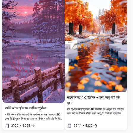
माइनक्राफ्ट 4K वॉलपेपर - शरद ऋतु नदी बर्फ
दृश्य
बर्फीले जंगल झील पर सर्दी का सूर्यास्त
इस लुभावने माइनक्राफ्ट 4K वॉलपेपर का अनुभव करें जो एक
शांत नदी के किनारे जीवंत शरद ऋतु के पेड़ों को प्रदर्शित
बर्फीले जंगल झील पर सर्दी के सूर्यास्त का एक शानदार 4K
करता है जिनमें आग जैसे नारंगी और लाल पत्ते हैं। बर्फ से
उच्च-रिज़ॉल्यूशन चित्रण। आकाश जीवंत गुलाबी और बैंगनी
ढका परिदृश्य स्फटिक स्पष्ट पानी पर तैरते बिखरे हुए गिरे पत्तों
रंगों से चमकता है, जो शांत पानी पर प्रतिबिंबित होता है। बर्फ
2100
×
4095
2944
×
5232
के साथ एक जादुई मौसमी संक्रमण दृश्य बनाता है।
से ढके पेड़ और लकड़ी का बाड़ शांत परिदृश्य को枠 बनाते हैं,
खोलें
खोलें
लाल जामुन रंग का एक छींटा जोड़ते हैं। प्रकृति प्रेमियों और