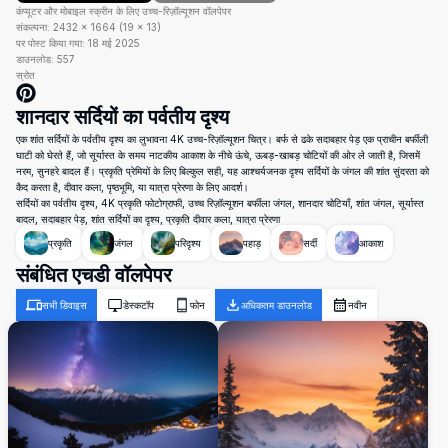
कंप्यूटर और मोबाइल स्क्रीन के लिए उच्च-रिज़ॉल्यूशन वॉलपेपर
संकल्पना:
2432
×
1664
(
19
×
13
)
पर पोस्ट किया गया:
18 मई 2025
डाउनलोड:
557
स्रोत
शानदार सर्दियों का पर्वतीय दृश्य
एक शांत सर्दियों के पर्वतीय दृश्य का लुभावना 4K उच्च-रिज़ॉल्यूशन चित्र। बर्फ से ढके सदाबहार पेड़ एक प्राचीन बर्फीली
घाटी को घेरते हैं, जो सूर्यास्त के समय नाटकीय आकाश के नीचे ऊंचे, ऊबड़-खाबड़ चोटियों की ओर ले जाती है, जिसमें
नरम, सुनहरे बादल हैं। प्रकृति प्रेमियों के लिए बिल्कुल सही, यह आश्चर्यजनक दृश्य सर्दियों के जंगल की शांत सुंदरता को
कैद करता है, दीवार कला, पृष्ठभूमि, या यात्रा प्रेरणा के लिए आदर्श।
सर्दियों का पर्वतीय दृश्य, 4K प्रकृति फोटोग्राफी, उच्च रिज़ॉल्यूशन बर्फीला जंगल, शानदार चोटियाँ, शांत जंगल, सूर्यास्त
बादल, सदाबहार पेड़, शांत सर्दियों का दृश्य, प्रकृति दीवार कला, यात्रा प्रेरणा
प्रकृति
जंगल
परिदृश्य
पहाड़
सर्दी
आकाश
संबंधित एचडी वॉलपेपर
सभी डिवाइस
डेस्कटॉप
फोन
अधिकतम डाउनलोड
नवीन