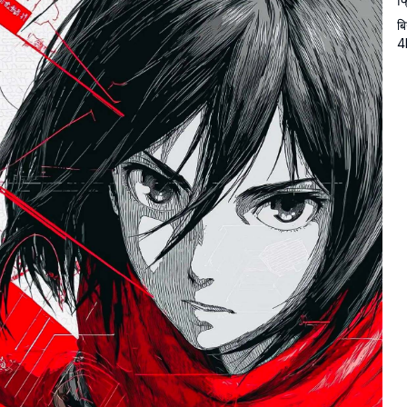
फ
बि
4K
सा
शा