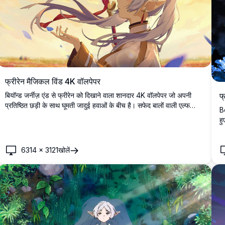
फ्रीरेन मैजिकल विंड 4K वॉलपेपर
बियॉन्ड जर्नीज़ एंड से फ्रीरेन को दिखाने वाला शानदार 4K वॉलपेपर जो अपनी
फ
प्रतिष्ठित छड़ी के साथ घूमती जादुई हवाओं के बीच है। सफेद बालों वाली एल्फ
Be
जादूगरनी को स्वप्निल सूर्यास्त की पृष्ठभूमि में लहराते बालों और रहस्यमय माहौल के
हु
साथ अल्ट्रा-हाई डेफिनिशन गुणवत्ता में सुंदरता से प्रस्तुत किया गया है।
रा
है
6314
×
3121
खोलें