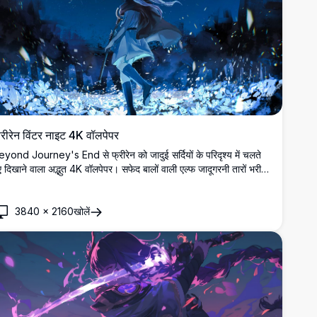
्रीरेन विंटर नाइट 4K वॉलपेपर
yond Journey's End से फ्रीरेन को जादुई सर्दियों के परिदृश्य में चलते
ए दिखाने वाला अद्भुत 4K वॉलपेपर। सफेद बालों वाली एल्फ जादूगरनी तारों भरी
त के आसमान के नीचे घूमती बर्फ, चमकते फूलों और जादुई पंखुड़ियों से घिरी हुई
।
3840
×
2160
खोलें