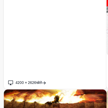
4200
×
2626
खोलें