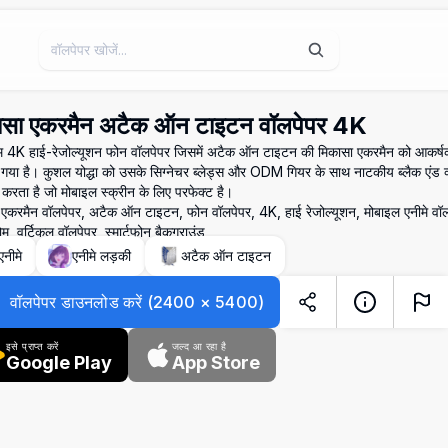
ासा एकरमैन अटैक ऑन टाइटन वॉलपेपर 4K
म 4K हाई-रेजोल्यूशन फोन वॉलपेपर जिसमें अटैक ऑन टाइटन की मिकासा एकरमैन को आकर्षक मो
गया है। कुशल योद्धा को उसके सिग्नेचर ब्लेड्स और ODM गियर के साथ नाटकीय ब्लैक एंड व्हा
त करता है जो मोबाइल स्क्रीन के लिए परफेक्ट है।
 एकरमैन वॉलपेपर, अटैक ऑन टाइटन, फोन वॉलपेपर, 4K, हाई रेजोल्यूशन, मोबाइल एनीमे व
ोम, वर्टिकल वॉलपेपर, स्मार्टफोन बैकग्राउंड
एनीमे
एनीमे लड़की
अटैक ऑन टाइटन
वॉलपेपर डाउनलोड करें
(
2400
×
5400
)
इसे प्राप्त करें
जल्द आ रहा है
Google Play
App Store