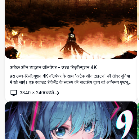
अटैक ऑन टाइटन वॉलपेपर - उच्च रिज़ॉल्यूशन 4K
इस उच्च-रिज़ॉल्यूशन 4K वॉलपेपर के साथ 'अटैक ऑन टाइटन' की तीव्र दुनिया
में खो जाएं। एक स्काउट रेजिमेंट के सदस्य की नाटकीय दृश्य को अग्निमय पृष्ठभूमि
के खिलाफ और एक विशाल टाइटन द्वारा दीवार को तोड़ने वाले प्रतिबिंबित करता है,
3840
×
2400
खोलें
यह कला कृति श्रृंखला के महाकाव्य पैमाने और तनाव को कैप्चर करती है।