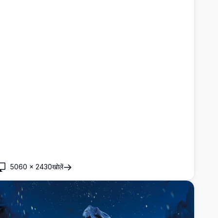
5060
×
2430
खोलें