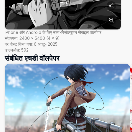
iPhone और Android के लिए उच्च-रिज़ॉल्यूशन मोबाइल वॉलपेपर
संकल्पना:
2400
×
5400
(
4
×
9
)
पर पोस्ट किया गया:
6 अक्टू॰ 2025
डाउनलोड:
592
संबंधित एचडी वॉलपेपर