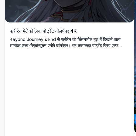
फ्रीरेन मेलेंकोलिक पोर्ट्रेट वॉलपेपर 4K
Beyond Journey's End से फ्रीरेन को चिंतनशील मूड में दिखाने वाला
शानदार उच्च-रिज़ॉल्यूशन एनीमे वॉलपेपर। यह कलात्मक पोर्ट्रेट प्रिय एल्फ
जादूगरनी को उसकी विशिष्ट हरी आंखों और चांदी के बालों के साथ मूडी वायुमंडलीय
पृष्ठभूमि के खिलाफ प्रदर्शित करता है, डेस्कटॉप अनुकूलन के लिए आदर्श।