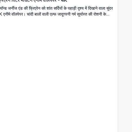
्रिएरेन विंटर माउंटेन एनीमे वॉलपेपर - 4K
यॉन्ड जर्नीज एंड की फ्रिएरेन को शांत सर्दियों के पहाड़ी दृश्य में दिखाने वाला सुंदर
 एनीमे वॉलपेपर। चांदी बालों वाली एल्फ जादूगरनी गर्म सूर्यास्त की रोशनी के
थ बर्फ से ढकी शानदार चोटियों के सामने चमकती लालटेन पकड़े हुई है, जो
ंतिपूर्ण और जादुई माहौल बनाता है।