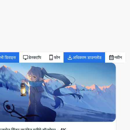
भी डिवाइस
डेस्कटॉप
फोन
अधिकतम डाउनलोड
नवीन