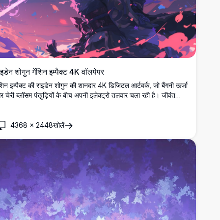
ाइडेन शोगुन गेंशिन इम्पैक्ट 4K वॉलपेपर
ंशिन इम्पैक्ट की राइडेन शोगुन की शानदार 4K डिजिटल आर्टवर्क, जो बैंगनी ऊर्जा
 चेरी ब्लॉसम पंखुड़ियों के बीच अपनी इलेक्ट्रो तलवार चला रही है। जीवंत
ंगनी और गुलाबी रंग पैलेट के साथ डेस्कटॉप बैकग्राउंड के लिए एकदम सही हाई-
जोल्यूशन एनीमे-स्टाइल चित्रण।
4368
×
2448
खोलें