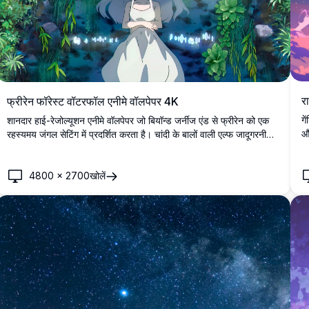
र
फ्रीरेन फॉरेस्ट वॉटरफॉल एनीमे वॉलपेपर 4K
गे
शानदार हाई-रेजोल्यूशन एनीमे वॉलपेपर जो बियॉन्ड जर्नीज एंड से फ्रीरेन को एक
और
रहस्यमय जंगल सेटिंग में प्रदर्शित करता है। चांदी के बालों वाली एल्फ जादूगरनी
बै
एक चमकदार झरने के सामने शांति से खड़ी है, हरी-भरी वनस्पति और जादुई रोशनी
रे
से घिरी हुई, जो किसी भी स्क्रीन के लिए एक मंत्रमुग्ध और शांत वातावरण बनाती
4800
×
2700
खोलें
है।