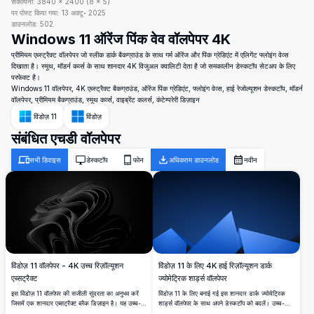
संकल्पना:
3840
×
2400
(
8
×
5
)
पर पोस्ट किया गया:
13 अक्टू॰ 2025
डाउनलोड:
502
Windows 11 ऑरेंज पिंक वेव वॉलपेपर 4K
प्रीमियम एब्स्ट्रैक्ट वॉलपेपर जो स्लीक डार्क बैकग्राउंड के साथ गर्म ऑरेंज और पिंक ग्रेडिएंट में एलिगेंट फ्लोइंग वेव्स
दिखाता है। स्मूथ, मॉडर्न कर्व्स के साथ शानदार 4K विजुअल क्वालिटी देता है जो समकालीन डेस्कटॉप सेटअप के लिए
परफेक्ट है।
Windows 11 वॉलपेपर, 4K एब्स्ट्रैक्ट बैकग्राउंड, ऑरेंज पिंक ग्रेडिएंट, फ्लोइंग वेव्स, हाई रेजोल्यूशन डेस्कटॉप, मॉडर्न
वॉलपेपर, प्रीमियम बैकग्राउंड, स्मूथ कर्व्स, वाइब्रेंट कलर्स, कंटेम्परेरी डिज़ाइन
विंडोज़ 11
विंडोज़
संबंधित एचडी वॉलपेपर
सभी डिवाइस
डेस्कटॉप
फोन
अधिकतम डाउनलोड
नवीन
विंडोज़ 11 वॉलपेपर - 4K उच्च रिज़ॉल्यूशन
विंडोज़ 11 के लिए 4K हाई रिज़ॉल्यूशन डार्क
एब्सट्रैक्ट
ज्योमेट्रिक शार्ड्स वॉलपेपर
इस विंडोज़ 11 वॉलपेपर की सजीली सुंदरता का अनुभव करें
विंडोज़ 11 के लिए बनाई गई इस शानदार डार्क ज्योमेट्रिक
जिसमें एक शानदार एब्सट्रैक्ट ब्लैक डिज़ाइन है। यह उच्च-
शार्ड्स वॉलपेपर के साथ अपने डेस्कटॉप को बदलें। उच्च-
रिज़ॉल्यूशन 4K इमेज आपके डेस्कटॉप को एक आधुनिक,
रिज़ॉल्यूशन वाली छवि गहरे नीले ग्रेडिएंट बैकग्राउंड पर