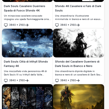
Dark Souls Cavaliere Guerriero
Sfondo 4K Cavaliere e Falò di Dark
Spada di Fuoco Sfondo 4K
Souls
Un minaccioso cavaliere corazzato
Una straordinaria illustrazione
impugna una spada fiammeggiante ornata
minimalista in bianco e nero di un esausto
su uno sfondo scuro e infuocato. Con
cavaliere di Dark Souls inginocchiato
3840
×
2160
3840
×
2160
un'intricata armatura medievale e una
accanto a un falò con una spada conficcata
Apri
Apri
lama luminosa, questo sfondo ispirato a
nel terreno. Sfondo ad alta risoluzione
Dark Souls cattura l'essenza del
perfetto per i fan dell'iconico gioco.
combattimento fantasy epico.
Dark Souls Città di Irithyll Sfondo
Sfondo del Cavaliere Guerriero di
Fantasy 4K
Dark Souls in Bianco e Nero
Una mozzafiato vista panoramica 4K di
Uno straordinario dipinto digitale in
Dark Souls III su Irithyll della Valle
bianco e nero di un cavaliere di Dark Souls
Boreale, con architettura gotica, una
in armatura completa in piedi tra turbini
3840
×
2160
3840
×
2160
fortezza fluttuante, montagne nebbiose e
di fumo. L'intricata armatura a piastre e
Apri
Apri
un minaccioso cielo notturno tempestoso
l'atmosfera cupa creano una scena fantasy
immerso nella fredda luce lunare blu.
epica e cinematografica.