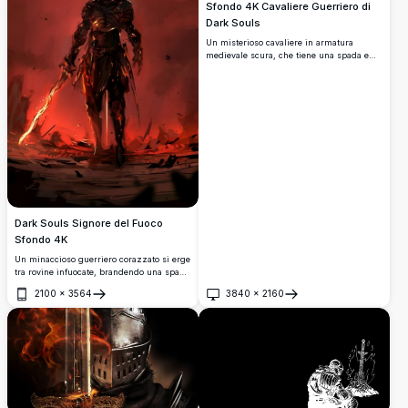
Sfondo 4K Cavaliere Guerriero di
Dark Souls
Un misterioso cavaliere in armatura
medievale scura, che tiene una spada e
uno scudo, illuminato da un drammatico
raggio di luce su uno sfondo oscuro.
Perfetto per i fan della serie Dark Souls.
Dark Souls Signore del Fuoco
Sfondo 4K
Un minaccioso guerriero corazzato si erge
tra rovine infuocate, brandendo una spada
luminosa sotto un'eclissi raggiante. Arte
2100
×
3564
3840
×
2160
fantasy ispirata a Dark Souls con
Apri
Apri
drammatici cieli rossi e dettagli fusi in
una straordinaria risoluzione 4K.