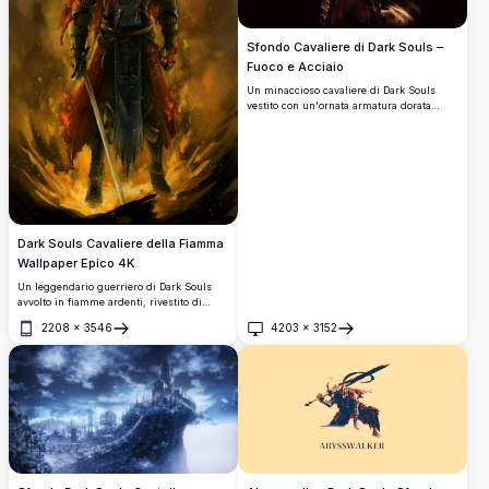
Sfondo Cavaliere di Dark Souls –
Fuoco e Acciaio
Un minaccioso cavaliere di Dark Souls
vestito con un'ornata armatura dorata
impugna una spada massiccia circondata
da fiamme eteree. Perfetto sfondo 4K che
cattura l'atmosfera dark fantasy
dell'iconica serie di giochi.
Dark Souls Cavaliere della Fiamma
Wallpaper Epico 4K
Un leggendario guerriero di Dark Souls
avvolto in fiamme ardenti, rivestito di
un'antica armatura oscura, che impugna
2208
×
3546
4203
×
3152
una spada lucente. Questa straordinaria
Apri
Apri
opera d'arte digitale 4K cattura potenza
bruta, oscurità e fantasy epico in dettagli
mozzafiato.