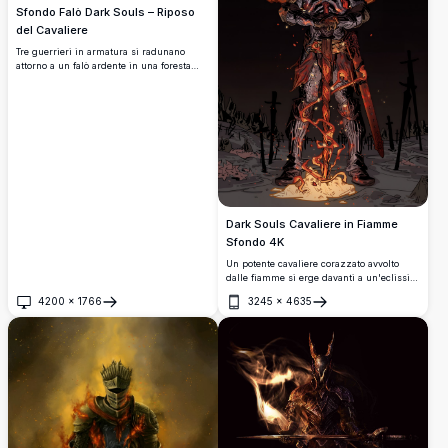
Sfondo Falò Dark Souls – Riposo
del Cavaliere
Tre guerrieri in armatura si radunano
attorno a un falò ardente in una foresta
oscura e suggestiva. Una spada è
conficcata nel terreno mentre arrostiscono
marshmallow, fondendo il lore di Dark
Souls con un fascino accogliente e
spensierato.
Dark Souls Cavaliere in Fiamme
Sfondo 4K
Un potente cavaliere corazzato avvolto
dalle fiamme si erge davanti a un'eclissi
solare su un oscuro campo di battaglia.
4200
×
1766
3245
×
4635
Energia infuocata turbina attorno
Apri
Apri
all'armatura consumata dalla battaglia e
alla spada luminosa del guerriero in
questa straordinaria fan art di Dark Souls.