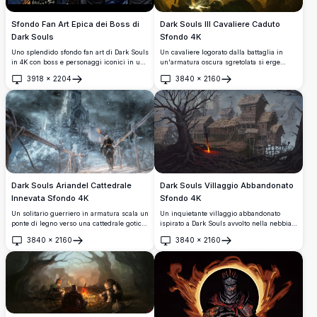
Dark Souls III Cavaliere Caduto
Sfondo Fan Art Epica dei Boss di
Sfondo 4K
Dark Souls
Un cavaliere logorato dalla battaglia in
Uno splendido sfondo fan art di Dark Souls
un'armatura oscura sgretolata si erge
in 4K con boss e personaggi iconici in una
vittorioso in mezzo a un desolato
drammatica composizione a pannelli.
3918
×
2204
3840
×
2160
paesaggio, con fiamme che scoppiano dal
Illustrazioni dettagliate in stile fumetto
Apri
Apri
suo petto, una corona di punte sull'elmo e
mostrano figure leggendarie tra cui
un castello inquietante silhouettato contro
cavalieri, draghi ed entità oscure in alta
un cielo tempestoso dorato.
risoluzione.
Dark Souls Ariandel Cattedrale
Dark Souls Villaggio Abbandonato
Innevata Sfondo 4K
Sfondo 4K
Un solitario guerriero in armatura scala un
Un inquietante villaggio abbandonato
ponte di legno verso una cattedrale gotica
ispirato a Dark Souls avvolto nella nebbia,
in una brutale tempesta di neve. La luce
con fatiscenti strutture medievali in legno,
3840
×
2160
3840
×
2160
delle torce tremola nell'oscurità ghiacciata
una spada incandescente conficcata in
Apri
Apri
in questa mozzafiato scena di Dark Souls
una radice di albero nodosa, e corvi che
III Ashes of Ariandel.
volteggiano su un insediamento desolato e
apocalittico.