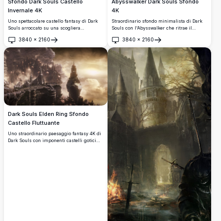
Sfondo Dark Souls Castello
Abysswalker Dark Souls Sfondo
Invernale 4K
4K
Uno spettacolare castello fantasy di Dark
Straordinario sfondo minimalista di Dark
Souls arroccato su una scogliera
Souls con l'Abysswalker che ritrae il
ghiacciata, collegato da un ponte di corde
Cavaliere Artorias in una dinamica posa da
3840
×
2160
3840
×
2160
sotto un cielo stellato di notte invernale.
combattimento. I toni rosso acceso e scuri
Apri
Apri
Montagne innevate e architettura gotica
contrastano con uno sfondo color crema
creano una scena epica e suggestiva.
caldo, perfetto per gli appassionati di
videogiochi e i fan.
Dark Souls Elden Ring Sfondo
Castello Fluttuante
Uno straordinario paesaggio fantasy 4K di
Dark Souls con imponenti castelli gotici
arroccati su formazioni rocciose fluttuanti,
avvolti in drammatiche nuvole dorate e
oscura nebbia, che evocano un epico
senso di scala e mistero.