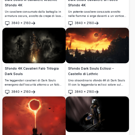
Sfondo 4K
Sfondo 4K
Un cavaliere consumato dalla battaglia in
Un potente cavaliere corazzato avvolto
armatura oscura, avvolto da crepe di lava
nelle fiamme si erge davanti a un vortice
incandescente, si erge contro un
oscuro, brandendo una spada infuocata.
3840
×
2160
3840
×
2160
inquietante cielo dorato con castelli in
Questo straordinario sfondo 4K ispirato a
Apri
Apri
rovina sullo sfondo. Iconica artwork
Dark Souls cattura un'epica scena fantasy
promozionale di Dark Souls III in
con una drammatica atmosfera oscura.
straordinaria risoluzione 4K.
Sfondo 4K Cavalieri Falò Trilogia
Sfondo Dark Souls Eclissi -
Dark Souls
Castello di Lothric
Tre leggendari cavalieri di Dark Souls
Uno straordinario sfondo 4K di Dark Souls
emergono dall'oscurità attorno a un falò
III con la leggendaria eclissi solare sul
luminoso, mostrando armature e armi
Castello di Lothric. L'architettura gotica
3840
×
2160
3840
×
2160
iconiche. Uno splendido sfondo 4K che
oscura si staglia contro un cielo arancione
Apri
Apri
cattura l'essenza cupa e atmosferica della
infuocato, creando un epico paesaggio
trilogia Dark Souls.
fantasy dall'atmosfera intensa.