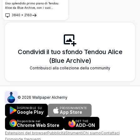
Uno splendido primo piano di Tendou
Alice da Blue Archive, con i suoi
caratteristici occhi ciano luminosi e capelli
3840
×
2160
castani. Un piccolo robot compagno riposa
Apri
accanto a lei in questa bellissima opera
d'arte anime ad alta risoluzione.
Condividi il tuo sfondo Tendou Alice
(Blue Archive)
Contribuisci alla collezione della community
©
2026
Wallpaper Alchemy
DISPONIBILE SU
PROSSIMAMENTE
Google Play
App Store
Disponibile nel
GET THE
Chrome Web Store
ADD-ON
Estensioni del browser
Pubblicità
Strumenti
Chi siamo
Contattaci
Domande frequenti