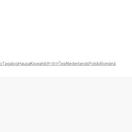
no
Tagalog
Hausa
Kiswahili
한국어
ไทย
Nederlands
Polski
Română