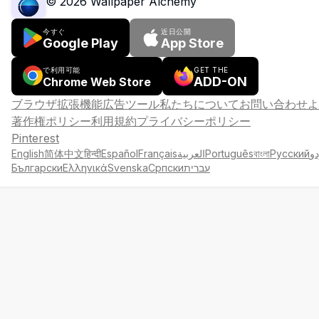
©
2026
Wallpaper Alchemy
今すぐ
近日公開
Google Play
App Store
で利用可能
GET THE
ADD-ON
Chrome Web Store
ブラウザ拡張機能
広告
ツール
私たちについて
お問い合わせ
よ
著作権ポリシー
利用規約
プライバシーポリシー
Pinterest
English
简体中文
हिन्दी
Español
Français
العربية
Português
বাংলা
Русский
دو
Български
Ελληνικά
Svenska
Српски
עברית