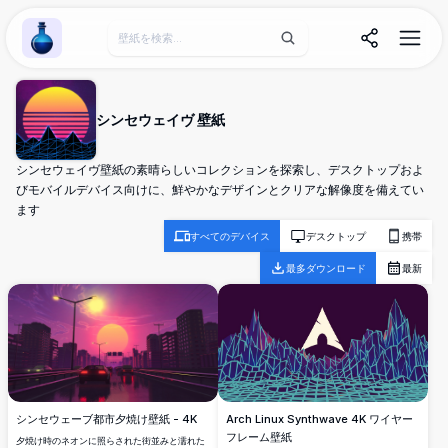
Wallpaper Alchemy
シンセウェイヴ 壁紙
シンセウェイヴ壁紙の素晴らしいコレクションを探索し、デスクトップおよ
びモバイルデバイス向けに、鮮やかなデザインとクリアな解像度を備えてい
ます
すべてのデバイス
デスクトップ
携帯
最多ダウンロード
最新
Arch Linux Synthwave 4K ワイヤー
シンセウェーブ都市夕焼け壁紙 - 4K
フレーム壁紙
夕焼け時のネオンに照らされた街並みと濡れた