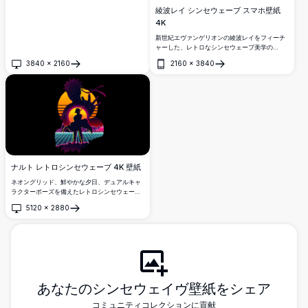
綾波レイ シンセウェーブ スマホ壁紙
4K
新世紀エヴァンゲリオンの綾波レイをフィーチ
ャーした、レトロなシンセウェーブ美学の
stunning 4Kスマホ壁紙。鮮やかなネオンカラ
3840
×
2160
2160
×
3840
ー、宇宙的な背景、サイバーパンクにインスパ
開く
開く
イアされたデザインで、必須の高解像度壁紙で
す。
ナルト レトロシンセウェーブ 4K 壁紙
ネオングリッド、鮮やかな夕日、デュアルキャ
ラクターポーズを備えたレトロシンセウェーブ
の美学が特徴の、見事なナルトシルエット壁
5120
×
2880
紙。80年代インスパイアのデジタルアートと大
開く
胆なネオンカラーが好きなアニメファンに最
適。
あなたのシンセウェイヴ壁紙をシェア
コミュニティコレクションに貢献