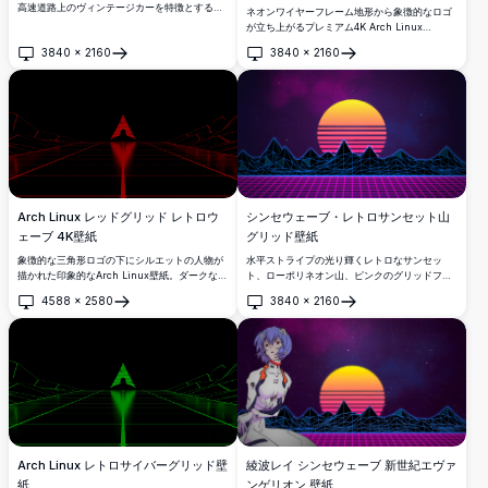
高速道路上のヴィンテージカーを特徴とする見
ネオンワイヤーフレーム地形から象徴的なロゴ
事な4Kシンセウェーブ壁紙。紫とピンクのグラ
が立ち上がるプレミアム4K Arch Linux
デーション空が懐かしい80年代レトロな雰囲気
synthwave壁紙。鮮やかなシアン幾何学メッシ
3840
×
2160
3840
×
2160
を作り出し、ウルトラHDデスクトップ背景に最
ュと深い紫のグラデーションを特徴とするレト
開く
開く
適です。
ロフューチャーデザインで、デスクトップとモ
バイル画面に本格的な80年代の美学を提供しま
す。
Arch Linux レッドグリッド レトロウ
シンセウェーブ・レトロサンセット山
ェーブ 4K壁紙
グリッド壁紙
象徴的な三角形ロゴの下にシルエットの人物が
水平ストライプの光り輝くレトロなサンセッ
描かれた印象的なArch Linux壁紙。ダークなレ
ト、ローポリネオン山、ピンクのグリッドフロ
トロウェーブの赤いネオングリッドを背景にし
ア、星が輝く紫の空を特徴とする stunning な
4588
×
2580
3840
×
2160
ており、高解像度のサイバーパンク風の美学を
4Kシンセウェーブ壁紙。デスクトップ背景に最
開く
開く
求めるデスクトップ愛好家に最適です。
適です。
Arch Linux レトロサイバーグリッド壁
綾波レイ シンセウェーブ 新世紀エヴァ
紙
ンゲリオン 壁紙