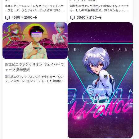
ネオングリーンのレトロなグリッドランドスケ
新世紀エヴァンゲリオンの綾波レイをフィーチ
ープと、ダークなサイバーパンク背景に輝くア
ャーした4K高解像度壁紙。輝くサンセット、ネ
イコニックなArch Linuxロゴを特徴とする、見
オングリッド、星空の紫色の空を背景にしたレ
4588
×
2580
3840
×
2160
事な4K Arch Linux壁紙。デスクトップのカス
トロシンセウェーブの風景が広がります。デス
開く
開く
タマイズに最適です。
クトップ背景に最適です。
新世紀エヴァンゲリオン ヴェイパーウ
ェーブ 美学壁紙
新世紀エヴァンゲリオンのキャラクター、シン
ジ、アスカ、レイをフィーチャーした高解像度
4Kヴェイパーウェーブスタイルの壁紙。レトロ
なシンセウェーブグリッドの背景、グリッチエ
フェクト、懐かしいWindowsスタイルのダイア
ログポップアップが含まれています。