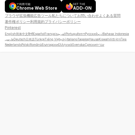
で利用可能
GET THE
Chrome Web Store
ADD-ON
ブラウザ拡張機能
広告
ツール
私たちについて
お問い合わせ
よくある質問
著作権ポリシー
利用規約
プライバシーポリシー
Pinterest
English
简体中文
हिन्दी
Español
Français
العربية
Português
বাংলা
Русский
اردو
Bahasa Indonesia
فارسی
Deutsch
日本語
Türkçe
Tiếng Việt
தமிழ்
Italiano
Tagalog
Hausa
Kiswahili
한국어
ไทย
Nederlands
Polski
Română
Български
Ελληνικά
Svenska
Српски
עברית