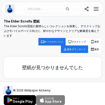
Wallpaper Alchemy
The Elder Scrolls 壁紙
The Elder Scrolls壁紙の素晴らしいコレクションを探索し、デスクトップお
よびモバイルデバイス向けに、鮮やかなデザインとクリアな解像度を備えて
います
すべてのデバイス
デスクトップ
携帯
最多ダウンロード
最新
壁紙が見つかりませんでした
©
2026
Wallpaper Alchemy
今すぐ
近日公開
Google Play
App Store