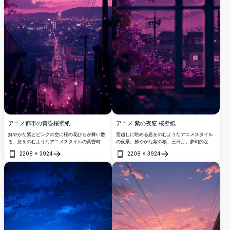
アニメ都市の黄昏桜壁紙
アニメ 紫の夜窓 桜壁紙
鮮やかな紫とピンクの空に桜の花びらが舞い散
窓越しに眺める息をのむようなアニメスタイル
る、息をのむようなアニメスタイルの黄昏時の
の夜景。鮮やかな紫の桜、三日月、夢幻的な紫
都市景観。街の灯りが輝く都市の地平線へと伸
の空の下に輝く都市の屋根が特徴です。完璧な
2208
×
3924
2208
×
3924
びる長い通りを照らしています。
4K高解像度壁紙。
開く
開く