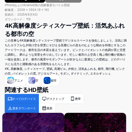
iPhoneおよびAndroid用の高解像度モバイル壁紙
解像度：
2208
×
3924
(
9
×
16
)
投稿日：
2025年6月4日
ダウンロード：
119
4K高解像度シティスケープ壁紙：活気あふれ
る都市の空
この見事な4K高解像度シティスケープ壁紙でデジタルスペースを強化しましょう。活気に満
ちたカラフルな夕焼け空を背景にそびえる高層ビルの息をのむような眺めを特徴とするこの
アートワークは、都市生活の本質を捉えています。ピンクとバイオレットの色調が雲と完璧
に調和し、夢のような背景を作り出しています。忙しい都市の上空高く飛ぶ飛行機が冒険の
一端を追加します。都市の風景やモダンアートが好きな人に最適なこの壁紙は、どのデバイ
スにも活力と躍動感のある雰囲気をもたらします。
4K, 高解像度, シティスケープ, 壁紙, 高層ビル, 夕焼け, 活気あふれる, 都市, 飛行機, ピンク
の空, バイオレットの雲, デジタルアート, モダン, ダイナミック, エネルギッシュ
アニメ
空
都市
関連するHD壁紙
すべてのデバイス
デスクトップ
携帯
最多ダウンロード
最新