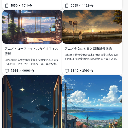
的な超高層ビルが魅惑的な紫の星空の下にそび
い。輝く雲を背景に、ワイヤー付きの高い電柱
1850
×
4011
2055
×
4452
え立ち、この画像は都市の美しさの本質を捉え
がシルエットになって立っており、魅惑的な都
開く
開く
ています。デスクトップやモバイル画面に最適
市の風景を作り出します。鮮やかな色彩と詳細
で、鮮明なディテールと鮮やかな色彩を提供
な明瞭さでデスクトップやモバイル画面を強化
し、どんなデバイスにも見事な視覚的魅力を加
するのに最適です。自然愛好家、そしてユニー
えます。
クで高品質なバックグラウンドを探している
人々に最適です。
アニメ少女の夕日と都市風景壁紙
アニメ・ローファイ・スカイオフィス
壁紙
自転車を持つ少女が日本の都市風景に広がる息
をのむような黄金の夕日を眺めるアニメスタイ
日の出時に広大な都市景観を見渡すアニメスタ
ルのアートワーク。電線、カーブミラー、ドラ
イルのローファイワークスペース。豊かな室内
マチックな雲が懐かしく穏やかな雰囲気を醸し
植物、温かみのある木製フロア、本棚、そして
7264
×
4096
3840
×
2160
出しています。
光るモニターが、勉強やリラックスに最適な穏
開く
開く
やかで生産的な雰囲気を演出します。