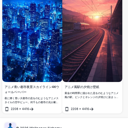
アニメ青い都市夜景スカイライン4Kウ
アニメ風駅の夕焼け壁紙
ォールペーパー
黄金の時間帯に描かれた息をのむようなアニメ
風の駅。ピンクとオレンジの夕焼けに染まった
夜に輝く青い大都市の息をのむようなアニメス
曲がりくねった線路、遠くの山々、そしてホー
タイルの空中ビュー。何千もの都市の光が劇的
ムでひとり待つ人物が印象的な作品です。
な星空の下にそびえ立つ高層ビルを照らし、サ
2208
×
4416
2208
×
4416
イバーパンクにインスパイアされた息をのむ都
開く
開く
市の雰囲気を作り出しています。