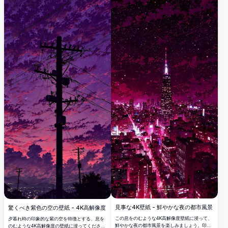
見事な4K壁紙 - 鮮やかな夜の都市風景
驚くべき紫色の空の壁紙 - 4K高解像度
この息をのむような4K高解像度壁紙に浸って、
夕暮れ時の印象的な紫の空を特徴とする、息を
鮮やかな夜の都市風景を楽しみましょう。印象
のむような4K高解像度の壁紙に浸ってくださ