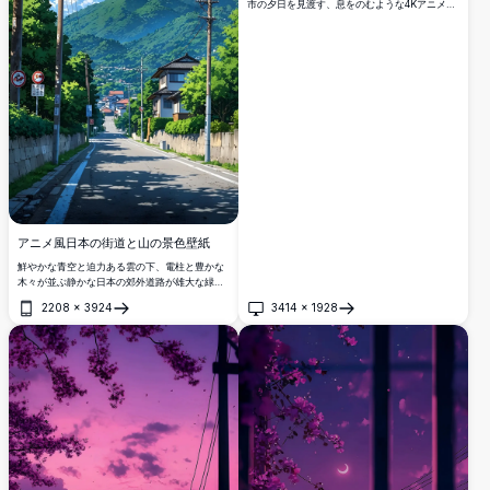
市の夕日を見渡す、息をのむような4Kアニメ壁
紙。劇的な暖色と寒色のトーンの中、星空を鳥
たちが舞う美しい風景。
アニメ風日本の街道と山の景色壁紙
鮮やかな青空と迫力ある雲の下、電柱と豊かな
木々が並ぶ静かな日本の郊外道路が雄大な緑の
山へと続く、美しい4Kアニメスタイルの壁紙。
2208
×
3924
3414
×
1928
開く
開く