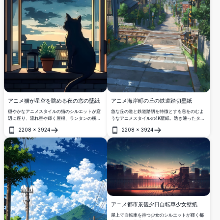
アニメ猫が星空を眺める夜の窓の壁紙
アニメ海岸町の丘の鉄道踏切壁紙
穏やかなアニメスタイルの猫のシルエットが窓
急な丘の道と鉄道踏切を特徴とする息をのむよ
辺に座り、流れ星や輝く屋根、ランタンの横に
うなアニメスタイルの4K壁紙。透き通ったター
置かれた植木鉢とともに、息をのむような満天
コイズブルーの海と印象的な夏の雲を背景に、
2208
×
3924
2208
×
3924
の星空を眺めています。
活気あふれる海岸町を見渡せます。
開く
開く
アニメ都市景観夕日自転車少女壁紙
屋上で自転車を持つ少女のシルエットが輝く都