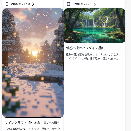
びえ、輝くサンバーストと劇的な雲が広がる、
やかな川は燃えるようなオレンジ色とピンク色
2160
×
3840
2208
×
3924
息をのむようなアニメスタイルの風景。
の空を映し出し、豊かな常緑樹によって縁取ら
開く
開く
れています。鳥たちが空高く舞い上がり、この
高解像度な傑作に生命を吹き込みます。詳細で
鮮やかな色と穏やかな雰囲気でデスクトップや
モバイルスクリーンを完璧に引き立てます。
魅惑の滝のパラダイス壁紙
複数の流れ落ちる滝がクリスタルクリアなター
コイズブルーの湖に注ぎ込み、豊かな古木と
荒々しい断崖に囲まれた、静寂で手つかずの自
然の楽園を描いた息をのむ4Kデジタルアートシ
ーン。
マインクラフト 4K 壁紙 - 雪の夕焼け
この高解像度のマインクラフト壁紙で、雪の夕