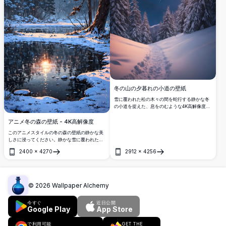
冬の山の夕暮れの小道の壁紙
雪に覆われた松の木々の間を蛇行する静かな冬
の小道を捉えた、息をのむような4K高解像度の
壁紙で、夕暮れ時の雄大な山々へと続いていま
す。空はオレンジとピンクの鮮やかな色合いで
アニメ冬の森の壁紙 - 4K高解像度
輝き、氷の風景に暖かい光を投げかけます。自
このアニメスタイルの冬の森の壁紙の静かな美
然愛好家に最適なこの見事な画像は、雪山の逃
しさに浸ってください。静かな雪に覆われた風
避行の静けさをデスクトップや携帯電話の画面
景と反射する池を特徴とするこの高解像度のア
にもたらし、穏やかで絵のように美しい背景に
2400
×
4270
2912
×
4256
ートワークは、穏やかな冬の朝の魔法を捉えて
開く
開く
理想的です。
います。デバイスに穏やかさとエレガンスを加
えるのに最適です。
©
2026
Wallpaper Alchemy
今すぐ
近日公開
Google Play
App Store
で利用可能
GET THE