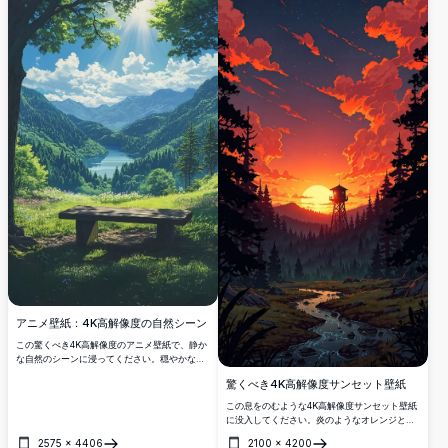
アニメ壁紙：4K高解像度の自然シーン
この驚くべき4K高解像度のアニメ壁紙で、静か
な自然のシーンに浸ってください。穏やかな湖
が緑豊かな山々の間にあり、そびえ立つ木々と
驚くべき4K高解像度サンセット壁紙
黄金の光を放つ輝く太陽に囲まれています。木
製のベンチが、平和な瞑想を誘い、鮮やかな色
この息をのむような4K高解像度サンセット壁紙
彩と詳細なアートをブレンドしています。その
に没入してください。炎のようなオレンジとピ
息が止まるほどの高品質なビジュアルで、デス
ンクの雲を伴う生き生きとした空、静かな森
2575
×
4406
2100
×
4200
クトップやモバイルの画面を向上させるのに最
林、曲がりくねった小川、そして遠くの山々を