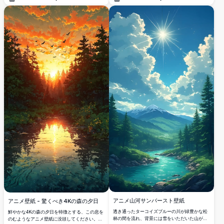
開く
開く
適です。
背景にした給水塔のシルエットが特徴です。そ
の詳細で鮮やかな色彩と穏やかな風景で、デス
クトップやモバイル画面を引き立てるのに最適
です。高品質な背景を求める自然愛好家には理
想的です。
アニメ山河サンバースト壁紙
アニメ壁紙 - 驚くべき4Kの森の夕日
透き通ったターコイズブルーの川が緑豊かな松
鮮やかな4Kの森の夕日を特徴とする、この息を
林の間を流れ、背景には雪をいただいた山がそ
のむようなアニメ壁紙に没頭してください。穏