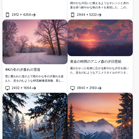
え立ち、金色の陽光に浴し、なだらかな丘と遠
穏やかな川沿いに燃えるようなオレンジと赤の
くの山々がピンクと青の雲が広がる鮮やかな空
葉を持つ鮮やかな秋の木々を表現した、この息
の下に広がっています。高解像度のアニメアー
をのむようなMinecraft 4K壁紙をお楽しみくだ
トや自然にインスパイアされたデジタルイラス
2912
×
4256
2944
×
5232
さい。雪に覆われた風景は、水晶のように澄ん
開く
開く
トのファンに最適です。
だ水面に散らばった落ち葉が浮かぶ魔法的な季
節の移り変わりシーンを作り出しています。
黄金の時間のアニメ森の夕日壁紙
霧がかかった松林に広がる鮮やかな夕日を描い
4Kの冬の夕暮れの雪道
た、息をのむようなアニメスタイルのデジタル
雪に覆われた道の上で穏やかな冬の夕暮れを捉
アート。太陽が地平線の下に沈む中、ドラマチ
えた、息をのむような4K高解像度画像。新しい
ックな積雲がオレンジ、ピンク、紫の色合いに
雪で覆われた裸の木々がシーンを枠組み、足跡
輝きます。
2432
×
1664
3840
×
2160
が遠くへと続いています。空は柔らかなピンク
開く
開く
とオレンジ色で輝き、魔法のような静かな雰囲
気を作り出します。自然愛好家、冬の写真愛好
家、または壁紙、プリント、デジタルプロジェ
クト用の平和で高品質な風景を求める人々に最
適です。