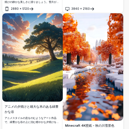
焼けの静かな美しさに浸りましょう。雪片がピ
クセル化された木々の間を静かに舞い落ち、ど
2880
×
5120
3840
×
2160
のマインクラフト愛好者のデバイスにもぴった
開く
開く
りの穏やかで魅力的なシーンを作り出します。
アニメの夕焼けと雄大な木のある緑豊
かな谷
アニメスタイルの息をのむようなアート作品
で、緑豊かな谷の上に沈む穏やかな夕焼けを捉
Minecraft 4K壁紙 - 秋の川雪景色
えています。雄大な木が草に覆われた丘にそび