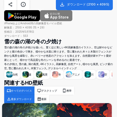
ダウンロード
(
2100
×
4095
)
今すぐ
近日公開
Google Play
App Store
iPhoneおよびAndroid用の高解像度モバイル壁紙
解像度：
2100
×
4095
(
15
×
29
)
投稿日：
2025年5月18日
ダウンロード：
553
雪の森の湖の冬の夕焼け
雪の森の湖の冬の夕焼けを描いた、驚くほど美しい4K高解像度のイラスト。空は鮮やかなピ
ンクと紫の色合いで輝き、穏やかな水面に映ります。雪に覆われた木々と木製のフェンスが
静かな風景を縁取り、赤いベリーが色彩のアクセントを加えます。自然愛好家やアート愛好
家にとって、穏やかで高品質な冬のシーンを求めるのに最適です。
冬の夕焼け, 雪の森, 湖の風景, 4Kイラスト, 高解像度, 自然アート, 穏やかな風景, ピンク紫の
空, 雪に覆われた木々, 木製フェンス, デジタルペインティング
自然
森
風景
冬
アニメ
川
空
関連するHD壁紙
すべてのデバイス
デスクトップ
携帯
最多ダウンロード
最新