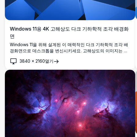
Windows 11용 4K 고해상도 다크 기하학적 조각 배경화
면
Windows 11을 위해 설계된 이 매력적인 다크 기하학적 조각 배
경화면으로 데스크톱을 변신시키세요. 고해상도의 이미지는 깊
은 파란색 그라데이션 배경에 놓인 인상적인 파란색 조각들을
3840
×
2160
열기
보여줍니다. 이 4K 배경화면은 화면에 세련되고 현대적인 감각
을 더해주며, 세련된 미니멀리스트 미학을 선호하는 전문가들과
디자인 애호가들에게 안성맞춤입니다.