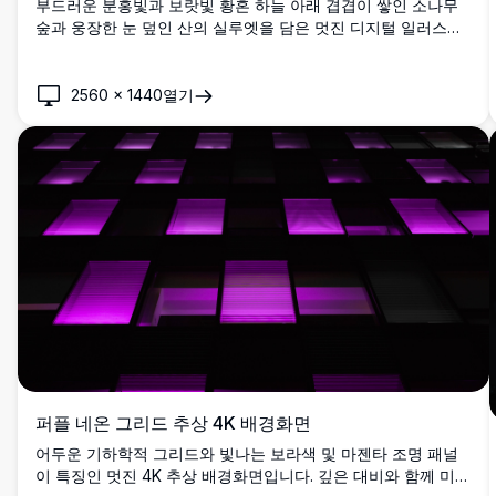
부드러운 분홍빛과 보랏빛 황혼 하늘 아래 겹겹이 쌓인 소나무
숲과 웅장한 눈 덮인 산의 실루엣을 담은 멋진 디지털 일러스트
로, 멀리 하늘을 자유롭게 날아오르는 새 떼가 함께 담겨 있습니
다.
2560
×
1440
열기
퍼플 네온 그리드 추상 4K 배경화면
어두운 기하학적 그리드와 빛나는 보라색 및 마젠타 조명 패널
이 특징인 멋진 4K 추상 배경화면입니다. 깊은 대비와 함께 미래