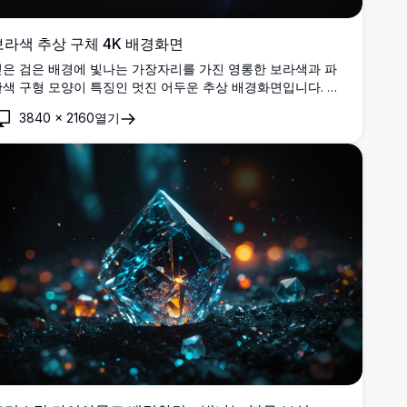
보라색 추상 구체 4K 배경화면
깊은 검은 배경에 빛나는 가장자리를 가진 영롱한 보라색과 파
색 구형 모양이 특징인 멋진 어두운 추상 배경화면입니다. 이
고해상도 4K 이미지는 우아하고 미니멀한 미학을 추구하는 현
3840
×
2160
열기
대적인 데스크톱 및 모바일 디스플레이에 완벽한 매혹적인 우주
분위기를 연출합니다.