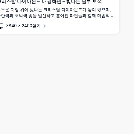
크리스탈 다이아몬드 배경화면 – 빛나는 블루 보석
어두운 지형 위에 빛나는 크리스탈 다이아몬드가 놓여 있으며,
파란색과 호박색 빛을 발산하고 흩어진 파편들과 함께 마법적이
고 영화 같은 분위기를 자아내는 멋진 4K 디지털 아트워크입니
3840
×
2400
열기
.