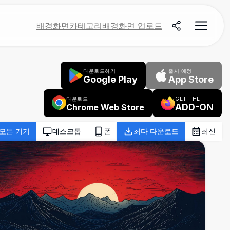
배경화면
카테고리
배경화면 업로드
다운로드하기
출시 예정
Google Play
App Store
다운로드
GET THE
ADD-ON
Chrome Web Store
모든 기기
데스크톱
폰
최다 다운로드
최신