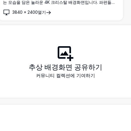
는 모습을 담은 놀라운 4K 크리스탈 배경화면입니다. 파편들이
공중에 흩어지는 가운데 청록색 빛이 내부에서 뿜어져 나와 숨
3840
×
2400
열기
막히는 영화적 시각 효과를 연출합니다.
추상 배경화면 공유하기
커뮤니티 컬렉션에 기여하기