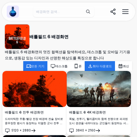
Wallpaper Alchemy
배틀필드 6 배경화면
배틀필드 6 배경화면의 멋진 컬렉션을 탐색하세요, 데스크톱 및 모바일 기기용
으로, 생동감 있는 디자인과 선명한 해상도를 특징으로 합니다
모든 기기
데스크톱
폰
최다 다운로드
최신
배틀필드 6 4K 배경화면
배틀필드 6 전투 배경화면
폭발, 전투기, 헬리콥터와 함께 전쟁으로 파괴된
드라마틱한 주황-빨강 전장 배경에 전술 장비로
도시 경관을 내려다보는 군인들이 등장하는 서
중무장한 병사가 등장하는 치열한 군사 전투 장
사적 군사 전쟁 장면. 이 고해상도 배경화면은
면. 항공기 실루엣과 역동적인 조명 효과로 폭발
5120
×
2880
3840
×
2160
놀라운 시각 효과, 연기, 그리고 도시 경관 전체
적인 액션을 선보이는 고해상도 4K 게이밍 배경
열기
열기
의 파괴와 함께 치열한 전장 액션을 포착합니다.
화면으로 게임 애호가들에게 완벽합니다.