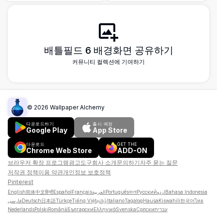
와 현실적인 조명 효과로 보여줍니다.
들에게 완벽한 강렬한 전투 분위기를 연출합니
다.
배틀필드 6 배경화면 공유하기
커뮤니티 컬렉션에 기여하기
©
2026
Wallpaper Alchemy
다운로드하기
출시 예정
Google Play
App Store
다운로드
GET THE
Chrome Web Store
ADD-ON
브라우저 확장 프로그램
광고
도구
회사 소개
문의하기
자주 묻는 질문
저작권 정책
이용 약관
개인정보 보호정책
Pinterest
English
简体中文
हिन्दी
Español
Français
العربية
Português
বাংলা
Русский
اردو
Bahasa Indonesia
فارسی
Deutsch
日本語
Türkçe
Tiếng Việt
தமிழ்
Italiano
Tagalog
Hausa
Kiswahili
한국어
ไทย
Nederlands
Polski
Română
Български
Ελληνικά
Svenska
Српски
עברית