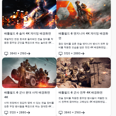
배틀필드 6 솔저 4K 게이밍 배경화면
배틀필드 6 엔지니어 4K 게이밍 배경화
면
폭발적인 전장 효과로 둘러싸인 전술 장비를 착
용한 중무장 군인을 특징으로 하는 놀라운 4K 배
첨단 장비를 갖춘 전술 엔지니어 병사가 전투 장
경화면. 고해상도 아트워크는 극적인 조명, 화염
비를 착용한 모습을 담은 멋진 4K 배경화면입니
효과, 그리고 게이밍 애호가들과 액션 애호가들
다. 극적인 조명과 고해상도 디테일이 있는 폭발
3840
×
2160
5120
×
2880
에게 완벽한 군사 전투 미학을 선보입니다.
적인 전장 배경으로 설정되어 게이밍 애호가와
열기
열기
밀리터리 액션 팬들에게 완벽합니다.
배틀필드 6 군사 전투 4K 배경화면
배틀필드 6 군사 분대 사막 배경화면
4K
전술 장비를 착용한 중무장 병사들이 격렬한 도
시 전투에 참여하는 고해상도 4K 배경화면입니
사막 전장에서 장갑차 옆에 서 있는 전술 장비를
다. 장면은 군사 요원들이 나무 방벽을 엄폐물로
갖춘 무장 병사들을 특징으로 하는 장대한 4K 군
사용하며 먼지투성이이고 전쟁으로 황폐해진 환
사 배경화면입니다. 항공기가 머리 위로 날아다
5120
×
2880
3840
×
2160
경에서 무기를 발사하는 모습을 세밀한 텍스처
니고 폭발이 극적인 풍경을 밝히며, 게임 애호가
열기
열기