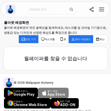
Wallpaper Alchemy
폴아웃 배경화면
폴아웃 배경화면의 멋진 컬렉션을 탐색하세요, 데스크톱 및 모바일 기기용으로,
생동감 있는 디자인과 선명한 해상도를 특징으로 합니다
모든 기기
데스크톱
폰
최다 다운로드
최신
월페이퍼를 찾을 수 없습니다
©
2026
Wallpaper Alchemy
다운로드하기
출시 예정
Google Play
App Store
다운로드
GET THE
Chrome Web Store
ADD-ON
브라우저 확장 프로그램
광고
도구
회사 소개
문의하기
자주 묻는 질문