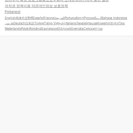
저작권 정책
이용 약관
개인정보 보호정책
Pinterest
English
简体中文
हिन्दी
Español
Français
العربية
Português
বাংলা
Русский
اردو
Bahasa Indonesia
فارسی
Deutsch
日本語
Türkçe
Tiếng Việt
தமிழ்
Italiano
Tagalog
Hausa
Kiswahili
한국어
ไทย
Nederlands
Polski
Română
Български
Ελληνικά
Svenska
Српски
עברית