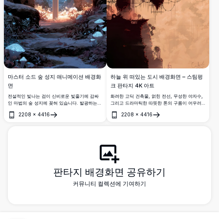
마스터 소드 숲 성지 애니메이션 배경화
하늘 위 떠있는 도시 배경화면 – 스팀펑
면
크 판타지 4K 아트
전설적인 빛나는 검이 신비로운 빛줄기에 감싸
화려한 고딕 건축물, 얽힌 전선, 무성한 야자수,
인 마법의 숲 성지에 꽂혀 있습니다. 발광하는
그리고 드라마틱한 따뜻한 톤의 구름이 어우러
나비들이 진홍빛 잎사귀를 가진 고대 나무들 사
진 떠있는 섬들을 담은 숨막히는 4K 스팀펑크 판
2208
×
4416
2208
×
4416
이를 떠다니며 숨막히는 판타지 분위기를 자아
타지 아트워크로, 신비롭고 몽환적인 공중 도시
열기
열기
냅니다.
풍경을 연출합니다.
판타지 배경화면 공유하기
커뮤니티 컬렉션에 기여하기