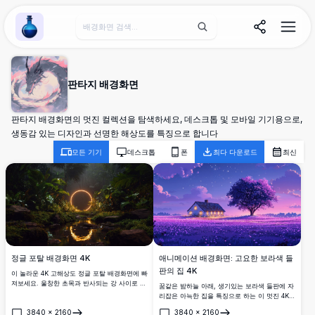
Wallpaper Alchemy
판타지 배경화면
판타지 배경화면의 멋진 컬렉션을 탐색하세요, 데스크톱 및 모바일 기기용으로,
생동감 있는 디자인과 선명한 해상도를 특징으로 합니다
모든 기기
데스크톱
폰
최다 다운로드
최신
정글 포탈 배경화면 4K
애니메이션 배경화면: 고요한 보라색 들
판의 집 4K
이 놀라운 4K 고해상도 정글 포탈 배경화면에 빠
져보세요. 울창한 초목과 반사되는 강 사이로 빛
꿈같은 밤하늘 아래, 생기있는 보라색 들판에 자
나는 원형 포탈이 있는 이 숨막히는 장면은 자연
리잡은 아늑한 집을 특징으로 하는 이 멋진 4K
과 신비주의를 조화롭게 결합합니다. 생생한 색
애니메이션 배경화면에 몰입해보세요. 웅장한
3840
×
2160
3840
×
2160
상과 복잡한 디테일로 데스크톱이나 모바일 화