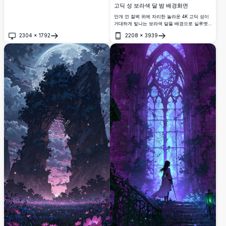
고딕 성 보라색 달 밤 배경화면
안개 낀 절벽 위에 자리한 놀라운 4K 고딕 성이
거대하게 빛나는 보라색 달을 배경으로 실루엣
을 드리우고 있습니다. 박쥐들이 어두운 첨탑 주
2304
×
1792
2208
×
3939
위를 맴돌고 으스스한 안개가 극적이고 분위기
열기
열기
있는 할로윈 밤하늘을 가로질러 흘러갑니다.