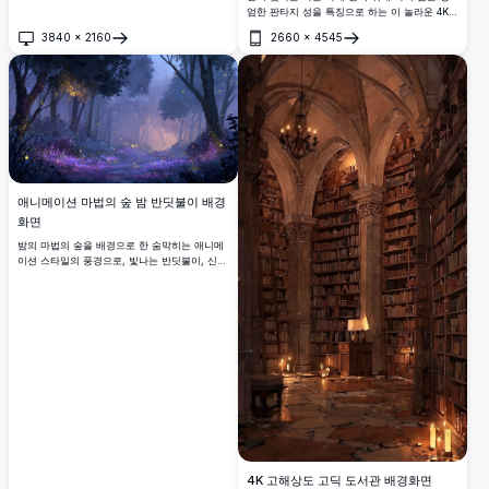
엄한 판타지 성을 특징으로 하는 이 놀라운 4K
고해상도 애니메이션 배경화면에 푹 빠져보세
3840
×
2160
2660
×
4545
요. 세밀한 건축, 빛나는 조명, 생생한 색상이 마
열기
열기
법 같은 분위기를 만듭니다. 데스크톱이나 모바
일 화면에 완벽하며, 이 고품질 이미지는 장치에
매혹적인 애니메이션 분위기를 가져다줍니다.
지금 다운로드하여 숨이 멎을 듯한 시각적 경험
을 즐기세요!
애니메이션 마법의 숲 밤 반딧불이 배경
화면
밤의 마법의 숲을 배경으로 한 숨막히는 애니메
이션 스타일의 풍경으로, 빛나는 반딧불이, 신비
로운 보라색 야생화, 그리고 안개 낀 거대한 나
무들 사이를 뚫고 들어오는 따뜻한 황금빛이 마
법 같고 고요한 분위기를 자아냅니다.
4K 고해상도 고딕 도서관 배경화면