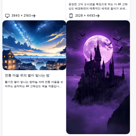
웅장한 고딕 도서관을 특징으로 하는 이 4K 고해
상도 배경화면의 매혹적인 세계로 들어가 보세
요. 높은 책장, 복잡한 아치, 따뜻한 촛불과 함
3840
×
2160
2528
×
4493
께, 이 이미지는 신비로움과 지적 모험의 감각을
열기
열기
불러일으키며, 책 애호가와 판타지 애호가에게
완벽합니다.
전통 마을 위의 별이 빛나는 밤
활기찬 별이 빛나는 밤하늘 아래 전통 마을을 보
여주는 숨막히는 4K 고해상도 예술 작품입니다.
은하수가 하늘을 가로지르며, 별똥별이 마법 같
은 터치를 더합니다. 목재 주택에서 따뜻한 불빛
이 빛나며, 고요하고 안개 낀 풍경과 멀리 있는
산들과 완벽하게 어우러집니다. 판타지 아트, 애
니메이션 스타일의 풍경, 천체의 아름다움을 좋
아하는 팬들에게 완벽한 이 이미지는 시대를 초
월한 환경에서 평화로운 밤의 매력을 포착합니
다.