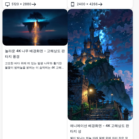
라운 4K 다크 이클립스 벽지에 몰입하세요. 고해
5120
×
2880
2400
×
4266
상도 화면에 완벽하며, 이 고품질 이미지는 별과
열기
열기
구름이 있는 초현실적인 밤하늘을 포착하여 눈
길을 끄는 데스크톱 또는 모바일 배경에 이상적
입니다. 이 매혹적인 고선명 다크 벽지로 장치의
미적 감각을 높이세요.
놀라운 4K 나무 배경화면 - 고해상도 판
타지 풍경
고요한 바다 위에 떠 있는 발광 나무와 활기찬
불꽃이 밤하늘을 밝히는 이 숨막히는 4K 고해상
도 배경화면에 몰입하세요. 데스크탑 또는 모바
일 화면에 판타지의 느낌을 더하는 데 완벽한 이
초정밀 이미지는 신비로운 아름다움과 초현실적
인 풍경을 포착합니다. 놀라운 시각적 업그레이
드를 찾고 있는 자연 애호가와 공상 과학 팬들에
게 이상적입니다.
애니메이션 배경화면 - 4K 고해상도 판
타지 성
별이 빛나는 하늘 아래 절벽 위에 자리 잡은 장