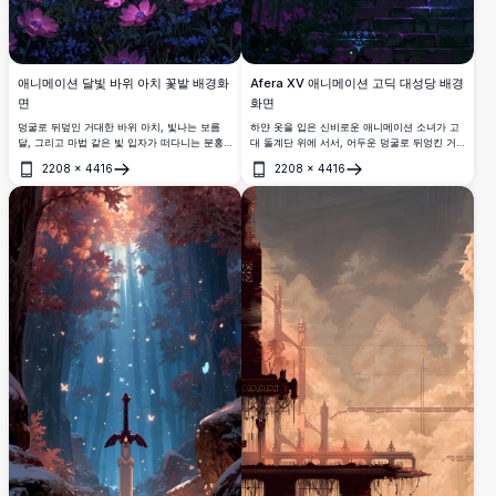
애니메이션 달빛 바위 아치 꽃밭 배경화
Afera XV 애니메이션 고딕 대성당 배경
면
화면
덩굴로 뒤덮인 거대한 바위 아치, 빛나는 보름
하얀 옷을 입은 신비로운 애니메이션 소녀가 고
달, 그리고 마법 같은 빛 입자가 떠다니는 분홍
대 돌계단 위에 서서, 어두운 덩굴로 뒤엉킨 거
색과 보라색 꽃의 생동감 넘치는 들판이 펼쳐진
대한 고딕 대성당 창문을 바라보며, 신비로운 보
2208
×
4416
2208
×
4416
숨막히는 애니메이션 밤 장면.
라색과 파란색 마법 빛에 둘러싸여 있습니다.
열기
열기