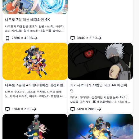
나루토 7팀 액션 배경화면 4K
나루토가 라센간을 모으며 팀원 사스케, 사쿠라,
스승 카카시와 함께 코노하 마을 위를 날아오르
는 고해상도 4K 배경화면으로, 놀라운 애니메이
2896
×
4096
3840
×
2160
션 아트워크를 담고 있습니다.
열기
열기
나루토 7분대 4K 애니메이션 배경화면
카카시 하타케 샤링안 다크 4K 배경화
면
나루토 우즈마키, 사스케 우치하, 사쿠라 하루
노, 카카시 하타케, 이루카 우미노가 포함된 나
카카시 하타케의 상징적인 샤링안 눈과 ANBU
루토의 7분대를 생생한 노란색 소용돌이 배경으
모습을 담은 멋진 4K 배경화면입니다. 다크 테마
로 담은 멋진 4K 배경화면입니다. 데스크탑 및
의 고해상도 디지털 아트로, 트레이드마크인 마
3840
×
2160
5120
×
2880
모바일 화면에 완벽합니다.
스크, 흰 머리카락, 저주받은 문신을 한 카피 닌
열기
열기
자를 보여줍니다.