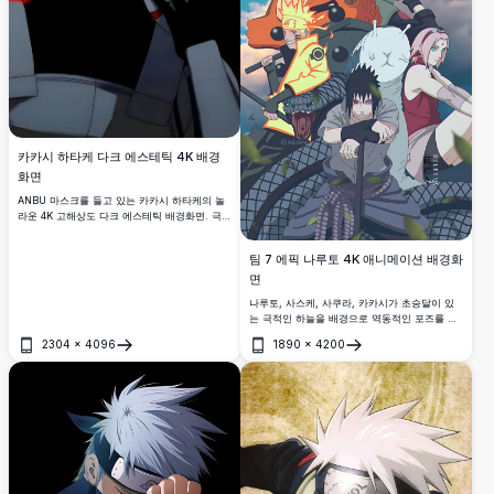
카카시 하타케 다크 에스테틱 4K 배경
화면
ANBU 마스크를 들고 있는 카카시 하타케의 놀
라운 4K 고해상도 다크 에스테틱 배경화면. 극적
인 붉은 조명, 은빛 머리카락, 애니메이션 팬들
에게 완벽한 신비로운 분위기가 특징입니다.
팀 7 에픽 나루토 4K 애니메이션 배경화
면
나루토, 사스케, 사쿠라, 카카시가 초승달이 있
는 극적인 하늘을 배경으로 역동적인 포즈를 취
하고 있는 나루토 팀 7 캐릭터들이 담긴 놀라운
2304
×
4096
1890
×
4200
4K 고해상도 배경화면.
열기
열기