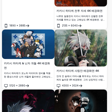
카카시 하타케 전투 자세 4K 배경화면
나루토 질풍전의 카카시 하타케가 강렬한 전투
자세를 취하고 있는 고해상도 4K 배경화면. 상징
적인 초록색 방탄조끼, 코노하 머리띠, 마스크를
1890
×
3885
2135
×
6040
착용하고 강력한 주술을 펼칠 준비가 된 모습.
열기
열기
카카시 하타케 & 닌자 개들 4K 배경화
면
카카시 하타케 샤링안 배경화면 4K
카카시 하타케가 코노하 머리띠와 장비를 착용
안개 낀 숲에서 카타나를 휘두르는 카카시 하타
한 충성스러운 닌자 개들에 둘러싸인 고해상도
케의 놀라운 4K 배경화면. 그의 상징적인 샤링안
4K 배경화면입니다. 나루토의 수리검 패턴이 있
눈, 은빛 뾰족한 머리카락, 그리고 닌자 마스크
는 강렬한 파란 배경을 배경으로 합니다.
5120
×
2880
4300
×
3024
를 숨막히는 고해상도 디지털 아트 스타일로 담
열기
열기
았습니다.