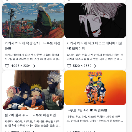
열기
열기
징입니다.
다.
카카시 하타케 옥상 감시 – 나루토 배경
카카시 하타케 다크 마스크 애니메이션
화면
4K 월페이퍼
카카시 하타케가 숨겨진 나뭇잎 마을의 옥상에
빛나는 붉은 눈을 가진 카카시 하타케가 금이 간
서 7팀을 내려다보는 이 멋진 4K 팬아트 배경화
키츠네 마스크를 들고 있는 극적인 어두운 배경
면. 극적인 푸른 하늘 아래 역동적인 붓터치 스
의 멋진 4K 고해상도 애니메이션 월페이퍼입니
4096
×
2304
5120
×
2880
타일로 사스케, 나루토, 사쿠라가 등장합니다.
다. 데스크탑과 모바일 화면에 완벽합니다.
열기
열기
나루토 7팀 4K HD 배경화면
팀 7이 함께 쉬다 – 나루토 배경화면
나루토 우즈마키, 사스케 우치하, 사쿠라 하루
노, 카카시 하타케, 이루카 우미노가 등장하는
사쿠라, 사스케, 나루토, 카카시로 구성된 나루
나루토의 7팀을 선명한 주황-빨간 그라데이션
토 팀 7이 나무에 기대어 쉬는 모습을 담은 고해
배경으로 담은 멋진 4K 고해상도 배경화면.
상도 4K 배경화면입니다. 카카시는 그의 상징적