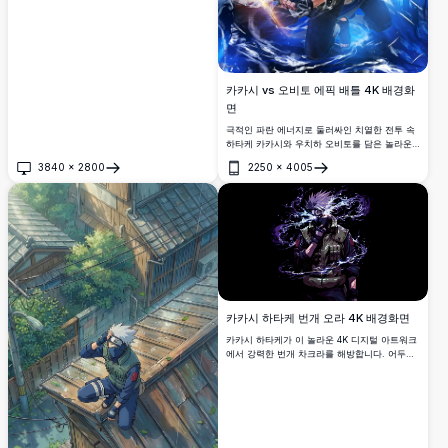
카카시 vs 오비토 에픽 배틀 4K 배경화
면
극적인 파란 에너지로 둘러싸인 치열한 전투 속
하타케 카카시와 우치하 오비토를 담은 놀라운
4K 배경화면. 번개와 빛나는 효과로 그들의 상징
3840
×
2800
2250
×
4005
적인 충돌을 보여주는 고해상도 애니메이션 아
열기
열기
트.
카카시 하타케 번개 오라 4K 배경화면
카카시 하타케가 이 놀라운 4K 디지털 아트워크
에서 강력한 번개 차크라를 해방합니다. 어두운
배경이 생동감 있는 보라색과 전기 파란색 에너
지 소용돌이와 대비를 이루며, 상징적인 닌자 조
끼와 머리띠를 착용한 카피 닌자를 보여줍니다.