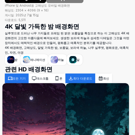
iPhone 및 Android용 고해상도 모바일 배경화면
해상도:
2304
×
4096
(
9
×
16
)
게시일:
2025년 7월 15일
다운로드:
5,511
4K 달빛 가득한 밤 배경화면
실루엣으로 드러난 나무 가지들로 프레임 된 밝은 보름달을 특징으로 하는 이 고해상도 4K 배
경화면의 고요한 아름다움에 빠져보세요. 생생한 보라색 하늘과 섬세한 디테일은 그것을 어떤
장치에서도 매력적인 배경으로 만들며, 평화롭고 매혹적인 분위기를 제공합니다.
4K 배경화면, 고해상도, 달빛 가득한 밤, 보름달, 보라색 하늘, 나무 실루엣, 평화로운, 매혹적
인, 자연, 야경
밤
애니메이션
하늘
달
관련 HD 배경화면
모든 기기
데스크톱
폰
최다 다운로드
최신