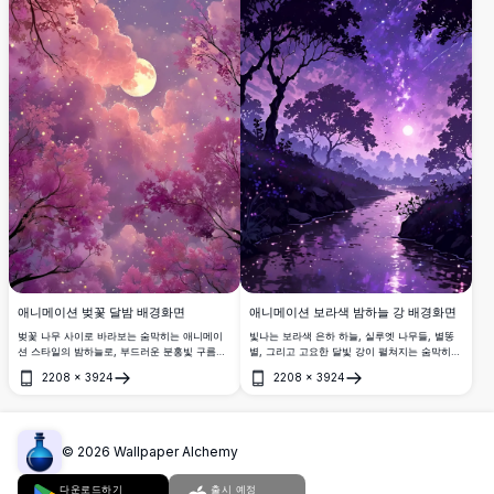
애니메이션 벚꽃 달밤 배경화면
애니메이션 보라색 밤하늘 강 배경화면
벚꽃 나무 사이로 바라보는 숨막히는 애니메이
빛나는 보라색 은하 하늘, 실루엣 나무들, 별똥
션 스타일의 밤하늘로, 부드러운 분홍빛 구름에
별, 그리고 고요한 달빛 강이 펼쳐지는 숨막히는
둘러싸인 빛나는 보름달, 흩어진 별들, 그리고
애니메이션 스타일의 밤 풍경. 판타지와 애니메
2208
×
3924
2208
×
3924
마법 같은 반딧불이가 놀라운 4K 해상도로 표현
이션을 사랑하는 분들을 위한 완벽한 4K 고해상
열기
열기
되어 있습니다.
도 배경화면.
©
2026
Wallpaper Alchemy
다운로드하기
출시 예정