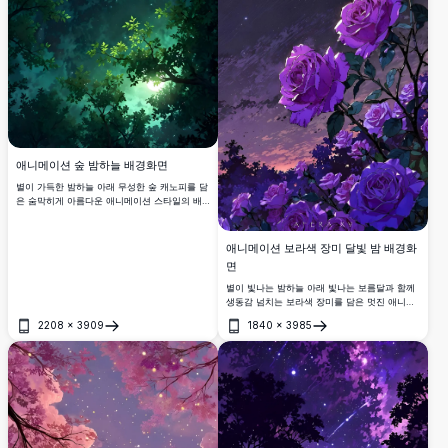
애니메이션 숲 밤하늘 배경화면
별이 가득한 밤하늘 아래 무성한 숲 캐노피를 담
은 숨막히게 아름다운 애니메이션 스타일의 배
경화면입니다. 빛나는 달빛이 생생한 초록 잎사
귀 사이로 스며들어 어떤 화면에도 어울리는 신
비로운 청록빛 분위기를 연출합니다.
애니메이션 보라색 장미 달빛 밤 배경화
면
별이 빛나는 밤하늘 아래 빛나는 보름달과 함께
생동감 넘치는 보라색 장미를 담은 멋진 애니메
이션 스타일 배경화면입니다. 어둡고 낭만적이
2208
×
3909
1840
×
3985
며 마법 같은 감성을 좋아하는 팬들을 위한 초고
열기
열기
화질 4K 해상도 작품입니다.