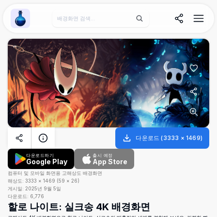
Wallpaper Alchemy
다운로드
(
3333
×
1469
)
다운로드하기
출시 예정
Google Play
App Store
컴퓨터 및 모바일 화면용 고해상도 배경화면
해상도:
3333
×
1469
(
59
×
26
)
게시일:
2025년 9월 5일
다운로드:
6,776
할로 나이트: 실크송 4K 배경화면