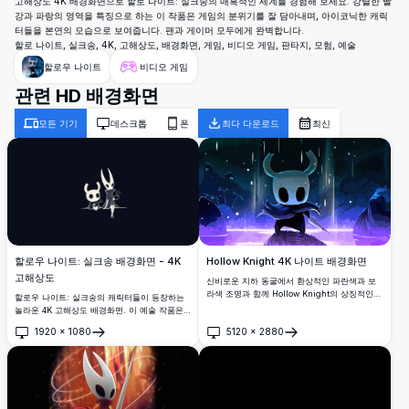
고해상도 4K 배경화면으로 할로 나이트: 실크송의 매혹적인 세계를 경험해 보세요. 강렬한 빨
강과 파랑의 영역을 특징으로 하는 이 작품은 게임의 분위기를 잘 담아내며, 아이코닉한 캐릭
터들을 본연의 모습으로 보여줍니다. 팬과 게이머 모두에게 완벽합니다.
할로 나이트, 실크송, 4K, 고해상도, 배경화면, 게임, 비디오 게임, 판타지, 모험, 예술
할로우 나이트
비디오 게임
관련 HD 배경화면
모든 기기
데스크톱
폰
최다 다운로드
최신
할로우 나이트: 실크송 배경화면 - 4K
Hollow Knight 4K 나이트 배경화면
고해상도
신비로운 지하 동굴에서 환상적인 파란색과 보
라색 조명과 함께 Hollow Knight의 상징적인
할로우 나이트: 실크송의 캐릭터들이 등장하는
나이트를 특징으로 하는 놀라운 4K 배경화면. 대
놀라운 4K 고해상도 배경화면. 이 예술 작품은
기 있는 동굴 환경에서 네일 무기를 든 묵묵한
상징적인 뿔 실루엣을 미니멀한 어두운 배경과
1920
×
1080
5120
×
2880
주인공을 보여주는 고해상도 아트워크로, 데스
함께 조명하여, 시각적으로 인상적인 데스크탑
열기
열기
크톱 디스플레이에 완벽합니다.
이나 모바일 배경을 찾는 게임 팬들에게 완벽합
니다.