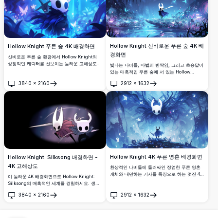
Hollow Knight 신비로운 푸른 숲 4K 배
Hollow Knight 푸른 숲 4K 배경화면
경화면
신비로운 푸른 숲 환경에서 Hollow Knight의
상징적인 캐릭터를 선보이는 놀라운 고해상도
빛나는 나비들, 마법의 반짝임, 그리고 초승달이
아트워크입니다. 빛나는 나비들, 환상적인 조명
있는 매혹적인 푸른 숲에 서 있는 Hollow
효과, 매혹적인 분위기가 있는 아름다운 셀 쉐이
Knight의 상징적인 캐릭터를 특징으로 하는 숨
3840
×
2160
2912
×
1632
딩 애니메이션 스타일로 게임 애호가들과 데스
막히는 4K 배경화면. 게임의 독특한 아트 스타일
열기
열기
크탑 배경에 완벽합니다.
과 분위기 있는 아름다움을 보여주는 완벽한 고
해상도 데스크톱 배경.
Hollow Knight 4K 푸른 영혼 배경화면
Hollow Knight: Silksong 배경화면 -
4K 고해상도
환상적인 나비들에 둘러싸인 장엄한 푸른 영혼
개체와 대면하는 기사를 특징으로 하는 멋진 4K
이 놀라운 4K 배경화면으로 Hollow Knight:
Hollow Knight 배경화면입니다. 아름다운 푸른
Silksong의 매혹적인 세계를 경험하세요. 생생
색조와 분위기 있는 조명 효과로 게임의 신비로
한 세부 사항으로 상징적인 캐릭터가 특징인 이
3840
×
2160
2912
×
1632
운 분위기를 담아낸 고해상도 아트워크입니다.
고해상도 이미지는 Hallownest의 모험을 데스
열기
열기
크톱이나 모바일 화면에 가져오고자 하는 팬들
에게 완벽합니다.