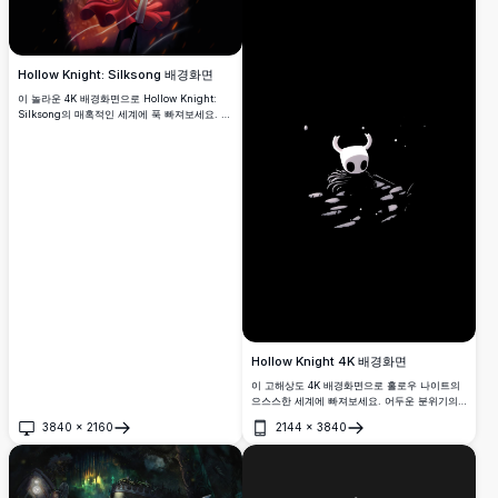
Hollow Knight: Silksong 배경화면
이 놀라운 4K 배경화면으로 Hollow Knight:
Silksong의 매혹적인 세계에 푹 빠져보세요. 활
기차고 불타오르는 배경을 배경으로 역동적인
포즈를 취한 상징적인 캐릭터가 등장하는 이 고
해상도 이미지는 게임의 모험과 신비의 본질을
포착합니다.
Hollow Knight 4K 배경화면
이 고해상도 4K 배경화면으로 홀로우 나이트의
으스스한 세계에 빠져보세요. 어두운 분위기의
설정에서 상징적인 캐릭터를 특징으로 하는 이
3840
×
2160
2144
×
3840
배경화면은 게임의 매혹적인 아름다움과 신비로
열기
열기
움을 포착합니다. 화면에 Hallownest 감성을 더
하고 싶은 팬들에게 완벽합니다.