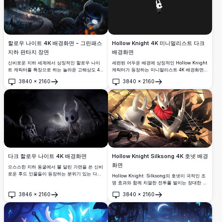
할로우 나이트 4K 배경화면 - 그린패스
Hollow Knight 4K 미니멀리스트 다크
지하 판타지 장면
배경화면
신비로운 지하 세계에서 상징적인 할로우 나이
세련된 어두운 배경에 상징적인 Hollow Knight
트 캐릭터를 특징으로 하는 놀라운 고해상도 4K
캐릭터가 등장하는 미니멀리스트 4K 배경화면.
배경화면입니다. 분위기 있는 장면은 고대 석조
사랑받는 인디 게임 팬들에게 완벽한 고해상도
3840
×
2160
3840
×
2160
건축물, 빛나는 녹색 오로라, 신비로운 유적, 그
아트워크로, 데스크톱과 모바일 디스플레이에
열기
열기
리고 환상적인 조명 효과를 보여줍니다. 인디 게
깔끔한 미적 매력을 제공합니다.
임과 다크 판타지 미학의 팬들에게 완벽한 이 프
리미엄 품질의 데스크톱 배경은 할로우네스트
깊은 곳의 매혹적인 아름다움을 담아냅니다.
다크 할로우 나이트 4K 배경화면
Hollow Knight Silksong 4K 호넷 배경
화면
으스스한 지하 동굴에서 뿔 달린 가면을 쓴 신비
로운 후드 인물들이 등장하는 분위기 있는 다크
Hollow Knight: Silksong의 호넷이 극적인 조
판타지 배경화면. 드라마틱한 조명과 고딕 미학
명 효과와 함께 치열한 전투를 벌이는 장대한 4K
을 선보이는 고해상도 아트워크로 몰입감 있고
배경화면. 민첩한 주인공이 황금빛 대기 배경에
3846
×
2160
3840
×
2160
초현실적인 분위기를 연출하기에 완벽합니다.
서 바늘과 실크 능력을 구사하는 모습을 보여주
열기
열기
는 고해상도 아트워크로, 게이밍 데스크톱 디스
플레이에 완벽합니다.