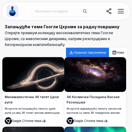
Wallpaper Alchemy
Запањујуће теме Гоогле Цхроме за радну површину
Откријте премиум колекцију висококвалитетних тема Гоогле
Цхроме, са живописним дизајнима, оштрим резолуцијама и
беспрекорном компатибилношћу
Највише преузимања
Нови
Минималистички 4K тапет Црне
4K Космичка Позадина Високе
рупе
Резолуције
Искусите опчињавајућу лепоту црне
Искусите задивљујућу лепоту космичке
рупе уз овај 4K тапет високе резолуције.
маглине са овом 4K позадином високе
Овај минималистички дизајн хвата
резолуције. Слика приказује живу,
Google Chrome тема
Google Chrome тема
импозантни феномен црне рупе,
ковитлајућу галаксију са живописним
Отвори
Отвори
савршен за љубитеље свемира и свакога
бојама и сложеним детаљима, идеална
ко жели да дода даљински додир
за љубитеље свемира и десктоп