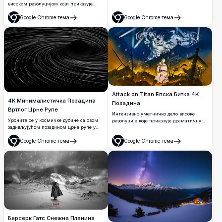
високом резолуцијом који приказује
полумесецом међу драматичним
драматично помрачење црне рупе
облацима. Слика високе резолуције
Google Chrome тема
Google Chrome тема
изnad Земљине атмосфере. Садржи
ухватила је лепоту космоса, савршена за
Отвори
Отвори
живописне космичке облаке у
свакога ко воли да посматра звезде или
љубичастим и плавим нијансама са
декорацију са небеском темом.
сјајним небеским светлосним ефектима,
стварајући епску свемирску сцену
савршену за позадине радне површине.
Attack on Titan Епска Битка 4K
4K Минималистичка Позадина
Позадина
Вртлог Црне Рупе
Интензивно уметничко дело високе
Уроните се у космичке дубине са овом
резолуције које приказује драматичну
задивљујућом позадином црне рупе у
конфронтацију из Attack on Titan између
ултра високој резолуцији 4K. Са
титана и војника у градском пејзажу
Google Chrome тема
Google Chrome тема
елегантним текућим линијама које се
разореном ратом. Садржи задивљујуће
Отвори
Отвори
спирално увлаче у таму, овај
аниме визуеле са златним светлосним
минималистички дизајн савршено хвата
ефектима, масивне трансформације
гравитационо привлачење и
титана и епску борбену атмосферу
мистериозну лепоту свемира, идеалан
савршену за позадине радне површине.
за модерне рачунаре и екране.
Берсерк Гатс Снежна Планина