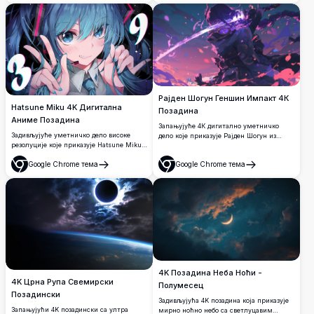
мистицизам. Савршен је за побољшање
заласка сунца са развијајућом косом и
вашег десктопа или мобилног екрана
мистичном атмосфером у ултра-високој
живописним бојама и сложеним
резолуцији.
детаљима, пружајући смирујућу, али
завидну позадину за било који уређај.
Рајден Шогун Геншин Импакт 4К
Hatsune Miku 4K Дигитална
Позадина
Аниме Позадина
Запањујуће 4К дигитално уметничко
Задивљујуће уметничко дело високе
дело које приказује Рајден Шогун из
резолуције које приказује Hatsune Miku
Геншин Импакт како маше својим
са развијајућом плаво-зеленом косом и
електро мачем усред вртложне
Google Chrome тема
Google Chrome тема
изражајним тиркизним очима.
љубичасте енергије и латица
Отвори
Отвори
Динамична композиција са космичким
трешњиног цвета. Високорезолутна
елементима, живахним светлосним
илустрација у аниме стилу савршена за
ефектима и детаљним аниме стилом
позадине радне површине са
савршеним за било коју позадину
живописном љубичастом и розом
екрана.
палетом боја која ствара атмосферу
епске борбене сцене.
4K Позадина Неба Ноћи -
4K Црна Рупа Свемирски
Полумесец
Позадински
Задивљујућа 4K позадина која приказује
Запањујући 4K позадински са ултра
мирно ноћно небо са светлуцавим