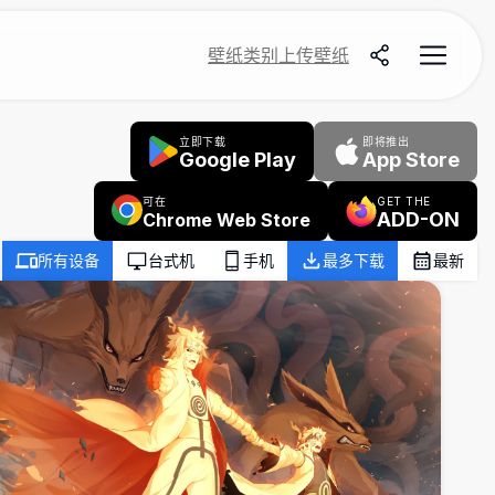
壁纸
类别
上传壁纸
立即下载
即将推出
Google Play
App Store
可在
GET THE
ADD-ON
Chrome Web Store
所有设备
台式机
手机
最多下载
最新