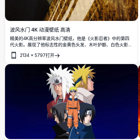
波风水门 4K 动漫壁纸 高清
精美的4K高分辨率波风水门壁纸，他是《火影忍者》中的第四
代火影。展现了他标志性的金黄色头发、木叶护额、白色火影披
风，以及在动感战斗姿势中手持神雷之神苦无的经典形象。
2134
×
5797
打开