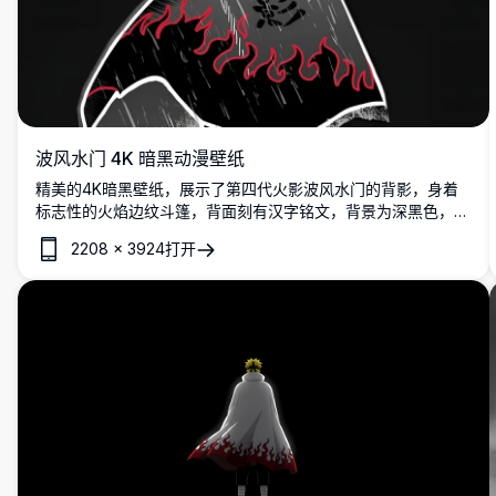
波风水门 4K 暗黑动漫壁纸
精美的4K暗黑壁纸，展示了第四代火影波风水门的背影，身着
标志性的火焰边纹斗篷，背面刻有汉字铭文，背景为深黑色，配
有木叶村徽标。
2208
×
3924
打开