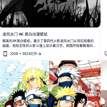
波风水门 4K 黑白动漫壁纸
精美的4K黑白壁纸，展示了第四代火影波风水门从背后观看的
画面，他标志性的火影斗篷上显示着汉字，周围环绕着飘落的花
瓣、飞鸟以及戏剧性的月夜天空。
2208
×
3924
打开