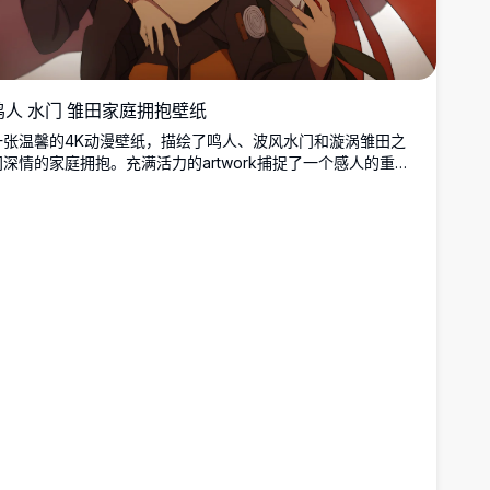
鸣人 水门 雏田家庭拥抱壁纸
一张温馨的4K动漫壁纸，描绘了鸣人、波风水门和漩涡雏田之
间深情的家庭拥抱。充满活力的artwork捕捉了一个感人的重逢
时刻，拥有令人惊叹的高分辨率细节和富有表现力的角色情感。