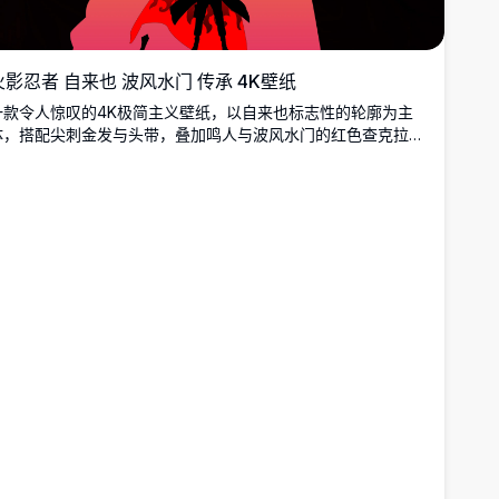
火影忍者 自来也 波风水门 传承 4K壁纸
一款令人惊叹的4K极简主义壁纸，以自来也标志性的轮廓为主
体，搭配尖刺金发与头带，叠加鸣人与波风水门的红色查克拉形
态，以深色背景与充满活力的渐变色调呈现。