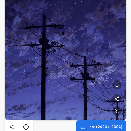
下载
(
2083
×
3906
)