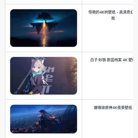
惊艳的4K树壁纸 - 高清奇幻景
观
白子·砂狼 蔚蓝档案 4K 壁纸
娜维娅原神4K夜景壁纸