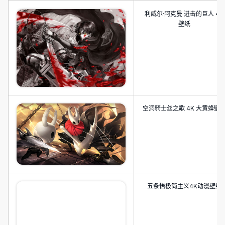
利威尔·阿克曼 进击的巨人 4K
壁纸
空洞骑士丝之歌 4K 大黄蜂壁
五条悟极简主义4K动漫壁纸