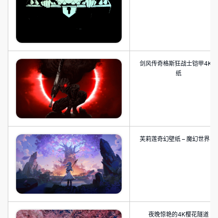
剑风传奇格斯狂战士铠甲4K壁
纸
芙莉莲奇幻壁纸 – 魔幻世界4K
夜晚惊艳的4K樱花隧道