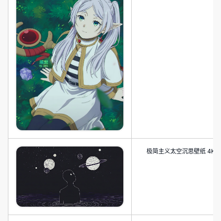
极简主义太空沉思壁纸 4K