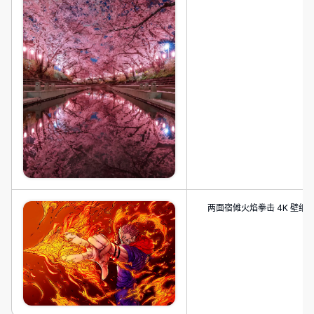
两面宿傩火焰拳击 4K 壁纸