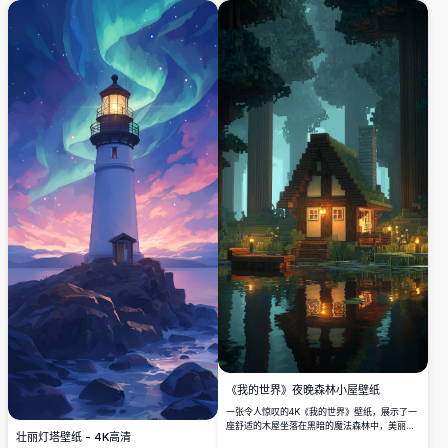
景背景是方块状的树木和闪烁的水面，创造了一
个田园诗般的数字逃离。用这幅美丽宁静的
Minecraft主题艺术作品装点你的屏幕。
《我的世界》夜晚森林小屋壁纸
一张令人惊叹的4K《我的世界》壁纸，展示了一
座舒适的木屋坐落在黑暗的魔法森林中，美丽地
壮丽灯塔壁纸 - 4K高清
倒映在平静的水面上，温暖发光的灯笼照亮了宁