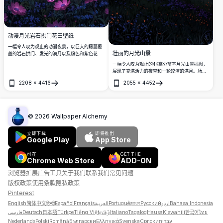
动漫月光岩石拱门花田壁纸
一幅令人叹为观止的动漫夜景，以巨大的藤蔓覆
壮丽的月光山景
盖的岩石拱门、发光的满月以及粉色和紫色花朵
组成的充满活力的花田为特色，还有神奇漂浮的
一幅令人叹为观止的4K高分辨率月光山景插图，
光粒子。
展现了充满活力的夜空和一轮皎洁的满月。场景
包括点缀着野花的连绵丘陵、闪烁着村庄灯光的
2208
×
4416
2055
×
4452
宁静山谷，以及在星光闪烁的紫色夜空下巍峨的
打开
打开
山脉。适合热爱自然和艺术的爱好者，寻找令人
惊叹的高品质数字艺术品作为壁纸或印刷品。
©
2026
Wallpaper Alchemy
立即下载
即将推出
Google Play
App Store
可在
GET THE
Chrome Web Store
ADD-ON
浏览器扩展
广告
工具
关于我们
联系我们
常见问题
版权政策
使用条款
隐私政策
Pinterest
English
简体中文
हिन्दी
Español
Français
العربية
Português
বাংলা
Русский
اردو
Bahasa Indonesia
فارسی
Deutsch
日本語
Türkçe
Tiếng Việt
தமிழ்
Italiano
Tagalog
Hausa
Kiswahili
한국어
ไทย
Nederlands
Polski
Română
Български
Ελληνικά
Svenska
Српски
עברית