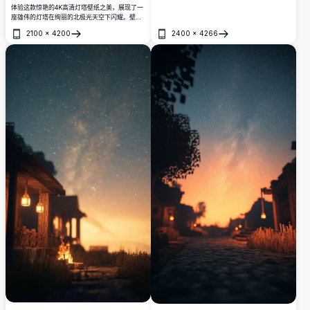
静的夜晚场景。
体验这款惊艳的4K高清灯塔壁纸之美，展现了一
座雄伟的灯塔在绚丽的北极光天空下闪耀。壁纸
以崎岖的海岸岩石为背景，搭配宁静的海洋和多
2100
×
4200
2400
×
4266
彩的日落，呈现出高品质的画面，非常适合用作
打开
打开
桌面或手机屏幕背景。适合热爱自然和追求令人
叹为观止的高清壁纸来提升设备体验的用户。今
天就下载这款优质超高清壁纸，享受沉浸式视觉
体验！