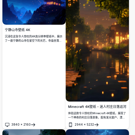
宁静山寺壁纸 4K
沉浸在这张令人惊叹的4K高分辨率壁纸中，展示
了一座宁静的山寺在星空下的光芒。寺庙坐落在
崎岖的山峰间，场景点缀着漂浮的灯笼，营造出
神秘的氛围。这件艺术品以其鲜艳的色彩和细腻
的细节完美提升您的桌面或移动屏幕，捕捉自然
与宁静之美。
Minecraft 4K壁纸 - 迷人村庄日落运河
体验这款令人惊叹的Minecraft 4K壁纸，展现了
一个神奇的村庄日落景象，配有发光窗户、漂浮
灯笼和宁静的运河倒影。这幅高分辨率艺术作品
3840
×
2160
2944
×
5232
捕捉了像素世界中舒适夜晚的温暖氛围。
打开
打开