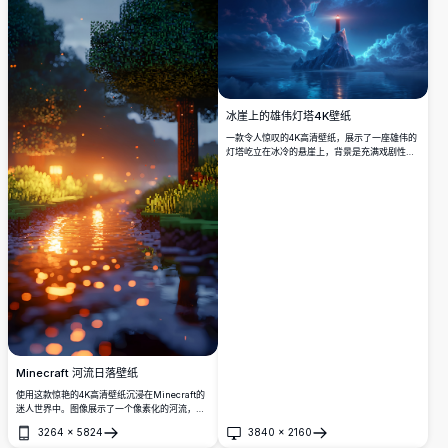
冰崖上的雄伟灯塔4K壁纸
一款令人惊叹的4K高清壁纸，展示了一座雄伟的
灯塔屹立在冰冷的悬崖上，背景是充满戏剧性云
彩的夜空。灯塔的温暖光芒与冰冻景观和反射水
面的冷蓝色调形成鲜明对比，营造出令人叹为观
止的宁静场景，非常适合用作桌面或手机背景。
Minecraft 河流日落壁纸
使用这款惊艳的4K高清壁纸沉浸在Minecraft的
迷人世界中。图像展示了一个像素化的河流，反
射着日落的温暖光芒，捕捉了宁静虚拟景观的本
3264
×
5824
3840
×
2160
质。非常适合游戏爱好者和Minecraft粉丝，场
打开
打开