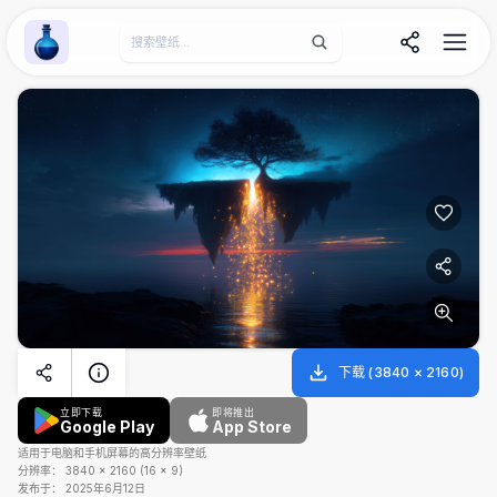
Wallpaper Alchemy
下载
(
3840
×
2160
)
立即下载
即将推出
Google Play
App Store
适用于电脑和手机屏幕的高分辨率壁纸
分辨率：
3840
×
2160
(
16
×
9
)
发布于：
2025年6月12日