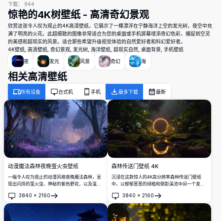
下载：
944
惊艳的4K树壁纸 - 高清奇幻景观
欣赏这张令人叹为观止的4K高清壁纸，它展示了一棵漂浮在宁静海洋上空的发光树，夜空中充
满了明亮的火花。此超细致的图像非常适合为您的桌面或手机屏幕增添奇幻色彩，捕捉到空灵
的美感和超现实的风景。适合那些希望升级视觉体验的自然爱好者和科幻爱好者。
4K壁纸, 高清壁纸, 奇幻景观, 发光树, 海洋壁纸, 超现实自然, 桌面背景, 手机壁纸
夜
发光
风景
奇幻
海
相关高清壁纸
所有设备
台式机
手机
最多下载
最新
森林传送门壁纸 4K
动漫魔法森林夜晚萤火虫壁纸
沉浸在这款惊人的4K高分辨率森林传送门壁纸
一幅令人叹为观止的动漫风格夜晚魔法森林，呈
中。以郁郁葱葱的绿植和倒影溪流中间一个发光
现出闪烁的萤火虫、神秘的紫色野花，以及温暖
的圆形传送门为特色，这个令人叹为观止的场景
的金色光芒穿透高耸的雾气弥漫的树木，营造出
3840
×
2160
3840
×
2160
融合了自然和神秘。非常适合以丰富的色彩和复
一种神奇而宁静的氛围。
打开
打开
杂的细节增强您的桌面或移动屏幕，为任何设备
提供宁静而迷人的背景。