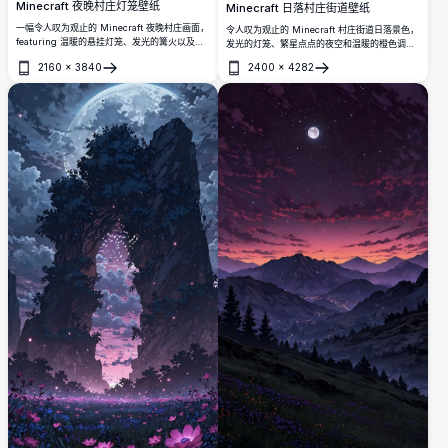
Minecraft 夜晚村庄灯笼壁纸
Minecraft 日落村庄街道壁纸
一幅令人叹为观止的 Minecraft 夜晚村庄画面，
令人叹为观止的 Minecraft 村庄街道日落景色，
featuring 温暖的悬挂灯笼、发光的篝火以及壮
发光的灯笼、繁星点点的夜空和温暖的橙色调交
观的星空与银河。完美的 4K 壁纸，专为
相辉映。真实感光影效果将方块世界转变为电影
2160
×
3840
2400
×
4282
Minecraft 粉丝打造。
级超高清杰作。
打开
打开