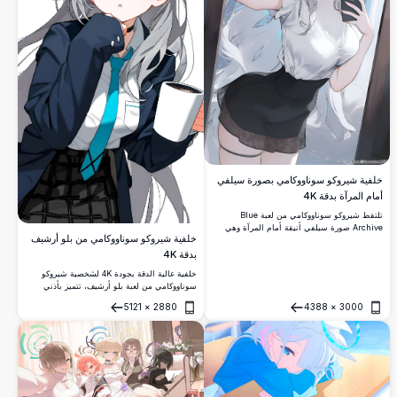
خلفية شيروكو سوناووكامي بصورة سيلفي
أمام المرآة بدقة 4K
تلتقط شيروكو سوناووكامي من لعبة Blue
Archive صورة سيلفي أنيقة أمام المرآة وهي
خلفية شيروكو سوناووكامي من بلو أرشيف
ترتدي قميصاً أبيض وتنورة قصيرة سوداء. شعرها
الفضي وآذان الذئب وعيناها الفيروزية المميزة
بدقة 4K
تجعل هذه الخلفية الأنمي المذهلة بدقة 4K آسرة
خلفية عالية الدقة بجودة 4K لشخصية شيروكو
حقاً.
سوناووكامي من لعبة بلو أرشيف، تتميز بأذني
الذئب المميزتين، والشعر الفضي، وربطة العنق
5121
×
2880
4388
×
3000
الزرقاء المخضرة، وزي البليزر الداكن، وكوب قهوة،
فتح
فتح
على خلفية بيضاء نظيفة.