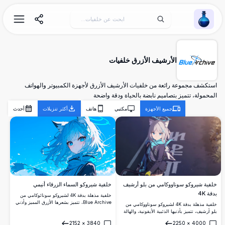
Wallpaper Alchemy
الأرشيف الأزرق خلفيات
استكشف مجموعة رائعة من خلفيات الأرشيف الأزرق لأجهزة الكمبيوتر والهواتف
المحمولة، تتميز بتصاميم نابضة بالحياة ودقة واضحة
جميع الأجهزة
مكتبي
هاتف
أكثر تنزيلات
أحدث
خلفية شيروكو السماء الزرقاء أنيمي
خلفية شيروكو سوناووكامي من بلو أرشيف
بدقة 4K
خلفية مذهلة بدقة 4K لشيروكو سونائوكامي من
Blue Archive، تتميز بشعرها الأزرق المميز وأذني
خلفية مذهلة بدقة 4K لشيروكو سوناووكامي من
الذئب على خلفية سماء سماوية نابضة بالحياة.
بلو أرشيف، تتميز بأذنيها الذئبية الأيقونية، والهالة
الشعر المتطاير في الريح والوشاح المتدفق
المضيئة، والوشاح الأزرق المخضر، والمعدات
2152
×
3840
2250
×
4000
يخلقان تكوينًا ديناميكيًا ورائعًا.