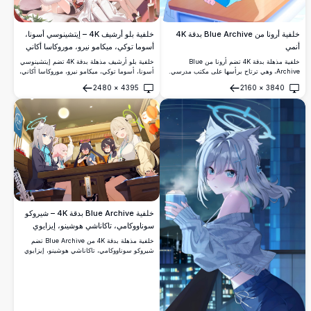
خلفية أرونا من Blue Archive بدقة 4K
خلفية بلو أرشيف 4K – إيتشينوسي أسونا،
أنمي
أسوما توكي، ميكامو نيرو، موروكاسا أكاني
وكاكوداتي كارين
خلفية مذهلة بدقة 4K تضم أرونا من Blue
خلفية بلو أرشيف مذهلة بدقة 4K تضم إيتشينوسي
Archive، وهي ترتاح برأسها على مكتب مدرسي.
أسونا، أسوما توكي، ميكامو نيرو، موروكاسا أكاني،
يتألق شعرها الفضي الأزرق وعيناها الزرقاوتان
وكاكوداتي كارين مجتمعات على أريكة في بيئة
2480
×
4395
2160
×
3840
المضيئتان وإكسسوار الهالة المميز بجمال في
داخلية أنيقة مع شموع وزهور بيضاء ورموز هالة
فتح
فتح
إضاءة الفصل الدراسي الدافئة.
ملونة.
خلفية Blue Archive بدقة 4K – شيروكو
سوناووكامي، تاكاناشي هوشينو، إيزايوي
نونومي، كوروميسيريكا وأوكوسورا أيانه في
خلفية مذهلة بدقة 4K من Blue Archive تضم
مطعم الرامن
شيروكو سوناووكامي، تاكاناشي هوشينو، إيزايوي
نونومي، كوروميسيريكا وأوكوسورا أيانه وهن
يستمتعن بلحظة مبهجة معاً داخل مطعم ياباني
دافئ للرامن، مع فن أنيمي نابض بالحياة وهالات
مضيئة.