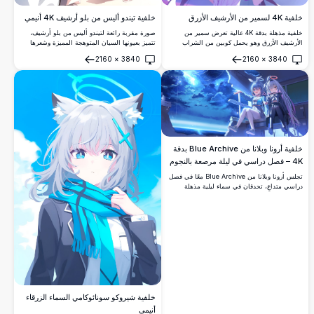
خلفية 4K لسمير من الأرشيف الأزرق
خلفية تيندو أليس من بلو أرشيف 4K أنيمي
خلفية مذهلة بدقة 4K عالية تعرض سمير من
صورة مقربة رائعة لتيندو أليس من بلو أرشيف،
الأرشيف الأزرق وهو يحمل كوبين من الشراب
تتميز بعيونها السيان المتوهجة المميزة وشعرها
الأرجواني. الألوان الزاهية والخلفية المفصلة تجعل
البني. يرتاح روبوت صغير مرافق بجانبها في هذا
2160
×
3840
2160
×
3840
هذه الصورة مثالية للمحبيين الذين يتطلعون لتزيين
العمل الفني الأنيمي عالي الدقة والمُصوَّر بشكل
فتح
فتح
شاشاتهم بفن الأنيمي عالي الجودة.
جميل.
خلفية أرونا وبلانا من Blue Archive بدقة
4K – فصل دراسي في ليلة مرصعة بالنجوم
تجلس أرونا وبلانا من Blue Archive معًا في فصل
دراسي متداعٍ، تحدقان في سماء ليلية مذهلة
مرصعة بالنجوم. تضيء ظاهرة كونية متوهجة
المشهد، مما يمزج بين روعة الكون وجماليات
المدرسة الحنينية بدقة 4K مذهلة.
خلفية شيروكو سونائوكامي السماء الزرقاء
أنيمي