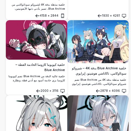
خلفية مذهلة بدقة 4K لشيروكو سونائوكامي من
Blue Archive، تتميز بأذني ذئبها الأيقونيتين،
والهالة الزرقاء المخضرة، والشعر الفضي، والوشاح
4158
×
2844
1930
×
4261
الأزرق على خلفية السماء المشرقة. مثالية لمحبي
فتح
فتح
الأنيمي.
خلفية كيويوما كازوسا الخادمة القطة –
خلفية Blue Archive بدقة 4K – شيروكو
Blue Archive
سونااوكامي، تاكاناشي هوشينو، إيزايوي
خلفية عالية الدقة من Blue Archive تضم كيويوما
نونومي، كوروم سيريكا وأوكوسورا أيانه
خلفية مذهلة بدقة 4K من Blue Archive تضم
كازوسا بزي خادمة أسود مع أذني قطة، ونظارة
شيروكو سونااوكامي، تاكاناشي هوشينو، إيزايوي
دائرية داكنة، وعلامة قلب على الخد، مستلقية
نونومي، كوروم سيريكا، وأوكوسورا أيانه بزي
بوضعية أنيقة على خلفية وردية حمراء زاهية.
2000
×
3116
2878
×
4096
مدرسة أبيدوس تحت سماء زرقاء نابضة بالحياة،
فتح
فتح
مع أهالتهم المميزة وتعبيراتهم المبهجة.