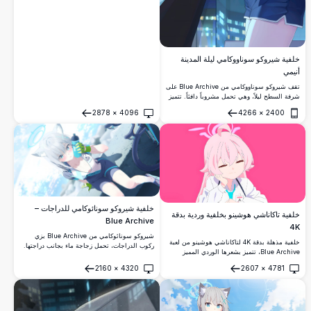
خلفية شيروكو سوناووكامي ليلة المدينة
أنيمي
تقف شيروكو سوناووكامي من Blue Archive على
شرفة السطح ليلاً، وهي تحمل مشروباً دافئاً. تتميز
بأذني ذئب أيقونية، وهالة زرقاء، وزي أنيق خارج
2878
×
4096
4266
×
2400
الكتف أمام أفق مدينة رائع.
فتح
فتح
خلفية شيروكو سونائوكامي للدراجات –
خلفية تاكاناشي هوشينو بخلفية وردية بدقة
Blue Archive
4K
شيروكو سونائوكامي من Blue Archive بزي
خلفية مذهلة بدقة 4K لتاكاناشي هوشينو من لعبة
ركوب الدراجات، تحمل زجاجة ماء بجانب دراجتها.
Blue Archive، تتميز بشعرها الوردي المميز
تتميز بآذان الذئب الأيقونية والهالة في عمل فني
وهالتها ومعطفها الأبيض على خلفية وردية نابضة
أنمي مذهل بدقة 4K عالية الوضوح.
2160
×
4320
2607
×
4781
بالحياة. مثالية لشاشات سطح المكتب والهاتف
فتح
فتح
المحمول.