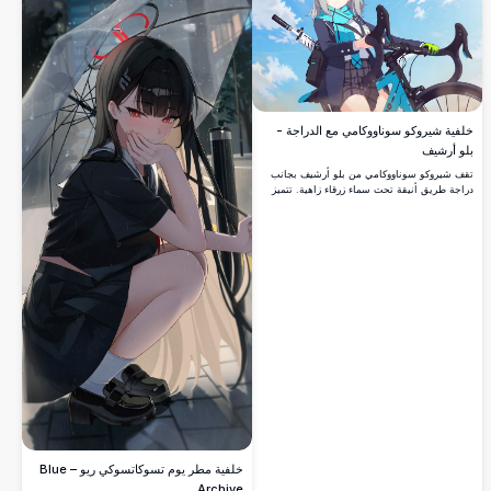
خلفية شيروكو سوناووكامي مع الدراجة -
بلو أرشيف
تقف شيروكو سوناووكامي من بلو أرشيف بجانب
دراجة طريق أنيقة تحت سماء زرقاء زاهية. تتميز
بآذان القطة الأيقونية، والشعر الرمادي، والعيون
الزرقاء، والزي المدرسي، والوشاح الأزرق المخضر
بتفاصيل 4K مذهلة.
خلفية مطر يوم تسوكاتسوكي ريو – Blue
Archive