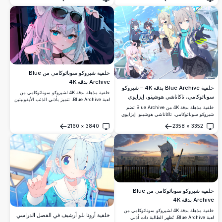
التكتيكية أمام خلفية ليلية سينمائية. مثالية لعشاق
فتح
فتح
الأنيمي واللاعبين.
خلفية شيروكو سونائوكامي من Blue
Archive بدقة 4K
خلفية Blue Archive بدقة 4K – شيروكو
خلفية مذهلة بدقة 4K لشيروكو سونائوكامي من
سونائوكامي، تاكاناشي هوشينو، إيزايوي
لعبة Blue Archive، تتميز بأذني الذئب الأيقونيتين
نونومي، كوروم سيريكا وأوكوسورا آيان
والشعر الفضي والعيون الزرقاء والنظارات
خلفية مذهلة بدقة 4K من Blue Archive تضم
الشمسية والهودي الداكن. قطعة فنية رقمية عالية
شيروكو سونائوكامي، تاكاناشي هوشينو، إيزايوي
الدقة مثالية لخلفيات سطح المكتب.
نونومي، كوروم سيريكا، وأوكوسورا آيان في مشهد
2160
×
3840
2358
×
3352
ميناء حيوي مع الأسماك وقضبان الصيد وزي
فتح
فتح
مدرسي نابض بالألوان تحت سماء زرقاء مشرقة.
خلفية شيروكو سونائوكامي من Blue
Archive بدقة 4K
خلفية مذهلة بدقة 4K لشيروكو سونائوكامي من
خلفية أرونا بلو أرشيف في الفصل الدراسي
لعبة Blue Archive، تُظهر الطالبة ذات أذني