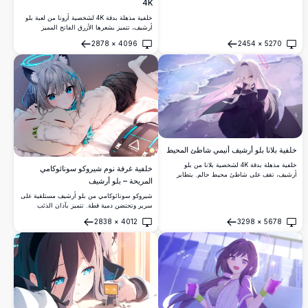
4K
الذئب وهي تحمل بندقية تكتيكية أمام منظر مدينة
غروب الشمس الخلاب مع هالتها السيانية المضيئة
خلفية مذهلة بدقة 4K لشخصية أرونا من لعبة بلو
المميزة.
أرشيف، تتميز بشعرها الأزرق الفاتح المميز
وابتسامتها المرحة في بيئة فصل دراسي. عمل فني
2878
×
4096
2454
×
5270
أنمي عالي الدقة مثالي لخلفيات سطح المكتب.
فتح
فتح
خلفية بلانا بلو أرشيف أنيمي شاطئ المحيط
خلفية مذهلة بدقة 4K لشخصية بلانا من بلو
خلفية غرفة نوم شيروكو سونائوكامي
أرشيف، تقف على شاطئ محيط حالم. يتطاير
المريحة – بلو أرشيف
شعرها الأبيض في الريح، مع زيها البحري الداكن
وهالتها الوردية المميزة، مما يضفي جواً حزيناً
شيروكو سونائوكامي من بلو أرشيف مستلقية على
وأثيرياً في آنٍ واحد.
سرير وتحتضن دمية قطة. تتميز بآذان الذئب
المميزة لها وهالة نيون متوهجة وعيون زرقاء في
2838
×
4012
3298
×
5678
أسلوب فن أنمي رباعي الأبعاد مفصّل بشكل رائع.
فتح
فتح