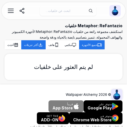
Wallpaper Alchemy
Metaphor: ReFantazio خلفيات
استكشف مجموعة رائعة من خلفيات Metaphor: ReFantazio لأجهزة الكمبيوتر
والهواتف المحمولة، تتميز بتصاميم نابضة بالحياة ودقة واضحة
جميع الأجهزة
مكتبي
هاتف
أكثر تنزيلات
أحدث
لم يتم العثور على خلفيات
Wallpaper Alchemy
2026
©
متوفر على
قريباً
App Store
Google Play
متوفر في
GET THE
ADD-ON
Chrome Web Store
إضافات المتصفح
إعلانات
الأدوات
معلومات عنا
اتصل بنا
الأسئلة الشائعة