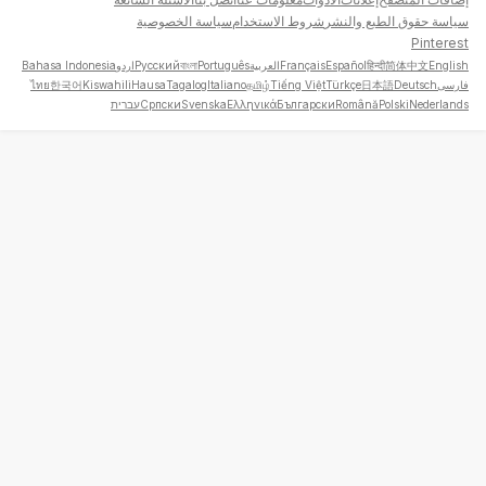
سياسة حقوق الطبع والنشر
شروط الاستخدام
سياسة الخصوصية
Pinterest
English
简体中文
हिन्दी
Español
Français
العربية
Português
বাংলা
Русский
اردو
Bahasa Indonesia
فارسی
Deutsch
日本語
Türkçe
Tiếng Việt
தமிழ்
Italiano
Tagalog
Hausa
Kiswahili
한국어
ไทย
Nederlands
Polski
Română
Български
Ελληνικά
Svenska
Српски
עברית