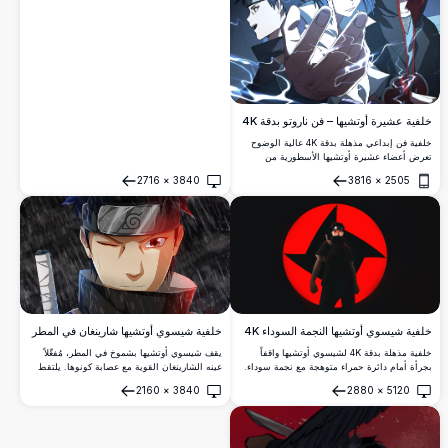
يُعرضون فيه عيونهم الشارينغان القوية في تكوين
درامي بألوان داكنة.
خلفية عشيرة أوتشيها – فن ناروتو بدقة 4K
خلفية فن إبداعي مذهلة بدقة 4K عالية الوضوح
تعرض أعضاء عشيرة أوتشيها الأسطورية من
ناروتو، وتتضمن عيون شارينغان الأيقونية وتأثيرات
2716
×
3840
3816
×
2505
شاكرا البرق والجماليات السينمائية الداكنة التي
فتح
فتح
تجسّد قوة العشيرة وإرثها.
خلفية شيسوي أوتشيها النجمة السوداء 4K
خلفية شيسوي أوتشيها شارينغان في المطر
خلفية مذهلة بدقة 4K لشيسوي أوتشيها واقفاً
يقف شيسوي أوتشيها بشموخ في المطر، مُفعِّلاً
بجرأة أمام دائرة حمراء متوهجة مع نجمة سوداء.
عينه الشارينغان القوية مع عصابة كونوها. يلتقط
تتميز بعصابة رأسه الأيقونية والقناع ومعدات النينجا
هذا الفن الرقمي المذهل بدقة 4K عالية الوضوح
2160
×
3840
2880
×
5120
بأسلوب فني درامي داكن وعالي الدقة.
عزمه الشديد وروحه النينجا بشكل مثالي.
فتح
فتح