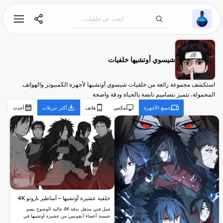
Wallpaper Alchemy
شيسوي أوتشيها خلفيات
استكشف مجموعة رائعة من خلفيات شيسوي أوتشيها لأجهزة الكمبيوتر والهواتف
المحمولة، تتميز بتصاميم نابضة بالحياة ودقة واضحة
جميع الأجهزة
مكتبي
هاتف
أكثر تنزيلات
أحدث
خلفية عشيرة أوتشيها – أساطير ناروتو 4K
عمل فني مذهل بدقة 4K عالية الوضوح يضم
خمسة أعضاء أيقونيين من عشيرة أوتشيها في
ناروتو، من بينهم ماداراوإيتاشي وساسكي وأوبيتو،