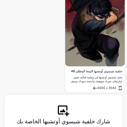
خلفية شيسوي أوتشيها النينجا المظلم 4K
يجثم شيسوي أوتشيها في وضعية قتالية بعيون
شارينغان حمراء متوهجة، وأجنحة سوداء، وسيف
مسلول. تُشكّل الخلفية القرمزية الدرامية مع رذاذ
4000
×
3042
الدماء لوحة فنية أنمي مكثفة بدقة عالية.
فتح
شارك خلفية شيسوي أوتشيها الخاصة بك