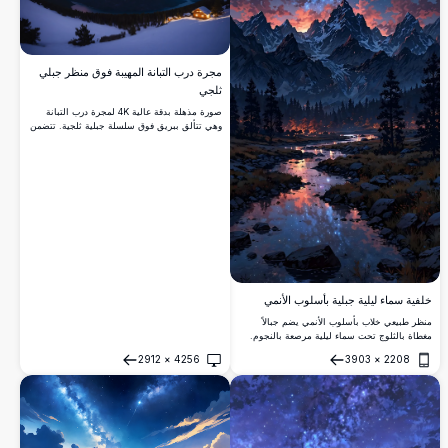
مجرة درب التبانة المهيبة فوق منظر جبلي
ثلجي
صورة مذهلة بدقة عالية 4K لمجرة درب التبانة
وهي تتألق ببريق فوق سلسلة جبلية ثلجية. تتضمن
المشهد قمماً مغطاة بالثلوج وبحيرة هادئة تعكس
السماء المرصعة بالنجوم. هذه البرية الشتوية
المذهلة تحت سماء الليل المرصعة بالنجوم مثالية
لعشاق الطبيعة، ومراقبي النجوم، وأولئك الذين
يبحثون عن جمال المناظر الطبيعية البكر.
خلفية سماء ليلية جبلية بأسلوب الأنمي
منظر طبيعي خلاب بأسلوب الأنمي يضم جبالاً
مغطاة بالثلوج تحت سماء ليلية مرصعة بالنجوم.
نهر هادئ يعكس الأضواء المتوهجة ودرب التبانة،
2912
×
4256
3903
×
2208
محاط بغابات الصنوبر الداكنة وسحب كونية مبهجة.
فتح
فتح