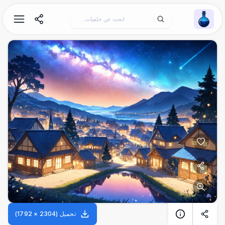
Wallpaper Alchemy
تحميل
(
2304
×
1792
)