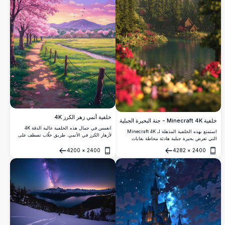
خلفية أنمي زهر الكرز 4K
خلفية Minecraft 4K - جنة البحيرة الجبلية
انغمس في جمال هذه الخلفية عالية الدقة 4K
استمتع بهذه الخلفية المذهلة لـ Minecraft 4K
لأزهار الكرز في الأنمي. طريق خلّاب تصطف على
التي تعرض بحيرة جبلية هادئة محاطة بغابات
جانبيه أشجار ساكورا وردية زاهية تؤدي إلى قرية
خصبة وقمم شاهقة. يتميز المشهد عالي الدقة
هادئة مع جبال في الخلفية، تحت سماء مذهلة عند
4200
×
2400
4282
×
2400
بأزهار نابضة بالحياة ومياه هادئة ومنزل خشبي
فتح
فتح
الغروب.
ساحر يقع في أحضان الطبيعة.