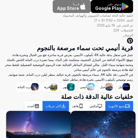
متوفر على
قريباً
App Store
Google Play
خلفية عالية الدقة لشاشات الكمبيوتر والهواتف المحمولة
الدقة:
2304
×
1792
(
9
×
7
)
تم النشر في:
18 مايو 2025
التحميلات:
229
المصادر
قرية أنيمي تحت سماء مرصعة بالنجوم
عمل فني مذهل بدقة عالية 4K بأسلوب الأنيمي، يعرض قرية ساحرة تقع بين الجبال وبحيرة هادئة.
تتوهج الأضواء الدافئة من المنازل الخشبية، منعكسة على الماء، بينما تضيء درب التبانة النابض بالحياة
ونجمة شهابية سماء الليل. مثالي لعشاق المناظر الخيالية، هذه الرسوم التوضيحية التفصيلية تلتقط سحر
ليلة هادئة مرصعة بالنجوم في عالم أنيمي ساحر.
فن الأنيمي, دقة عالية 4K, سماء مرصعة بالنجوم, قرية خيالية, منظر ليلي, درب التبانة, نجمة شهابية,
رسم توضيحي بأسلوب الأنيمي, بحيرة هادئة, مناظر جبلية
ليل
جبل
أنيمي
نهر
قرية
درب التبانة
خلفيات عالية الدقة ذات صلة
جميع الأجهزة
مكتبي
هاتف
أكثر تنزيلات
أحدث