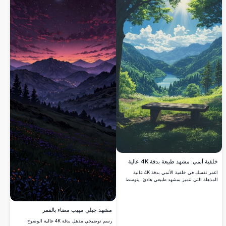
خلفية أنمي: مشهد طبيعة بدقة 4K عالية
اغمر نفسك في خلفية الأنمي بدقة 4K عالية
المذهلة التي تتميز بمشهد طبيعي هادئ. يتوسط
بحيرة هادئة بين الجبال الخضراء الخصبة، محاطًا
بأشجار شاهقة وشمس مشرقة تلقي بأشعتها
الذهبية. مقعد خشبي يدعو للتأمل السلمي، يمزج
بين الألوان الزاهية والفن التفصيلي. مثالية
مشهد جبلي مهيب مضاء بالقمر
لتحسين شاشتك المكتبية أو المحمولة بمشاهدها
رسم توضيحي مذهل بدقة 4K عالية الوضوح
الرائعة والعالية الجودة.