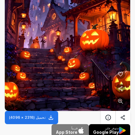
تحميل
(
2316
×
4096
)
متوفر على
قريباً
App Store
Google Play