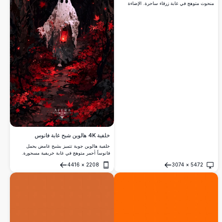
منحوت متوهج في غابة زرقاء ساحرة. الإضاءة
الجوية تخلق مشهداً صوفياً مثالياً للزينة الموسمية
المخيفة مع ظلال درامية وإضاءة برتقالية نابضة
بالحياة.
خلفية 4K هالوين شبح غابة فانوس
خلفية هالوين جوية تتميز بشبح غامض يحمل
فانوساً أحمر متوهج في غابة خريفية مسحورة.
الأشجار المظلمة تؤطر الشكل الطيفي بينما
4416
×
2208
3074
×
5472
الأوراق الحمراء النابضة بالحياة والشرارات
فتح
فتح
السحرية تخلق مشهداً موسمياً جميلاً ومخيفاً بدقة
4K مذهلة.