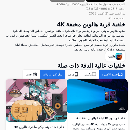
خلفية هاتف محمول عالية الدقة لأجهزة iPhone وAndroid
الدقة:
2316
×
4096
(
13
×
23
)
تم النشر في:
21 أكتوبر 2025
التحميلات:
45
خلفية قرية هالوين مخيفة 4K
مشهد هالوين صوفي يعرض قرية مرصوفة بالحجارة مضاءة بفوانيس اليقطين المتوهجة. العمارة
القوطية مع النوافذ البرتقالية الدافئة تخلق جواً ساحراً تحت القمر المكتمل، بينما الخفافيش ترقص عبر
السماء الليلية البنفسجية المليئة بالنجوم المتلألئة.
خلفية هالوين, قرية مخيفة, فوانيس اليقطين, عمارة قوطية, قمر مكتمل, خفافيش, سماء ليلية
بنفسجية, دقة 4K, جودة عالية, زينة الخريف
هالوين
خلفيات عالية الدقة ذات صلة
جميع الأجهزة
مكتبي
هاتف
أكثر تنزيلات
أحدث
خلفية ويندوز 10 ليلة الهالوين بدقة 4K
خلفية ويندوز 10 مذهلة بدقة 4K بتصميم الهالوين
خلفية هاتسونه ميكو ساحرة هالوين 4K
تتضمن شعاراً أزرق متوهج، ومشاهد ليلية مخيفة