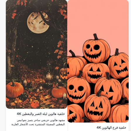
عالية الدقة.
خلفية هالوين ليلة القمر واليقطين 4K
مشهد هالوين خريفي ساحر يتميز بفوانيس
اليقطين المضيئة المنتشرة تحت الأشجار العارية
خلفية قرع الهالوين 4K
تحت القمر المكتمل المضيء. حبات اليقطين