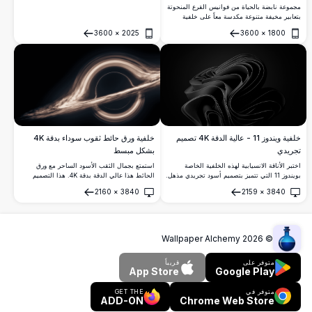
البرتقالية النابضة بالحياة تستقر بين الأوراق
مجموعة نابضة بالحياة من فوانيس القرع المنحوتة
المتساقطة بينما تظهر الخفافيش كظلال ضد
بتعابير مخيفة متنوعة مكدسة معاً على خلفية
السماء المرصعة بالنجوم، مما يخلق أجواء موسمية
مرجانية ناعمة. تتميز خلفية الهالوين عالية الدقة
3600
×
2025
3600
×
1800
مخيفة مثالية بتفاصيل عالية الدقة مذهلة.
بقرع برتقالي مفصل بعيون مثلثية كلاسيكية
فتح
فتح
وابتسامات مسننة، مثالية لخلق أجواء خريفية
احتفالية.
خلفية ويندوز 11 - عالية الدقة 4K تصميم
خلفية ورق حائط ثقوب سوداء بدقة 4K
تجريدي
بشكل مبسط
اختبر الأناقة الانسيابية لهذه الخلفية الخاصة
استمتع بجمال الثقب الأسود الساحر مع ورق
بويندوز 11 التي تتميز بتصميم أسود تجريدي مذهل.
الحائط هذا عالي الدقة بدقة 4K. هذا التصميم
تضيف هذه الصورة عالية الدقة 4K لمسة عصرية
البسيط يلتقط الظاهرة المثيرة للإعجاب للثقب
2160
×
3840
2159
×
3840
ومتقنة إلى سطح المكتب الخاص بك، مثالية لتعزيز
الأسود، وهو مثالي لعشاق الفضاء وأي شخص
فتح
فتح
مساحة العمل الرقمية الخاصة بك بالعمق والأناقة.
يبحث عن إضافة لمسة من الأناقة الكونية إلى
شاشته.
Wallpaper Alchemy
2026
©
متوفر على
قريباً
App Store
Google Play
متوفر في
GET THE
ADD-ON
Chrome Web Store