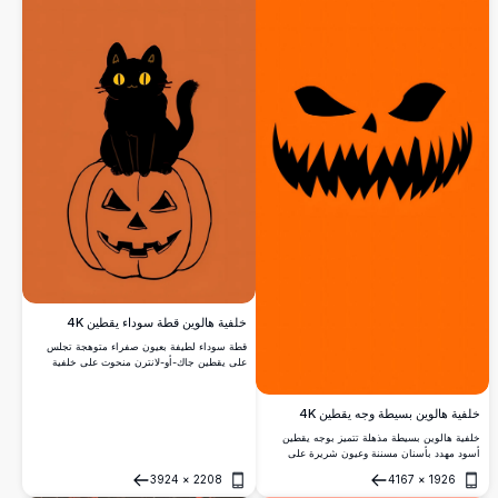
خلفية هالوين قطة سوداء يقطين 4K
قطة سوداء لطيفة بعيون صفراء متوهجة تجلس
على يقطين جاك-أو-لانترن منحوت على خلفية
برتقالية نابضة بالحياة. هذا الرسم الجذاب
بموضوع الهالوين يتميز بعناصر مخيفة كلاسيكية
بأسلوب فني بسيط ولطيف مثالي لموسم الخريف.
خلفية هالوين بسيطة وجه يقطين 4K
خلفية هالوين بسيطة مذهلة تتميز بوجه يقطين
أسود مهدد بأسنان مسننة وعيون شريرة على
خلفية برتقالية نابضة بالحياة. مثالية لخلق جو
3924
×
2208
4167
×
1926
مخيف مع عناصر تصميم نظيفة وبسيطة بجودة
فتح
فتح