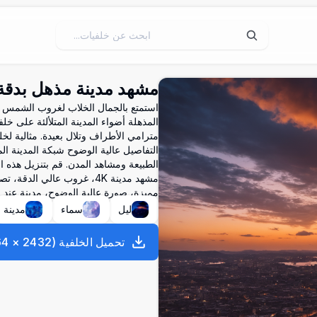
مشهد مدينة مذهل بدقة 4K عند الغرو
المذهلة أضواء المدينة المتلألئة على خ
مترامي الأطراف وتلال بعيدة. مثالية لخ
التفاصيل عالية الوضوح شبكة المدينة المعق
الطبيعة ومشاهد المدن. قم بتنزيل هذه الصورة المميزة ب
مشهد مدينة 4K، غروب عالي ا
مميزة، صورة عالية الوضوح، مدينة عند ا
ليل
سماء
مدينة
تحميل الخلفية
(
2432
×
64