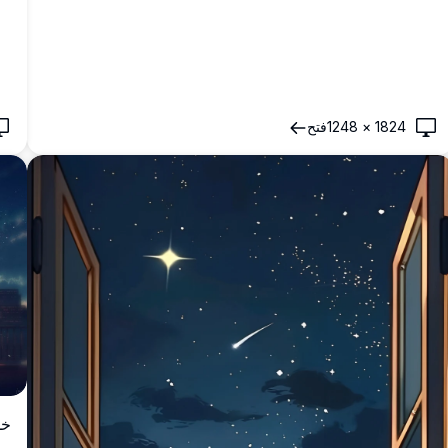
1824
×
1248
فتح
خل