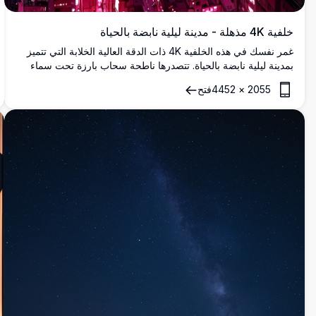
خلفية 4K مذهلة - مدينة ليلية نابضة بالحياة
غمر نفسك في هذه الخلفية 4K ذات الدقة العالية الخلابة التي تتميز
بمدينة ليلية نابضة بالحياة. تتصدرها ناطحة سحاب بارزة تحت سماء
مليئة بالنجوم بألوان أرجوانية ساحرة، هذه الصورة تلتقط جوهر جمال
2055
×
4452
فتح
المدينة. مثالية لشاشات الحاسوب أو المحمول، تقدم تفاصيل واضحة
وألوان زاهية، مما يعزز جاذبية أي جهاز.