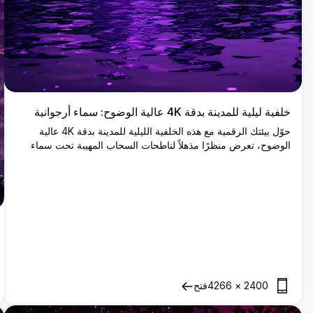
خلفية ليلية للمدينة بدقة 4K عالية الوضوح: سماء أرجوانية
حوّل بيئتك الرقمية مع هذه الخلفية الليلية للمدينة بدقة 4K عالية
الوضوح، تعرض منظرًا مذهلاً لناطحات السحاب المهيبة تحت سماء
أرجوانية مرصعة بالنجوم وخلابة. تعزز الانعكاسات اللامعة على الماء
الأجواء الحضرية الحالمة، مثالية لعشاق المناظر الحضرية الحديثة. هذه
المشهد الجذاب، الذي يتميز بدرجاته البنفسجية الغنية، يجلب جوًا أنيقًا
وهادئًا، مناسبًا لأي شاشة جهاز. اختبر جمال وهدوء الليالي الحضرية
في كل مرة تنظر فيها إلى شاشتك.
2400
×
4266
فتح