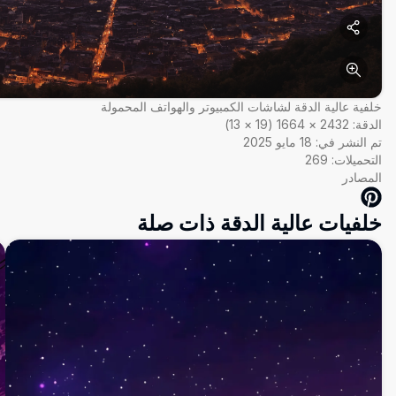
خلفية عالية الدقة لشاشات الكمبيوتر والهواتف المحمولة
الدقة:
2432
×
1664
(
19
×
13
)
تم النشر في:
18 مايو 2025
التحميلات:
269
المصادر
خلفيات عالية الدقة ذات صلة