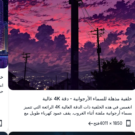
خل
حض
وب
خلفية مذهلة للسماء الأرجوانية - دقة 4K عالية
لع
انغمس في هذه الخلفية ذات الدقة العالية 4K الرائعة التي تتميز
بسماء أرجوانية ملفتة أثناء الغروب. يقف عمود كهرباء طويل مع
أسلاك كظل مقابل الغيوم النابضة بالحياة، مما يخلق منظرًا حضريًا
1850
×
4011
فتح
ساحرًا. مثالية لتعزيز شاشة جهازك المكتبي أو المحمول بألوانها
الزاهية ووضوحها التفصيلي. مثالية لعشاق الطبيعة والذين يبحثون عن