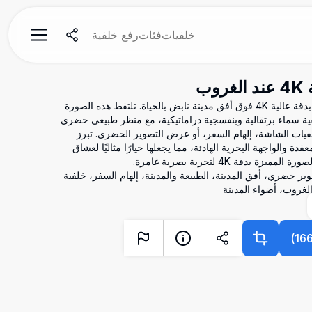
خلفيات
فئات
رفع خلفية
ب
استمتع بالجمال الخلاب لغروب الشمس بدقة عالية 4K فوق أفق مدينة نابض بالحياة. تلتقط هذه الصورة
لفية سماء برتقالية وبنفسجية دراماتيكية، مع منظر طبيعي حضري
لفيات الشاشة، إلهام السفر، أو عرض التصوير الحضري. تبرز
دة والواجهة البحرية الهادئة، مما يجعلها خيارًا مثاليًا لعشاق
دقة 4K لتجربة بصرية غامرة.
لدقة، تصوير حضري، أفق المدينة، الطبيعة والمدينة، إلهام السفر، خلفية
لغروب، أضواء المدينة
)
16