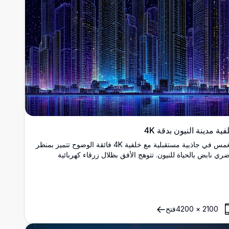
فية مدينة النيون بدقة 4K
انغمس في جاذبية مستقبلية مع خلفية 4K فائقة الوضوح تتميز بمنظر
ري نابض بالحياة للنيون. تتوهج الأفق بظلال زرقاء كهربائية
نفسجية، تنعكس على الماء، مما يخلق مشهدًا ساحرًا للمدينة مثالي
شاق التكنولوجيا ومحبي المدن.
2100
×
4200
فتح