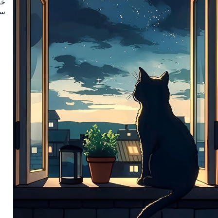
سط
ال