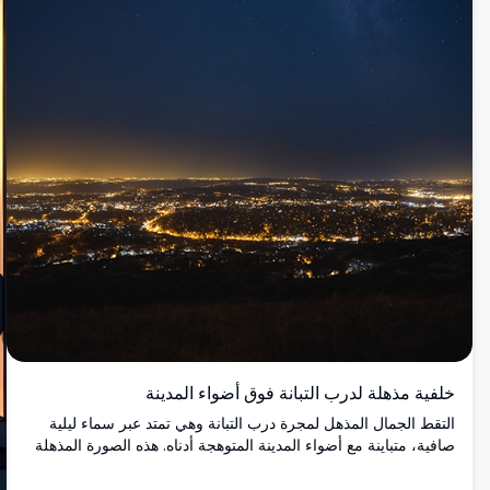
خلفية مذهلة لدرب التبانة فوق أضواء المدينة
التقط الجمال المذهل لمجرة درب التبانة وهي تمتد عبر سماء ليلية
صافية، متباينة مع أضواء المدينة المتوهجة أدناه. هذه الصورة المذهلة
بدقة عالية 4K مثالية لمحبي مراقبة النجوم وعشاق التصوير
الفوتوغرافي. مثالية كخلفية لسطح المكتب أو الهاتف، فإنها تجلب