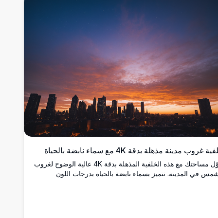
ية غروب مدينة مذهلة بدقة 4K مع سماء نابضة بالحياة
حوّل مساحتك مع هذه الخلفية المذهلة بدقة 4K عالية الوضوح لغروب
شمس في المدينة. تتميز بسماء نابضة بالحياة بدرجات اللون
برتقالي والوردي والبنفسجي، تتلاشى تدريجياً إلى ليل مرصع
لنجوم، تعرض هذه الصورة صوراً ظلية لناطحات السحاب لتشكيل
ق حضري دراماتيكي. مثالية كخلفيات لسطح المكتب، خلفيات
اتف، أو طباعات فنية للجدران، فإنها تضفي جمالاً هادئاً وأناقة