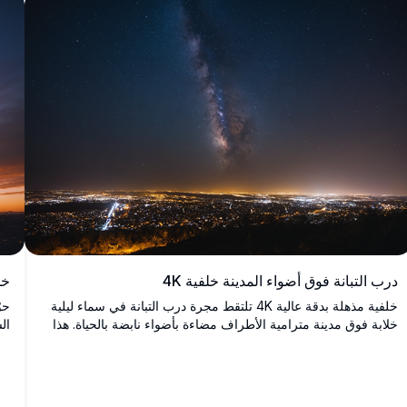
خلفية فريدة وذات جودة عالية.
خلف
درب التبانة فوق أضواء المدينة خلفية 4K
خلفية مذهلة بدقة عالية 4K تلتقط مجرة درب التبانة في سماء ليلية
ال
خلابة فوق مدينة مترامية الأطراف مضاءة بأضواء نابضة بالحياة. هذا
ال
المشهد الساحر يمزج بين عجائب الكون وجمال المدينة، مثالي لمحبي
با
النجوم وعشاق المدينة على حد سواء. مثالية لخلفيات سطح المكتب
أف
أو الهواتف المحمولة، هذه الصورة عالية الجودة تضفي إحساسًا
اله
بالدهشة والسكينة على أي شاشة.