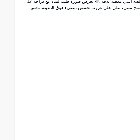
خلفية أنمي مذهلة بدقة 4K تعرض صورة ظلية لفتاة مع دراجة على
ح مبنى، تطل على غروب شمس مضيء فوق المدينة. تحلق
طيور عبر سماء مرصعة بالنجوم مع ألوان دافئة وباردة درامية.