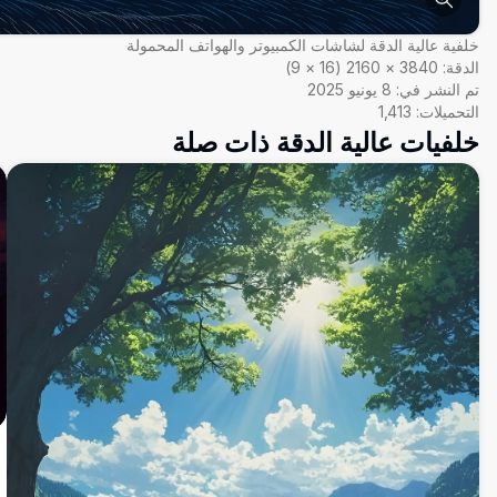
خلفية عالية الدقة لشاشات الكمبيوتر والهواتف المحمولة
الدقة:
3840
×
2160
(
16
×
9
)
تم النشر في:
8 يونيو 2025
التحميلات:
1,413
خلفيات عالية الدقة ذات صلة