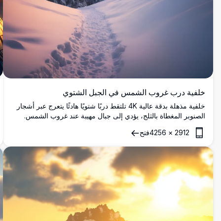
خلفية درب غروب الشمس في الجبل الشتوي
خلفية مذهلة بدقة عالية 4K تلتقط دربًا شتويًا هادئًا يتعرج عبر أشجار
الصنوبر المغطاة بالثلج، يؤدي إلى جبال مهيبة عند غروب الشمس.
تتوهج السماء بألوان نابضة بالحياة من البرتقالي والوردي، ملقية ضوءًا
2912
×
4256
فتح
دافئًا على المناظر الطبيعية الجليدية. مثالية لعشاق الطبيعة، هذه
الصورة الرائعة تجلب هدوء الهروب الجبلي الثلجي إلى سطح المكتب
أو شاشة الهاتف، مثالية كخلفية هادئة وخلابة.