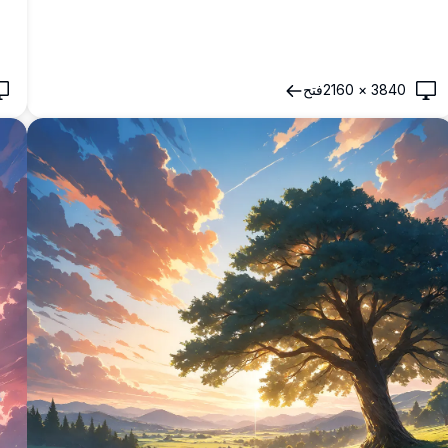
3840
×
2160
فتح