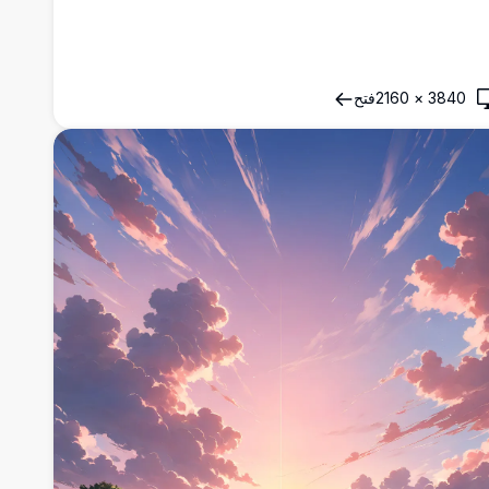
3840
×
2160
فتح