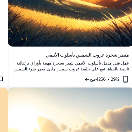
منظر شجرة غروب الشمس بأسلوب الأنيمي
عمل فني مذهل بأسلوب الأنيمي يتميز بشجرة مهيبة بأوراق برتقالية
نابضة بالحياة، تقع على خلفية غروب شمس هادئ. يغمر ضوء الشمس
الذهبي التلال المتدحرجة والجبال البعيدة، مما يخلق توهجًا دافئًا وأثيريًا.
2912
×
4256
فتح
مثالي لعشاق فن الأنيمي عالي الدقة، هذه التحفة الفنية بدقة 4K
تلتقط جمال الطبيعة في عالم متحرك حالم. مثالي لتزيين الجدران، أو
خلفيات الشاشة، أو المجموعات الرقمية.