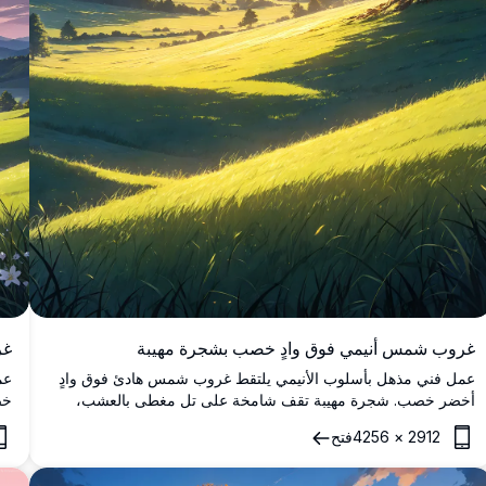
غر
غروب شمس أنيمي فوق وادٍ خصب بشجرة مهيبة
عم
عمل فني مذهل بأسلوب الأنيمي يلتقط غروب شمس هادئ فوق وادٍ
خض
أخضر خصب. شجرة مهيبة تقف شامخة على تل مغطى بالعشب،
وب
مغمورة بضوء الشمس الذهبي، مع تلال متموجة وجبال بعيدة تحت
2912
×
4256
فتح
سماء نابضة بالحياة من السحب الوردية والزرقاء. مثالي لعشاق فن
مث
الأنيمي عالي الدقة والرسوم الرقمية المستوحاة من الطبيعة.