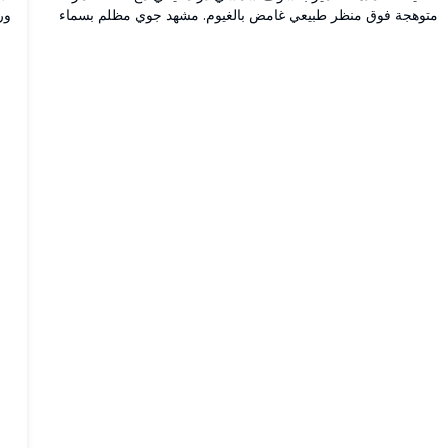
متوهجة فوق منظر طبيعي غامض بالغيوم. مشهد جوي مظلم بسماء
قرمزية عميقة وجبال مظللة وظاهرة سماوية تخلق مزاجاً أثيرياً مثالياً
ال
لخلفيات سطح المكتب.