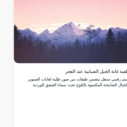
بوعات فنية، هذه القطعة تثير الهدوء والجمال.
فية غابة الجبل الضبابية عند الفجر
م رقمي مذهل يتضمن طبقات من صور ظلية لغابات الصنوبر
لجبال الشامخة المكسوة بالثلوج تحت سماء الشفق الوردية
لبنفسجية الناعمة، مع سرب من الطيور تحلق بحرية في المسافة
عيدة.