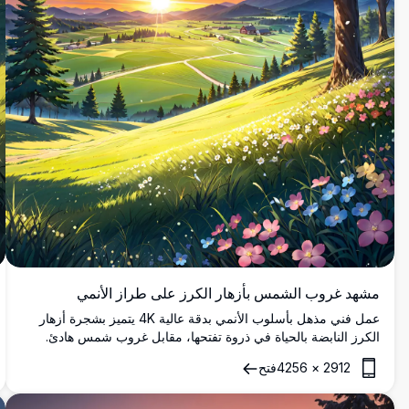
مشهد غروب الشمس بأزهار الكرز على طراز الأنمي
عمل فني مذهل بأسلوب الأنمي بدقة عالية 4K يتميز بشجرة أزهار
الكرز النابضة بالحياة في ذروة تفتحها، مقابل غروب شمس هادئ.
يلتقط المشهد تلالاً خضراء متموجة، وزهوراً برية متناثرة، وجبالاً بعيدة
2912
×
4256
فتح
تحت سماء ملونة مع سحب درامية. مثالي لعشاق فن الأنمي، ومحبي
الطبيعة، وأولئك الذين يبحثون عن تحفة رقمية هادئة وعالية الجودة