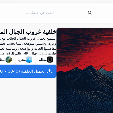
خلفية غروب الجبال المذه
وعرة، وشمس متوهجة، مما يجسد عظمة ا
بتفاصيلها الحادة والواضحة، ومناسبة لعش
خلفية غروب جبال, 4K, عالية الدقة, طبيعة, خلفية غروب, منظر جبلي, 4K طبيعة, خلفية سطح المكتب
مظلم
مجرد
منظر
تحميل الخلفية
(
3840
×
60