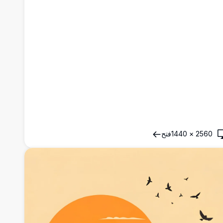
2560
×
1440
فتح