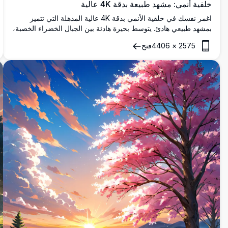
خلفية أنمي: مشهد طبيعة بدقة 4K عالية
اغمر نفسك في خلفية الأنمي بدقة 4K عالية المذهلة التي تتميز
بمشهد طبيعي هادئ. يتوسط بحيرة هادئة بين الجبال الخضراء الخصبة،
محاطًا بأشجار شاهقة وشمس مشرقة تلقي بأشعتها الذهبية. مقعد
2575
×
4406
فتح
خشبي يدعو للتأمل السلمي، يمزج بين الألوان الزاهية والفن
التفصيلي. مثالية لتحسين شاشتك المكتبية أو المحمولة بمشاهدها
الرائعة والعالية الجودة.