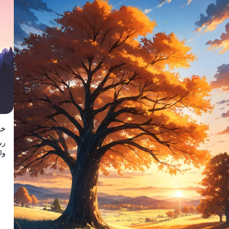
مط
خل
رس
وا
وا
الب