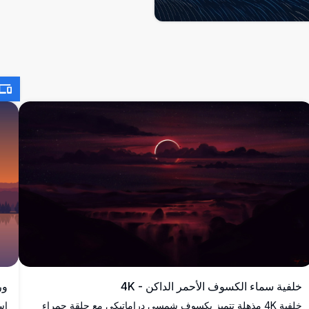
خلفية سماء الكسوف الأحمر الداكن - 4K
ور
خلفية 4K مذهلة تتميز بكسوف شمسي دراماتيكي مع حلقة حمراء
اس