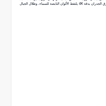
ورق الجدران بدقة 4K يلتقط الألوان النابضة للسماء، وظلال الجبال
بعيدة، والماء الهادئ، مما يجعله مثاليًا لخلق جو سلمي على شاشتك.