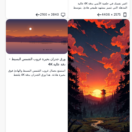
اغمر نفسك في خلفية الأنمي بدقة 4K عالية
المذهلة التي تتميز بمشهد طبيعي هادئ. يتوسط
بحيرة هادئة بين الجبال الخضراء الخصبة، محاطًا
2160
×
3840
4406
×
2575
بأشجار شاهقة وشمس مشرقة تلقي بأشعتها
فتح
فتح
الذهبية. مقعد خشبي يدعو للتأمل السلمي، يمزج
بين الألوان الزاهية والفن التفصيلي. مثالية
لتحسين شاشتك المكتبية أو المحمولة بمشاهدها
الرائعة والعالية الجودة.
ورق جدران بحيرة غروب الشمس البسيط -
دقة عالية 4K
استمتع بجمال غروب الشمس البسيط والهادئ فوق
بحيرة هادئة. هذا ورق الجدران بدقة 4K يلتقط
الألوان النابضة للسماء، وظلال الجبال البعيدة،
والماء الهادئ، مما يجعله مثاليًا لخلق جو سلمي
على شاشتك.