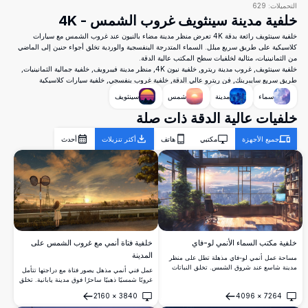
التحميلات:
629
خلفية مدينة سينثويف غروب الشمس - 4K
خلفية سينثويف رائعة بدقة 4K تعرض منظر مدينة مضاء بالنيون عند غروب الشمس مع سيارات
كلاسيكية على طريق سريع مبلل. السماء المتدرجة البنفسجية والوردية تخلق أجواء حنين إلى الماضي
من الثمانينيات، مثالية لخلفيات سطح المكتب عالية الدقة.
خلفية سينثويف, غروب مدينة ريترو, خلفية نيون 4K, منظر مدينة فيبرويف, خلفية جمالية الثمانينيات,
طريق سريع سايبربنك, فن ريترو عالي الدقة, خلفية غروب بنفسجي, خلفية سيارات كلاسيكية
سماء
مدينة
شمس
سينثويف
خلفيات عالية الدقة ذات صلة
جميع الأجهزة
مكتبي
هاتف
أكثر تنزيلات
أحدث
خلفية فتاة أنمي مع غروب الشمس على
خلفية مكتب السماء الأنمي لو-فاي
المدينة
مساحة عمل أنمي لو-فاي مذهلة تطل على منظر
مدينة شاسع عند شروق الشمس. تخلق النباتات
عمل فني أنمي مذهل يصور فتاة مع دراجتها تتأمل
الداخلية الخضراء والأرضيات الخشبية الدافئة
غروبًا شمسيًا ذهبيًا ساحرًا فوق مدينة يابانية. تخلق
والرفوف المكتبية وشاشة متوهجة أجواءً هادئة
أعمدة الكهرباء ومرايا الطريق والسحب الدرامية
2160
×
3840
4096
×
7264
ومنتجة مثالية للدراسة أو الاسترخاء.
أجواءً حنينية وهادئة.
فتح
فتح