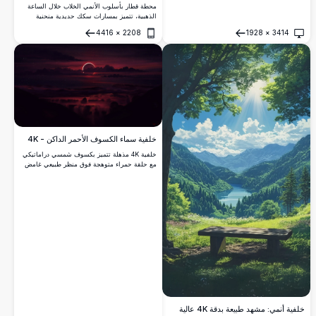
محطة قطار بأسلوب الأنمي الخلاب خلال الساعة
الذهبية، تتميز بمسارات سكك حديدية منحنية
تستحم في ألوان الغروب الدافئة من الوردي
4416
×
2208
1928
×
3414
والبرتقالي، وجبال بعيدة، وشخصية منفردة تنتظر
فتح
فتح
على الرصيف.
خلفية سماء الكسوف الأحمر الداكن - 4K
خلفية 4K مذهلة تتميز بكسوف شمسي دراماتيكي
مع حلقة حمراء متوهجة فوق منظر طبيعي غامض
بالغيوم. مشهد جوي مظلم بسماء قرمزية عميقة
وجبال مظللة وظاهرة سماوية تخلق مزاجاً أثيرياً
مثالياً لخلفيات سطح المكتب.
خلفية أنمي: مشهد طبيعة بدقة 4K عالية