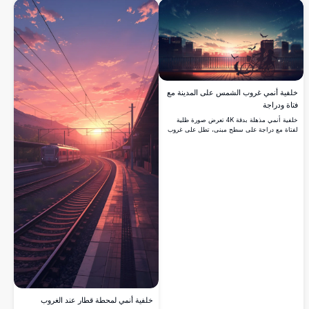
خلفية أنمي غروب الشمس على المدينة مع
فتاة ودراجة
خلفية أنمي مذهلة بدقة 4K تعرض صورة ظلية
لفتاة مع دراجة على سطح مبنى، تطل على غروب
شمس مضيء فوق المدينة. تحلق الطيور عبر سماء
مرصعة بالنجوم مع ألوان دافئة وباردة درامية.
خلفية أنمي لمحطة قطار عند الغروب