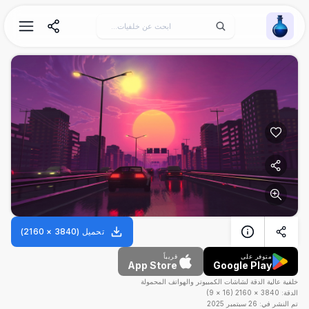
Wallpaper Alchemy
تحميل
(
3840
×
2160
)
متوفر على
قريباً
App Store
Google Play
خلفية عالية الدقة لشاشات الكمبيوتر والهواتف المحمولة
الدقة:
3840
×
2160
(
16
×
9
)
تم النشر في:
26 سبتمبر 2025