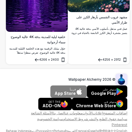
مشهد غروب الشمس بأزهار الكرز على
طراز الأنمي
عمل فني مذهل بأسلوب الأنمي بدقة عالية 4K
يتميز بشجرة أزهار الكرز النابضة بالحياة في ذروة
خلفية ليلية للمدينة بدقة 4K عالية الوضوح:
تفتحها، مقابل غروب شمس هادئ. يلتقط المشهد
تلالاً خضراء متموجة، وزهوراً برية متناثرة، وجبالاً
سماء أرجوانية
بعيدة تحت سماء ملونة مع سحب درامية. مثالي
حوّل بيئتك الرقمية مع هذه الخلفية الليلية للمدينة
لعشاق فن الأنمي، ومحبي الطبيعة، وأولئك الذين
بدقة 4K عالية الوضوح، تعرض منظرًا مذهلاً
يبحثون عن تحفة رقمية هادئة وعالية الجودة
لناطحات السحاب المهيبة تحت سماء أرجوانية
للخلفيات أو الديكور.
4266
×
2400
4256
×
2912
مرصعة بالنجوم وخلابة. تعزز الانعكاسات اللامعة
فتح
فتح
على الماء الأجواء الحضرية الحالمة، مثالية لعشاق
المناظر الحضرية الحديثة. هذه المشهد الجذاب،
الذي يتميز بدرجاته البنفسجية الغنية، يجلب جوًا
أنيقًا وهادئًا، مناسبًا لأي شاشة جهاز. اختبر جمال
Wallpaper Alchemy
2026
©
وهدوء الليالي الحضرية في كل مرة تنظر فيها إلى
شاشتك.
متوفر على
قريباً
App Store
Google Play
متوفر في
GET THE
ADD-ON
Chrome Web Store
إضافات المتصفح
إعلانات
الأدوات
معلومات عنا
اتصل بنا
الأسئلة الشائعة
سياسة حقوق الطبع والنشر
شروط الاستخدام
سياسة الخصوصية
Pinterest
English
简体中文
हिन्दी
Español
Français
العربية
Português
বাংলা
Русский
اردو
Bahasa Indonesia