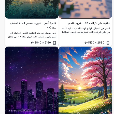
خلفية ماين كرافت 4K - غروب ثلجي
خلفية أنمي - غروب شمس الغابة المذهل
بدقة 4K
انغمر في الجمال الهادئ لهذه الخلفية عالية الدقة
من ماين كرافت التي تتميز بغروب ثلجي. تتساقط
اغمر نفسك في هذه الخلفية الأنمي المذهلة التي
حبات الثلج برفق بين الأشجار المتكسرة، لتخلق
تتميز بغروب شمس غابة حيوي بدقة 4K. نهر هادئ
مشهداً هادئًا وساحرًا مثاليًا لجهاز أي محب لماين
يعكس السماء النارية بالألوان البرتقالية والوردية،
3840
×
2160
5120
×
2880
كرافت.
محاطًا بأشجار دائمة الخضرة. تحلق الطيور في
فتح
فتح
السماء، مما يضفي حياة على هذه التحفة ذات
الدقة العالية. مثالي لتعزيز شاشتك الحاسوبية أو
شاشة الهاتف المحمول بألوانه التفصيلية والحيوية
وجوّه الهادئ.